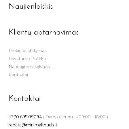
Naujienlaiškis
Klientų aptarnavimas
Prekių pristatymas
Privatumo Politika
Naudojimosi sąlygos
Kontaktai
Kontaktai
+370 695 09094
( Darbo dienomis 09:00 - 18:00 )
renata@minimaltouch.lt