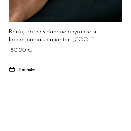
Rankų darbo sidabrinė apyrankė su
laboratoriniais briliantais „COOL”
Jūsų el. paštas
180.00
€
Prenumeruoti
Pasirinkti