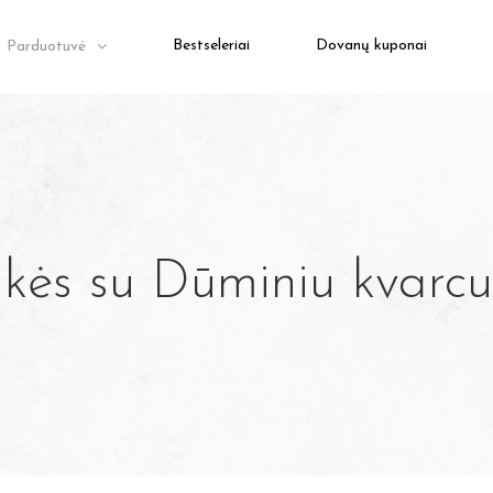
Bestseleriai
Dovanų kuponai
Parduotuvė
kės su Dūminiu kvarcu