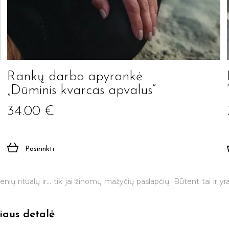
Rankų darbo apyrankė
„Dūminis kvarcas apvalus”
Jūsų el. paštas
34.00
€
Pasirinkti
Prenumeruoti
ių ritualų ir… tik jai žinomų mažyčių paslapčių. Būtent tai ir yr
iaus detalė