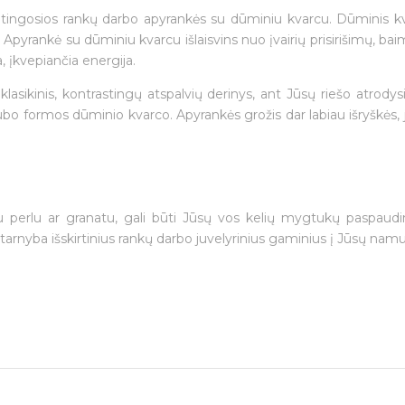
ingosios rankų darbo apyrankės su dūminiu kvarcu. Dūminis kvarc
. Apyrankė su dūminiu kvarcu išlaisvins nuo įvairių prisirišimų, ba
a, įkvepiančia energija.
asikinis, kontrastingų atspalvių derinys, ant Jūsų riešo atrodysi
kubo formos dūminio kvarco. Apyrankės grožis dar labiau išryškės,
ju perlu ar granatu, gali būti Jūsų vos kelių mygtukų paspaud
 tarnyba išskirtinius rankų darbo juvelyrinius gaminius į Jūsų namus 