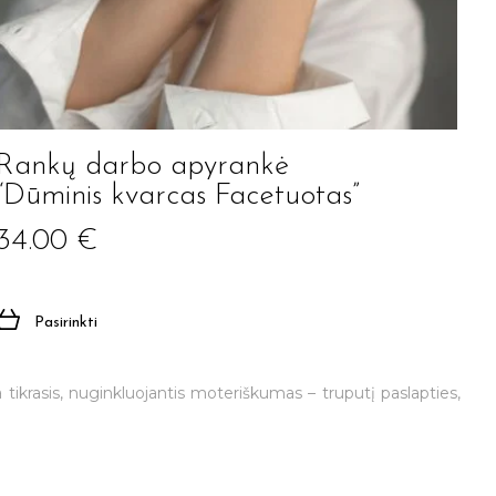
Rankų darbo apyrankė
“Dūminis kvarcas Facetuotas”
34.00
€
Pasirinkti
a tikrasis, nuginkluojantis moteriškumas – truputį paslapties,