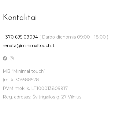
Kontaktai
+370 695 09094
( Darbo dienomis 09:00 - 18:00 )
renata@minimaltouch.lt
MB “Minimal touch”
Įm. k. 305588578
PVM mok. k. LT100013809917
Reg. adresas: Švitrigailos g. 27 Vilnius