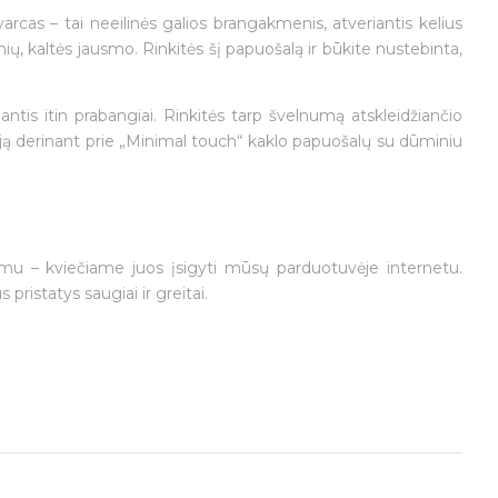
as – tai neeilinės galios brangakmenis, atveriantis kelius
imių, kaltės jausmo. Rinkitės šį papuošalą ir būkite nustebinta,
antis itin prabangiai. Rinkitės tarp švelnumą atskleidžiančio
 ją derinant prie „Minimal touch“ kaklo papuošalų su dūminiu
imu – kviečiame juos įsigyti mūsų parduotuvėje internetu.
pristatys saugiai ir greitai.