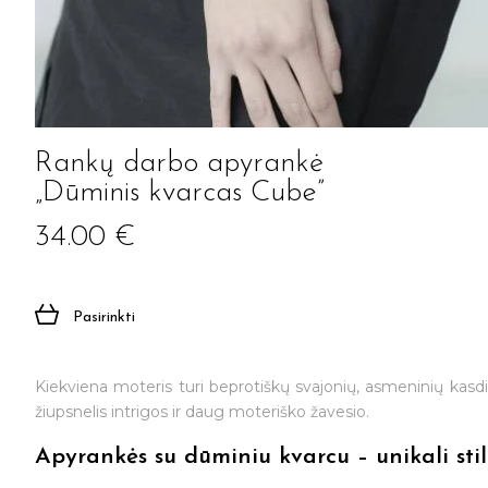
Rankų darbo apyrankė
„Dūminis kvarcas Cube”
34.00
€
Pasirinkti
Kiekviena moteris turi beprotiškų svajonių, asmeninių kasdien
žiupsnelis intrigos ir daug moteriško žavesio.
Apyrankės su dūminiu kvarcu – unikali stil