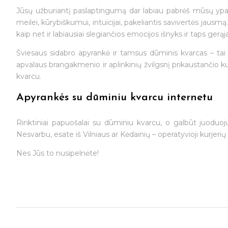
Jūsų užburiantį paslaptingumą dar labiau pabrėš mūsų ypat
meilei, kūrybiškumui, intuicijai, pakeliantis savivertės jausmą
kaip net ir labiausiai slegiančios emocijos išnyks ir taps gerąj
Šviesaus sidabro apyrankė ir tamsus dūminis kvarcas – tai kl
apvalaus brangakmenio ir aplinkinių žvilgsnį prikaustančio 
kvarcu.
Apyrankės su dūminiu kvarcu internetu
Rinktiniai papuošalai su dūminiu kvarcu, o galbūt juoduo
Nesvarbu, esate iš Vilniaus ar Kėdainių – operatyvioji kurjerių
Nes Jūs to nusipelnėte!