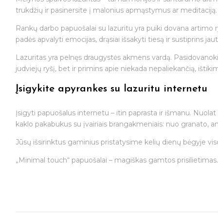
trukdžių ir pasinersite į malonius apmąstymus ar meditaciją.
Rankų darbo papuošalai su lazuritu yra puiki dovana artimo 
padės apvalyti emocijas, drąsiai išsakyti tiesą ir sustiprins 
Lazuritas yra pelnęs draugystės akmens vardą. Pasidovanokite 
judviejų ryšį, bet ir primins apie niekada nepaliekančią, ištiki
Įsigykite apyrankes su lazuritu internetu
Įsigyti papuošalus internetu – itin paprasta ir išmanu. Nuo
kaklo pakabukus su įvairiais brangakmeniais: nuo granato, ame
Jūsų išsirinktus gaminius pristatysime kelių dienų bėgyje viso
„Minimal touch“ papuošalai – magiškas gamtos prisilietimas.