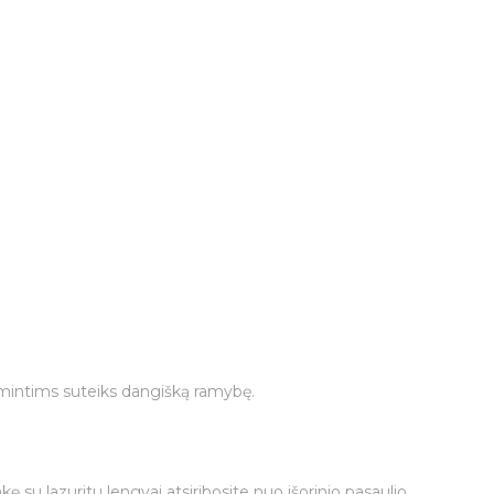
o mintims suteiks dangišką ramybę.
su lazuritu lengvai atsiribosite nuo išorinio pasaulio