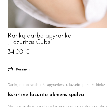
Rankų darbo apyrankė
„Lazuritas Cube”
34.00
€
Pasirinkti
Rankų darbo sidabrinės apyrankės su lazuritu pakerės kiekvie
Išskirtinė lazurito akmens spalva
Mėlynos spalvos lazuritas – tai harmonijos ir santūrumo akmu