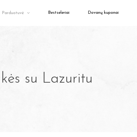
Bestseleriai
Dovanų kuponai
Parduotuvė
ės su Lazuritu