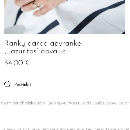
Rankų darbo apyrankė
„Lazuritas” apvalus
34.00
€
Jūsų el. paštas
Pasirinkti
Prenumeruoti
ną melancholišką sielą. Šios apyrankės nukels į saldžias svajas, 
o. Mėlyna spalva nuramina ir atpalaiduoja, tad nešiodama apyrankę 