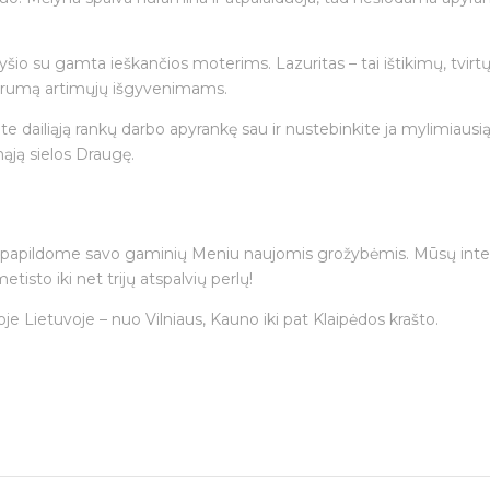
ryšio su gamta ieškančios moterims. Lazuritas – tai ištikimų, tvi
jautrumą artimųjų išgyvenimams.
dailiąją rankų darbo apyrankę sau ir nustebinkite ja mylimiausią b
mąją sielos Draugę.
lat papildome savo gaminių Meniu naujomis grožybėmis. Mūsų intern
tisto iki net trijų atspalvių perlų!
je Lietuvoje – nuo Vilniaus, Kauno iki pat Klaipėdos krašto.