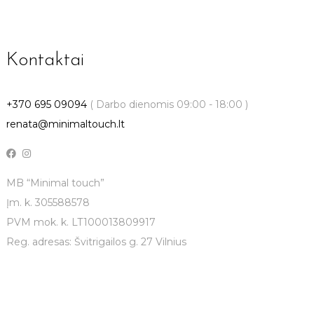
Kontaktai
+370 695 09094
( Darbo dienomis 09:00 - 18:00 )
renata@minimaltouch.lt
MB “Minimal touch”
Įm. k. 305588578
PVM mok. k. LT100013809917
Reg. adresas: Švitrigailos g. 27 Vilnius