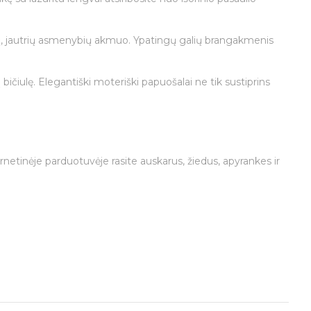
rtų, jautrių asmenybių akmuo. Ypatingų galių brangakmenis
ičiulę. Elegantiški moteriški papuošalai ne tik sustiprins
etinėje parduotuvėje rasite auskarus, žiedus, apyrankes ir