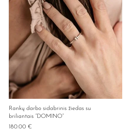
Rankų darbo sidabrinis žiedas su
briliantais “DOMINO”
180.00
€