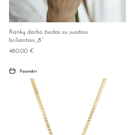
Rankų darbo žiedas su juodais
briliantais „8”
480.00
€
Pasirinkti