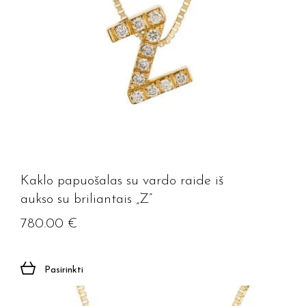
Kaklo papuošalas su vardo raide iš
aukso su briliantais „Z”
780.00
€
Pasirinkti