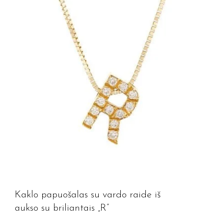
Kaklo papuošalas su vardo raide iš
aukso su briliantais „R”