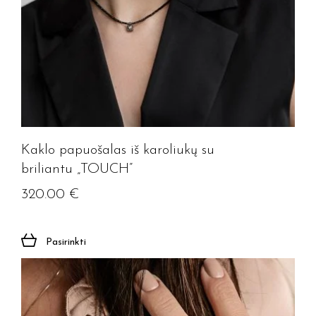
Kaklo papuošalas iš karoliukų su
briliantu „TOUCH”
320.00
€
Pasirinkti