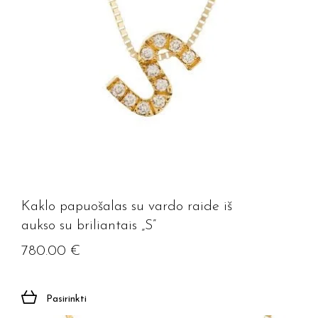
Kaklo papuošalas su vardo raide iš
aukso su briliantais „S”
780.00
€
Pasirinkti