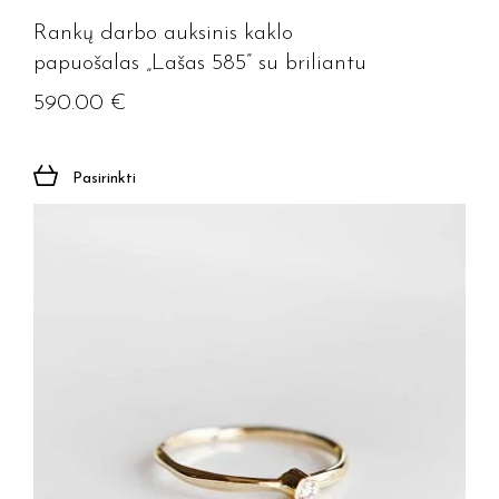
Rankų darbo auksinis kaklo
papuošalas „Lašas 585” su briliantu
590.00
€
Pasirinkti