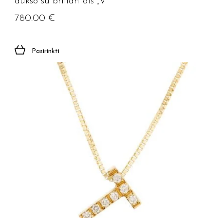
aukso su briliantais „V”
780.00
€
Pasirinkti