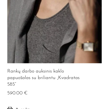
Rankų darbo auksinis kaklo
papuošalas su briliantu „Kvadratas
585”
590.00
€