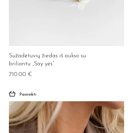
Sužadėtuvių žiedas iš aukso su
briliantu „Say yes”
710.00
€
Pasirinkti