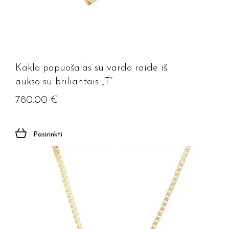
Kaklo papuošalas su vardo raide iš
aukso su briliantais „T”
780.00
€
Pasirinkti