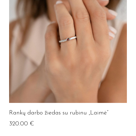
Rankų darbo žiedas su rubinu „Laimė”
Jūsų el. paštas
320.00
€