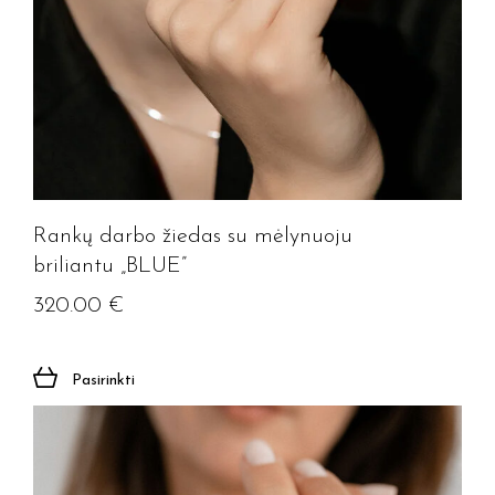
Rankų darbo žiedas su mėlynuoju
briliantu „BLUE”
320.00
€
Pasirinkti