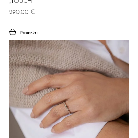
„TOUCH”
290.00
€
Pasirinkti