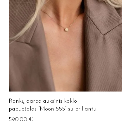
Rankų darbo auksinis kaklo
papuošalas “Moon 585” su briliantu
590.00
€