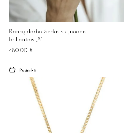
Rankų darbo žiedas su juodais
briliantais „8”
480.00
€
Pasirinkti