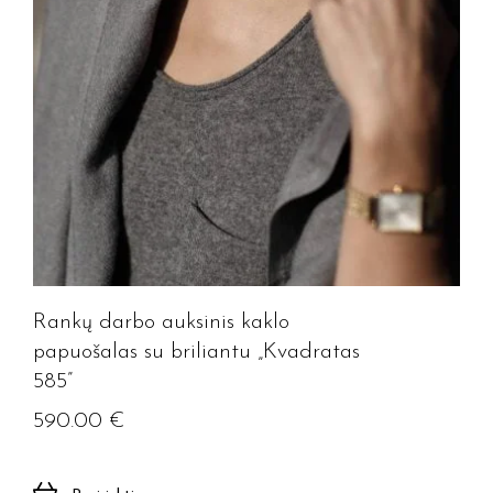
Rankų darbo auksinis kaklo
papuošalas su briliantu „Kvadratas
585”
590.00
€