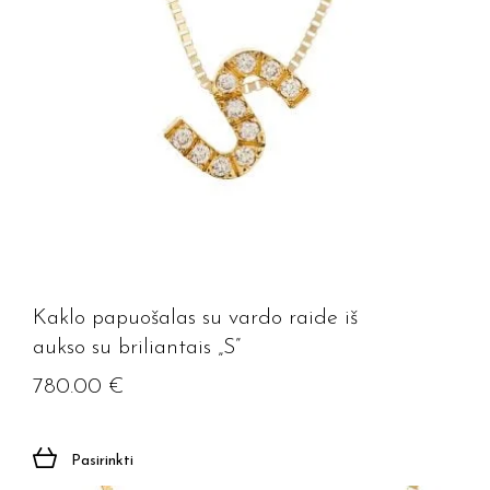
Kaklo papuošalas su vardo raide iš
aukso su briliantais „S”
780.00
€
Pasirinkti