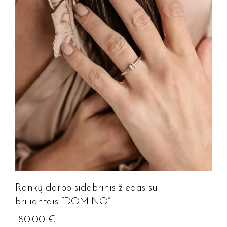
Rankų darbo sidabrinis žiedas su
briliantais “DOMINO”
180.00
€