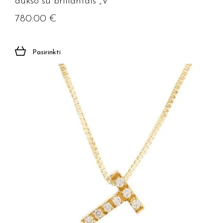
aukso su briliantais „V”
780.00
€
Pasirinkti