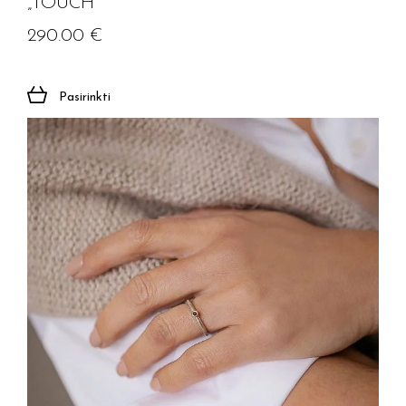
„TOUCH”
290.00
€
Pasirinkti