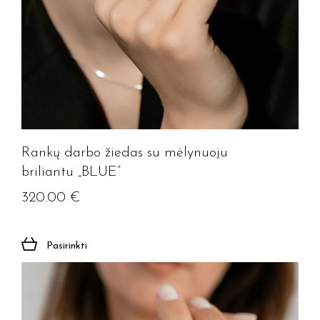
Rankų darbo žiedas su mėlynuoju
briliantu „BLUE”
320.00
€
Pasirinkti