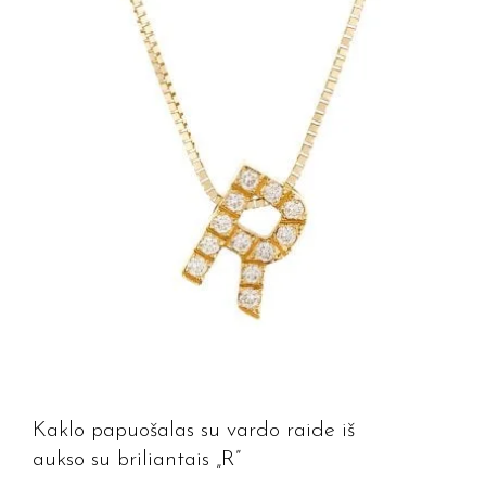
Kaklo papuošalas su vardo raide iš
aukso su briliantais „R”