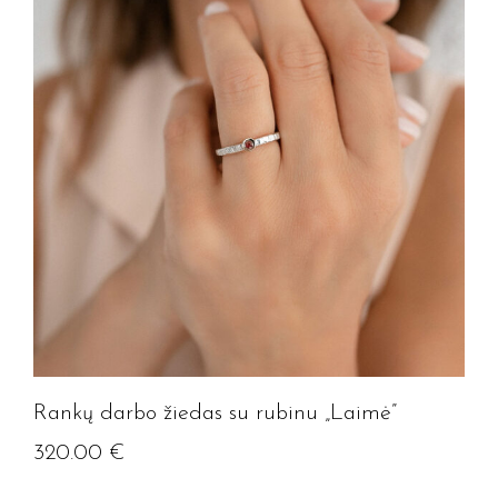
Rankų darbo žiedas su rubinu „Laimė”
Jūsų el. paštas
320.00
€