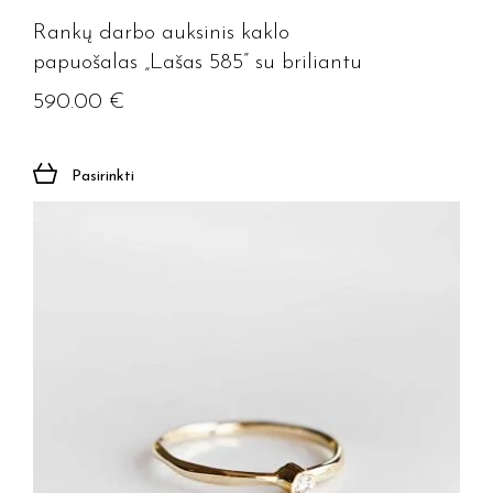
Rankų darbo auksinis kaklo
papuošalas „Lašas 585” su briliantu
590.00
€
Pasirinkti