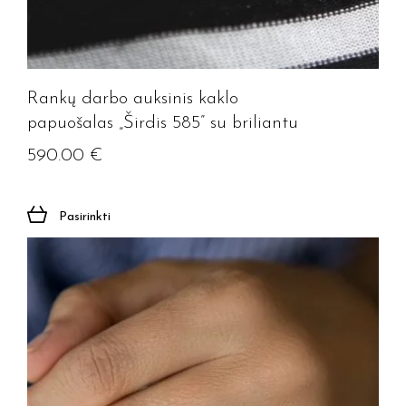
Rankų darbo auksinis kaklo
papuošalas „Širdis 585” su briliantu
590.00
€
Pasirinkti