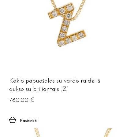
Kaklo papuošalas su vardo raide iš
aukso su briliantais „Z”
780.00
€
Pasirinkti