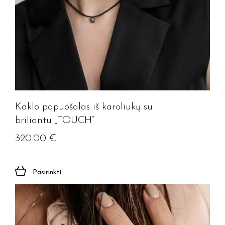
Kaklo papuošalas iš karoliukų su
briliantu „TOUCH”
320.00
€
Pasirinkti