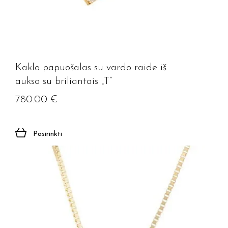
Kaklo papuošalas su vardo raide iš
aukso su briliantais „T”
780.00
€
Pasirinkti