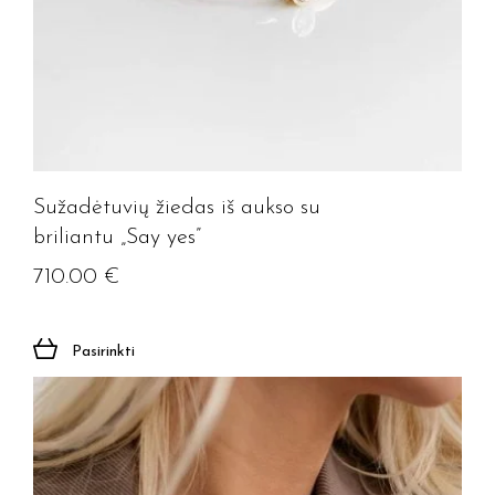
Sužadėtuvių žiedas iš aukso su
briliantu „Say yes”
710.00
€
Pasirinkti