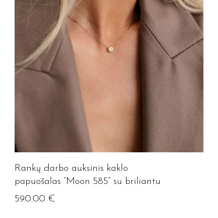
Rankų darbo auksinis kaklo
papuošalas “Moon 585” su briliantu
590.00
€