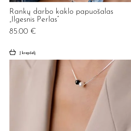
Rankų darbo kaklo papuošalas
„Ilgesnis Perlas”
85.00
€
Į krepšelį