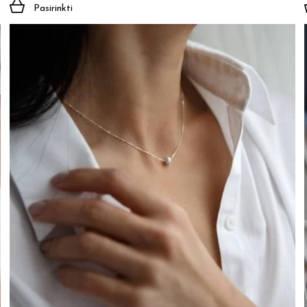
Pasirinkti
Jūsų el. paštas
Prenumeruoti