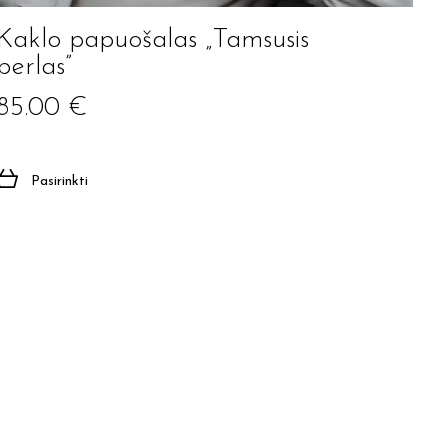
Kaklo papuošalas „Tamsusis
perlas”
85.00
€
Pasirinkti