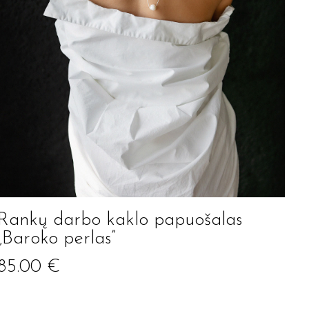
Rankų darbo kaklo papuošalas
„Baroko perlas”
85.00
€