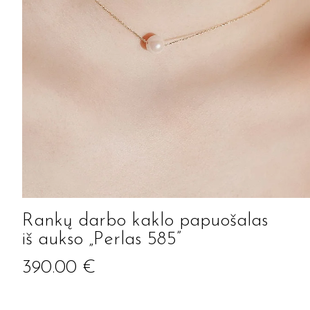
Rankų darbo kaklo papuošalas
iš aukso „Perlas 585”
390.00
€