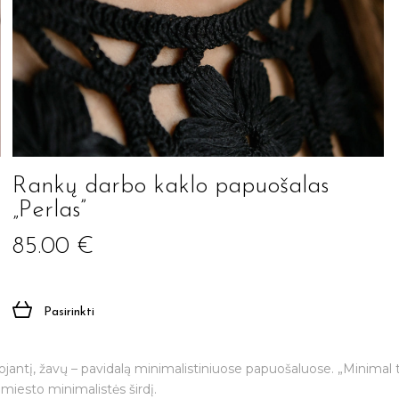
Rankų darbo kaklo papuošalas
„Perlas”
85.00
€
Pasirinkti
iguojantį, žavų – pavidalą minimalistiniuose papuošaluose. „Minimal 
miesto minimalistės širdį.