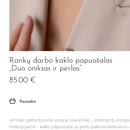
Rankų darbo kaklo papuošalas
„Duo oniksas ir perlas”
85.00
€
Pasirinkti
Amžiais garbinti perlai atveria visai kitokį – stebinantį, intr
neabejojame – kaklo papuošalai su perlu pakerės kiekvienos 