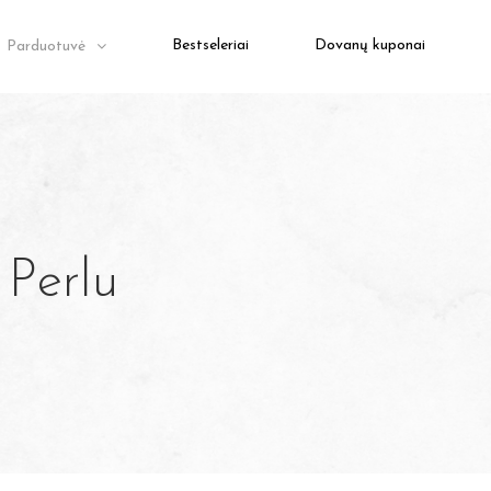
Bestseleriai
Dovanų kuponai
Parduotuvė
 Perlu