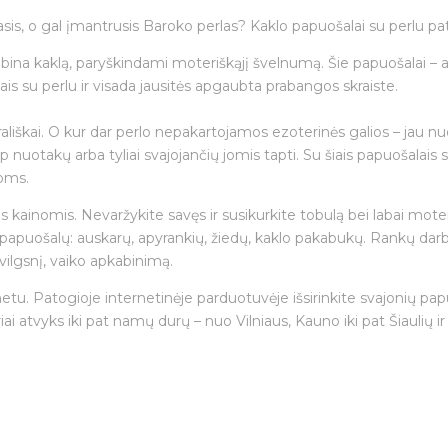
asis, o gal įmantrusis Baroko perlas? Kaklo papuošalai su perlu pa
bina kaklą, paryškindami moteriškąjį švelnumą. Šie papuošalai – a
ais su perlu ir visada jausitės apgaubta prabangos skraiste.
ir karališkai. O kur dar perlo nepakartojamos ezoterinės galios – j
p nuotakų arba tyliai svajojančių jomis tapti. Su šiais papuošalais
loms.
 kainomis. Nevaržykite savęs ir susikurkite tobulą bei labai mote
papuošalų: auskarų, apyrankių, žiedų, kaklo pakabukų. Rankų darb
ilgsnį, vaiko apkabinimą.
etu. Patogioje internetinėje parduotuvėje išsirinkite svajonių papu
i atvyks iki pat namų durų – nuo Vilniaus, Kauno iki pat Šiaulių ir