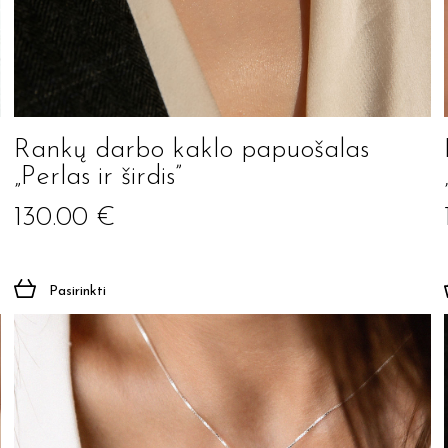
Rankų darbo kaklo papuošalas
„Perlas ir širdis”
130.00
€
Pasirinkti