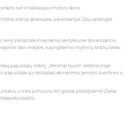
tenkins net ir reikliausios moters skonį.
mžinai stilingi aksesuarai, paversiantys Jūsų aprangos
au nuo seno perlas laikomas laimę santykiuose dovanojančiu
 svajonės taps realybe, sujungdamos mylinčių širdžių sielas
rišką papuošalų rinkinį. „Minimal touch“ elektroninėje
o papuošalai su natūraliais akmenimis įamžins šventines ir
ošalus, o mes jums juos itin greitai pristatysime! Dailiai
 Klaipėdos krašto.