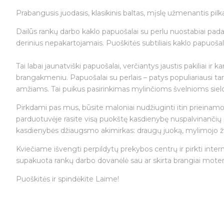
Prabangusis juodasis, klasikinis baltas, mįslę užmenantis pilk
Dailūs rankų darbo kaklo papuošalai su perlu nuostabiai pada
derinius nepakartojamais. Puoškitės subtiliais kaklo papuošal
Tai labai jaunatviški papuošalai, verčiantys jaustis pakiliai 
brangakmeniu. Papuošalai su perlais – patys populiariausi tar
amžiams. Tai puikus pasirinkimas mylinčioms švelnioms sie
Pirkdami pas mus, būsite maloniai nudžiuginti itin prieinamos
parduotuvėje rasite visą puokštę kasdienybę nuspalvinančių 
kasdienybės džiaugsmo akimirkas: draugų juoką, mylimojo žv
Kviečiame išvengti perpildytų prekybos centrų ir pirkti intern
supakuota rankų darbo dovanėlė sau ar skirta brangiai moteria
Puoškitės ir spindėkite Laime!