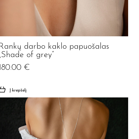
Rankų darbo kaklo papuošalas
„Shade of grey”
180.00
€
Į krepšelį