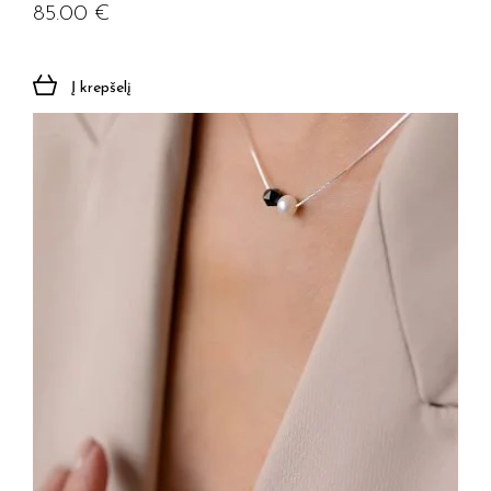
85.00
€
Į krepšelį