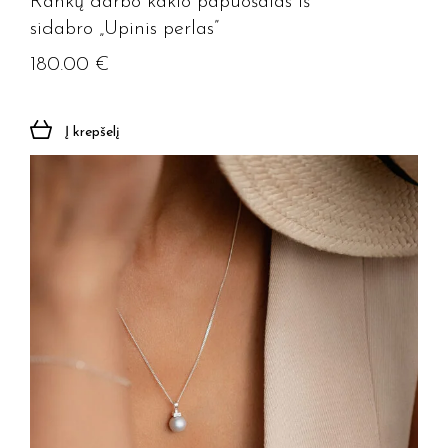
Rankų darbo kaklo papuošalas iš
sidabro „Upinis perlas”
180.00
€
Į krepšelį