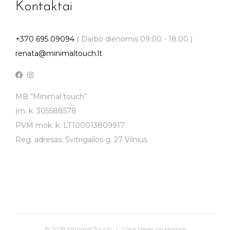
Kontaktai
+370 695 09094
( Darbo dienomis 09:00 - 18:00 )
renata@minimaltouch.lt
MB “Minimal touch”
Įm. k. 305588578
PVM mok. k. LT100013809917
Reg. adresas: Švitrigailos g. 27 Vilnius
© 2018 Minimal Touch | Visos teisės saugomos