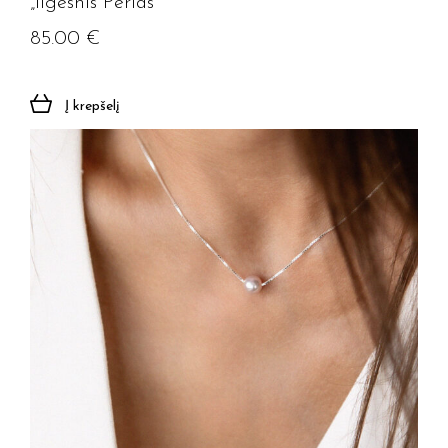
„Ilgesnis Perlas”
85.00
€
Į krepšelį