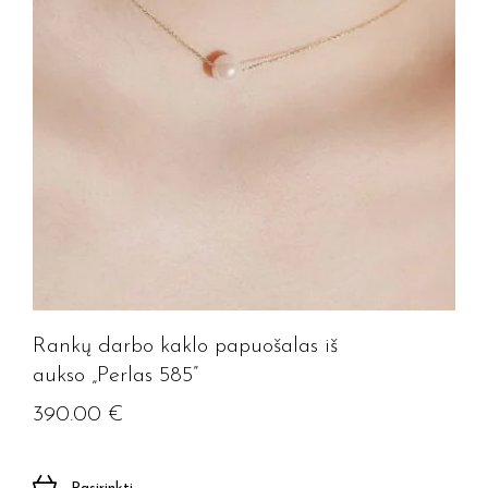
Rankų darbo kaklo papuošalas iš
aukso „Perlas 585”
390.00
€