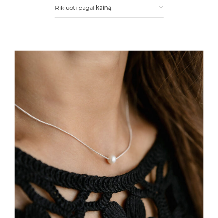
Rikiuoti pagal
kainą