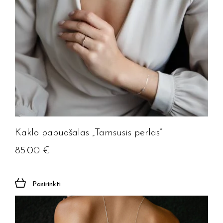
Kaklo papuošalas „Tamsusis perlas”
85.00
€
Pasirinkti