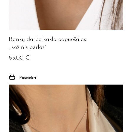
Rankų darbo kaklo papuošalas
„Rožinis perlas”
85.00
€
Jūsų el. paštas
Pasirinkti
Prenumeruoti