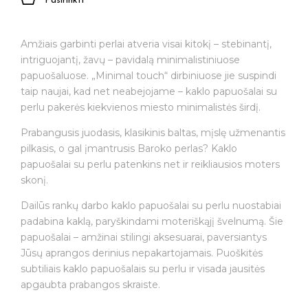
Pasirinkti
Amžiais garbinti perlai atveria visai kitokį – stebinantį,
intriguojantį, žavų – pavidalą minimalistiniuose
papuošaluose. „Minimal touch“ dirbiniuose jie suspindi
taip naujai, kad net neabejojame – kaklo papuošalai su
perlu pakerės kiekvienos miesto minimalistės širdį.
Prabangusis juodasis, klasikinis baltas, mįslę užmenantis
pilkasis, o gal įmantrusis Baroko perlas? Kaklo
papuošalai su perlu patenkins net ir reikliausios moters
skonį.
Dailūs rankų darbo kaklo papuošalai su perlu nuostabiai
padabina kaklą, paryškindami moteriškąjį švelnumą. Šie
papuošalai – amžinai stilingi aksesuarai, paversiantys
Jūsų aprangos derinius nepakartojamais. Puoškitės
subtiliais kaklo papuošalais su perlu ir visada jausitės
apgaubta prabangos skraiste.