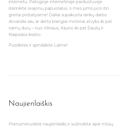
internetu. Patogioje internetinėje parduotuvėje
išsirinkite svajonių papuošalus, o mes jums juos itin
greitai pristatysime! Dailiai supakuota rankų darbo
dovanėlė sau ar skirta brangiai moteriai atvyks iki pat
namų durų – nuo Vilniaus, Kauno iki pat Šiaulių ir
Klaipėdos krašto.
Puoškitės ir spindėkite Laime!
Naujienlaiškis
Prenumeruokite naujienlaiškį ir sužinokite apie mūsų