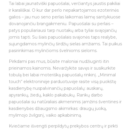
Tai labai jaunatviški papuošalai, verčiantys jaustis pakiliai
ir karališkai. O kur dar perlo nepakartojamos ezoterinės
galios – jau nuo seno perlas laikomas laimę santykiuose
dovanojančiu brangakmeniu. Papuošalai su perlais –
patys populiariausi tarp nuotakų arba tyliai svajojančių
jomis tapti. Su šiais papuošalais svajonės taps realybe,
sujungdamos mylinčių širdžių sielas amžiams. Tai puikus
pasirinkimas mylinčioms švelnioms sieloms.
Pirkdami pas mus, būsite maloniai nudžiuginti itin
prieinamos kainomis. Nevaržykite savęs ir susikurkite
tobulą bei labai moterišką papuošalų rinkinį. „Minimal
touch“ elektroninėje parduotuvėje rasite visą puokštę
kasdienybę nuspalvinančių papuošalų: auskarų,
apyrankių, žiedų, kaklo pakabukų. Rankų darbo
papuošalai su natūraliais akmenimis įamžins šventines ir
kasdienybės džiaugsmo akimirkas: draugų juoką,
mylimojo žvilgsnį, vaiko apkabinimą.
Kviečiame išvengti perpildytų prekybos centrų ir pirkti