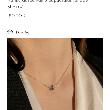
Rankų darbo kaklo papuošalas „Shade
of grey”
180.00
€
Į krepšelį