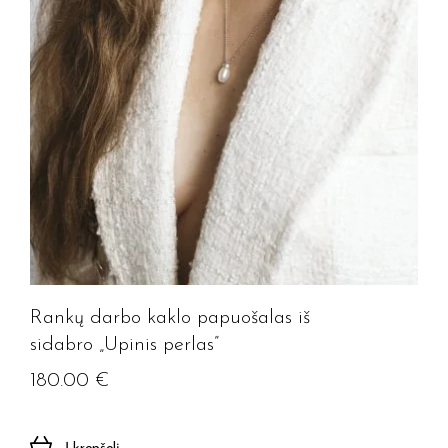
Rankų darbo kaklo papuošalas iš
sidabro „Upinis perlas”
180.00
€