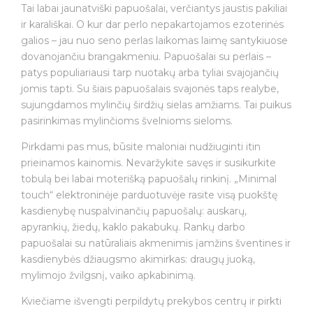
Tai labai jaunatviški papuošalai, verčiantys jaustis pakiliai
ir karališkai. O kur dar perlo nepakartojamos ezoterinės
galios – jau nuo seno perlas laikomas laimę santykiuose
dovanojančiu brangakmeniu. Papuošalai su perlais –
patys populiariausi tarp nuotakų arba tyliai svajojančių
jomis tapti. Su šiais papuošalais svajonės taps realybe,
sujungdamos mylinčių širdžių sielas amžiams. Tai puikus
pasirinkimas mylinčioms švelnioms sieloms.
Pirkdami pas mus, būsite maloniai nudžiuginti itin
prieinamos kainomis. Nevaržykite savęs ir susikurkite
tobulą bei labai moterišką papuošalų rinkinį. „Minimal
touch“ elektroninėje parduotuvėje rasite visą puokštę
kasdienybę nuspalvinančių papuošalų: auskarų,
apyrankių, žiedų, kaklo pakabukų. Rankų darbo
papuošalai su natūraliais akmenimis įamžins šventines ir
kasdienybės džiaugsmo akimirkas: draugų juoką,
mylimojo žvilgsnį, vaiko apkabinimą.
Kviečiame išvengti perpildytų prekybos centrų ir pirkti