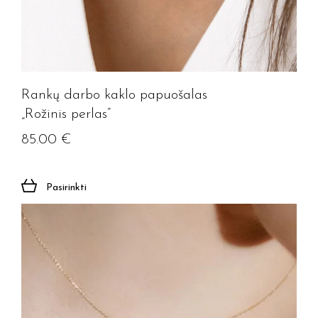
Rankų darbo kaklo papuošalas
„Rožinis perlas”
85.00
€
Jūsų el. paštas
Pasirinkti
Prenumeruoti