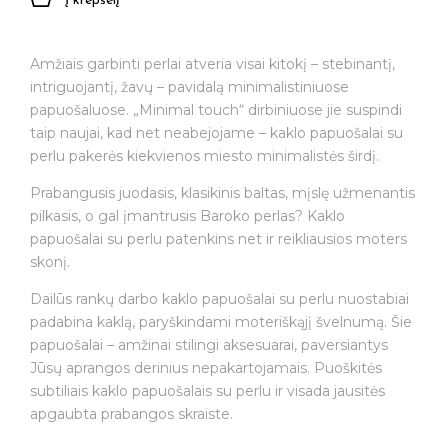
Į krepšelį
Amžiais garbinti perlai atveria visai kitokį – stebinantį,
intriguojantį, žavų – pavidalą minimalistiniuose
papuošaluose. „Minimal touch“ dirbiniuose jie suspindi
taip naujai, kad net neabejojame – kaklo papuošalai su
perlu pakerės kiekvienos miesto minimalistės širdį.
Prabangusis juodasis, klasikinis baltas, mįslę užmenantis
pilkasis, o gal įmantrusis Baroko perlas? Kaklo
papuošalai su perlu patenkins net ir reikliausios moters
skonį.
Dailūs rankų darbo kaklo papuošalai su perlu nuostabiai
padabina kaklą, paryškindami moteriškąjį švelnumą. Šie
papuošalai – amžinai stilingi aksesuarai, paversiantys
Jūsų aprangos derinius nepakartojamais. Puoškitės
subtiliais kaklo papuošalais su perlu ir visada jausitės
apgaubta prabangos skraiste.