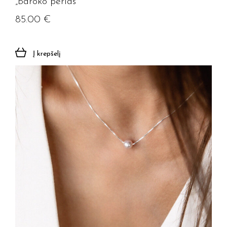
„Baroko perlas”
85.00
€
Į krepšelį