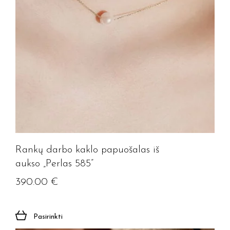
Rankų darbo kaklo papuošalas iš
aukso „Perlas 585”
390.00
€
Pasirinkti