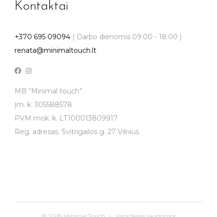
Kontaktai
+370 695 09094
( Darbo dienomis 09:00 - 18:00 )
renata@minimaltouch.lt
MB “Minimal touch”
Įm. k. 305588578
PVM mok. k. LT100013809917
Reg. adresas: Švitrigailos g. 27 Vilnius
© 2018 Minimal Touch | Visos teisės saugomos