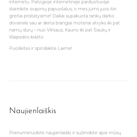
internetu. Patogioje internetinėje parduotuvėje
išsirinkite svajonių papuošalus, o mes jums juos itin
greitai pristatysime! Dailiai supakuota rankų darbo
dovanėlė sau ar skirta brangiai moteriai atvyks iki pat
namų durų – nuo Vilniaus, Kauno iki pat Šiaulių ir
Klaipėdos krašto.
Puoškitės ir spindėkite Laime!
Naujienlaiškis
Prenumeruokite naujienlaiškį ir sužinokite apie mūsų