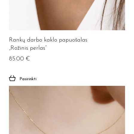
Rankų darbo kaklo papuošalas
„Rožinis perlas”
85.00
€
Jūsų el. paštas
Pasirinkti
Prenumeruoti