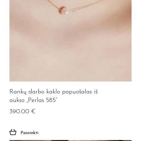
Rankų darbo kaklo papuošalas iš
aukso „Perlas 585”
390.00
€
Pasirinkti