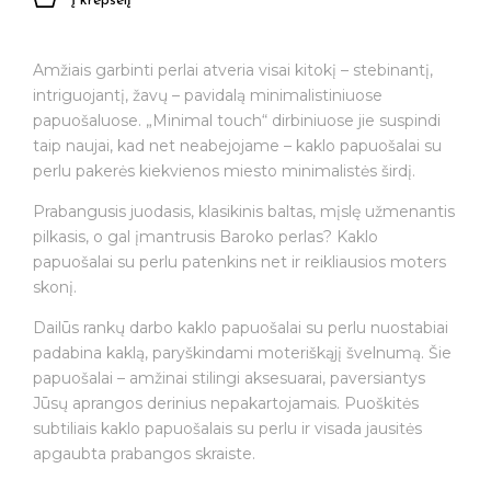
Į krepšelį
Amžiais garbinti perlai atveria visai kitokį – stebinantį,
intriguojantį, žavų – pavidalą minimalistiniuose
papuošaluose. „Minimal touch“ dirbiniuose jie suspindi
taip naujai, kad net neabejojame – kaklo papuošalai su
perlu pakerės kiekvienos miesto minimalistės širdį.
Prabangusis juodasis, klasikinis baltas, mįslę užmenantis
pilkasis, o gal įmantrusis Baroko perlas? Kaklo
papuošalai su perlu patenkins net ir reikliausios moters
skonį.
Dailūs rankų darbo kaklo papuošalai su perlu nuostabiai
padabina kaklą, paryškindami moteriškąjį švelnumą. Šie
papuošalai – amžinai stilingi aksesuarai, paversiantys
Jūsų aprangos derinius nepakartojamais. Puoškitės
subtiliais kaklo papuošalais su perlu ir visada jausitės
apgaubta prabangos skraiste.