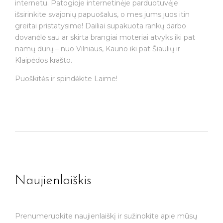
internetu. Patogioje internetinėje parduotuvėje
išsirinkite svajonių papuošalus, o mes jums juos itin
greitai pristatysime! Dailiai supakuota rankų darbo
dovanėlė sau ar skirta brangiai moteriai atvyks iki pat
namų durų – nuo Vilniaus, Kauno iki pat Šiaulių ir
Klaipėdos krašto.
Puoškitės ir spindėkite Laime!
Naujienlaiškis
Prenumeruokite naujienlaiškį ir sužinokite apie mūsų