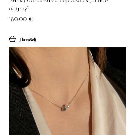
Rankų darbo kaklo papuošalas „Shade
of grey”
180.00
€
Į krepšelį