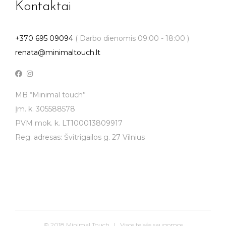
Kontaktai
+370 695 09094
( Darbo dienomis 09:00 - 18:00 )
renata@minimaltouch.lt
MB “Minimal touch”
Įm. k. 305588578
PVM mok. k. LT100013809917
Reg. adresas: Švitrigailos g. 27 Vilnius
© 2018 Minimal Touch | Visos teisės saugomos