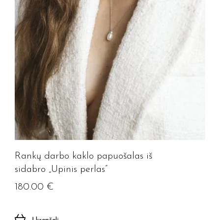
Rankų darbo kaklo papuošalas iš
sidabro „Upinis perlas”
180.00
€