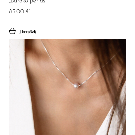
„Baroko perlas”
85.00
€
Į krepšelį