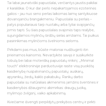
Tai labai jaunatviški papuošalai, verčiantys jaustis pakiliai
ir karališkai. O kur dar perlo nepakartojamos ezoterinės
galios – jau nuo seno perlas laikomas laimę santykiuose
dovanojančiu brangakmeniu. Papuošalai su perlais –
patys populiariausi tarp nuotakų arba tyliai svajojančių
jomis tapti. Su šiais papuošalais svajonės taps realybe,
sujungdamos mylinčių širdžių sielas amžiams. Tai puikus
pasirinkimas mylinčioms švelnioms sieloms.
Pirkdami pas mus, būsite maloniai nudžiuginti itin
prieinamos kainomis. Nevaržykite savęs ir susikurkite
tobulą bei labai moterišką papuošalų rinkinį. „Minimal
touch“ elektroninėje parduotuvėje rasite visą puokštę
kasdienybę nuspalvinančių papuošalų: auskarų,
apyrankių, žiedų, kaklo pakabukų. Rankų darbo
papuošalai su natūraliais akmenimis įamžins šventines ir
kasdienybės džiaugsmo akimirkas: draugų juoką,
mylimojo žvilgsnį, vaiko apkabinimą.
Kviečiame išvengti perpildytų prekybos centrų ir pirkti