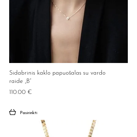
Sidabrinis kaklo papuošalas su vardo
raide „B”
110.00
€
Pasirinkti