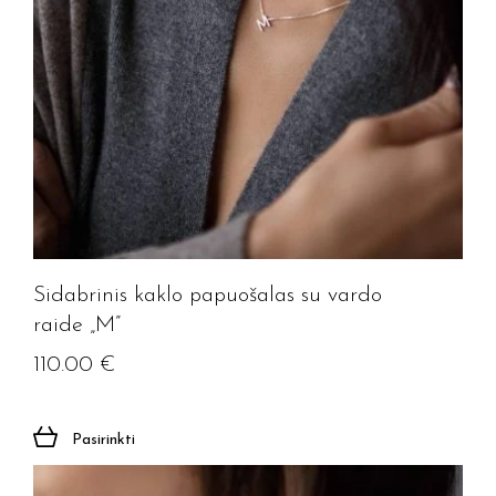
Sidabrinis kaklo papuošalas su vardo
raide „M”
110.00
€
Pasirinkti