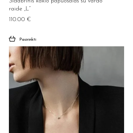
Sidabrinis kaklo papuošalas su vardo
raide „L”
110.00
€
Pasirinkti