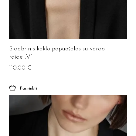
Sidabrinis kaklo papuošalas su vardo
raide „V”
110.00
€
Pasirinkti