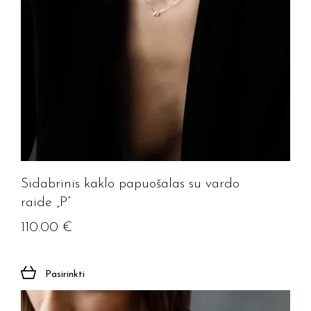
Sidabrinis kaklo papuošalas su vardo
raide „P”
110.00
€
Pasirinkti