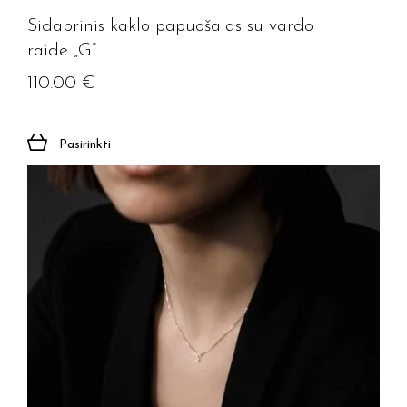
Sidabrinis kaklo papuošalas su vardo
raide „G”
110.00
€
Pasirinkti