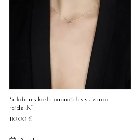
Sidabrinis kaklo papuošalas su vardo
raide „K”
110.00
€