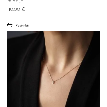
raide „E”
110.00
€
Pasirinkti