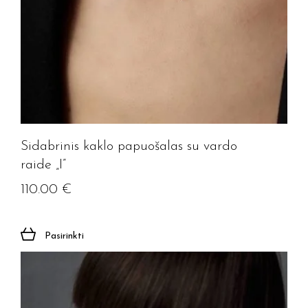
Sidabrinis kaklo papuošalas su vardo
raide „I”
110.00
€
Pasirinkti