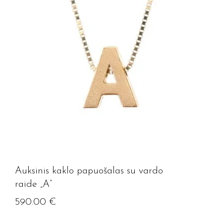
Auksinis kaklo papuošalas su vardo
raide „A”
Jūsų el. paštas
590.00
€