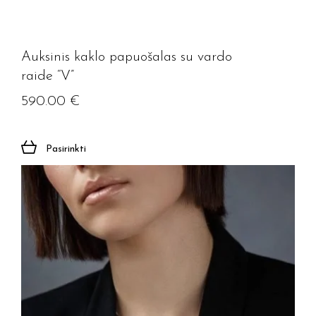
Auksinis kaklo papuošalas su vardo
raide “V”
590.00
€
Pasirinkti