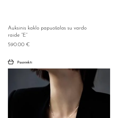
Auksinis kaklo papuošalas su vardo
raide “E”
590.00
€
Pasirinkti