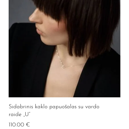
Sidabrinis kaklo papuošalas su vardo
raide „U”
110.00
€