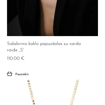
Sidabrinis kaklo papuošalas su vardo
raide „S”
110.00
€
Pasirinkti