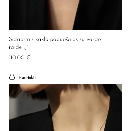
Sidabrinis kaklo papuošalas su vardo
raide „J”
110.00
€
Pasirinkti