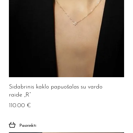
Sidabrinis kaklo papuošalas su vardo
raide „R”
110.00
€
Pasirinkti