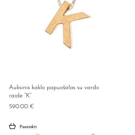
Auksinis kaklo papuošalas su vardo
raide “K”
590.00
€
Pasirinkti