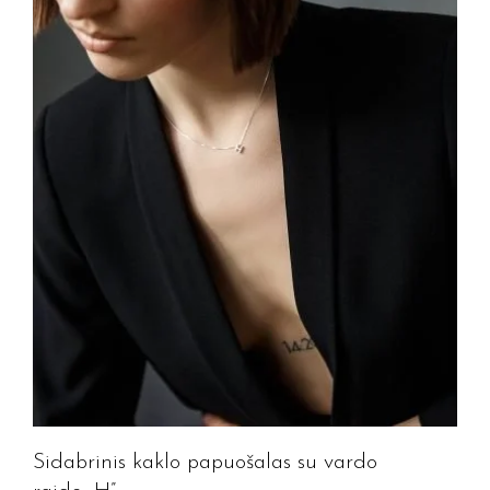
Sidabrinis kaklo papuošalas su vardo