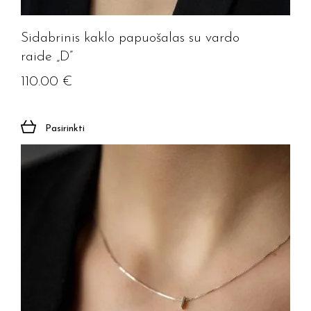
Sidabrinis kaklo papuošalas su vardo
raide „D”
110.00
€
Pasirinkti