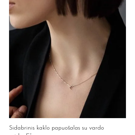
Sidabrinis kaklo papuošalas su vardo