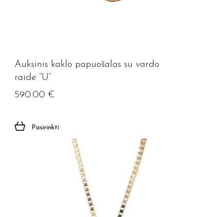
Auksinis kaklo papuošalas su vardo
raide “U”
590.00
€
Pasirinkti