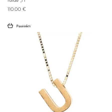
raide „H”
110.00
€
Pasirinkti