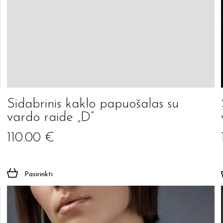
Sidabrinis kaklo papuošalas su
vardo raide „D”
110.00
€
Pasirinkti