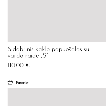
Sidabrinis kaklo papuošalas su
vardo raide „S”
110.00
€
Pasirinkti