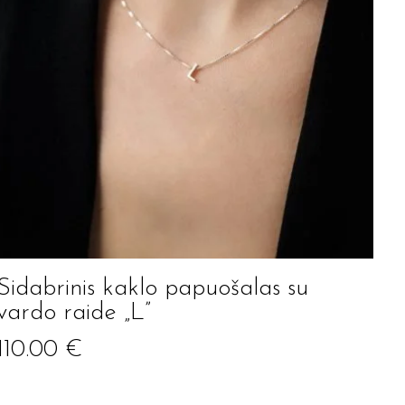
Sidabrinis kaklo papuošalas su
vardo raide „L”
110.00
€