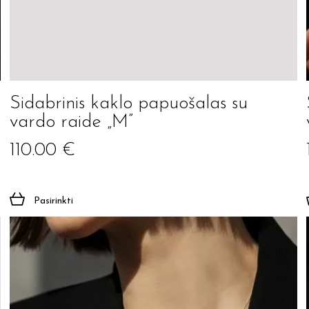
Sidabrinis kaklo papuošalas su
vardo raide „M”
110.00
€
Pasirinkti