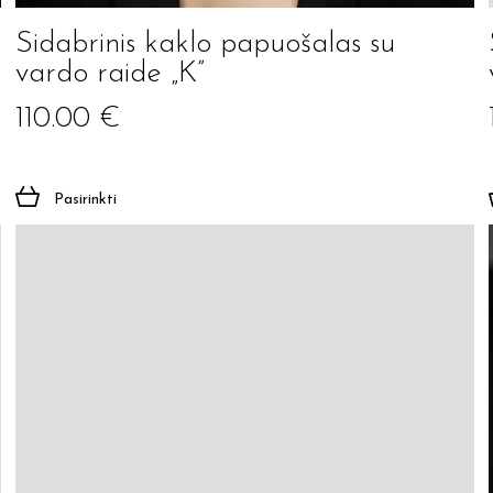
Sidabrinis kaklo papuošalas su
Prenumeruoti
vardo raide „K”
110.00
€
Pasirinkti