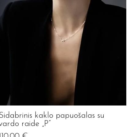
Sidabrinis kaklo papuošalas su
vardo raide „P”
110.00
€