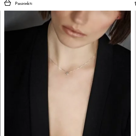
Pasirinkti
Jūsų el. paštas