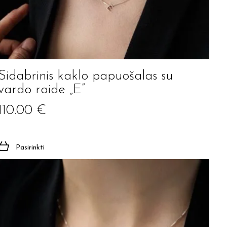
Sidabrinis kaklo papuošalas su
vardo raide „E”
110.00
€
Pasirinkti