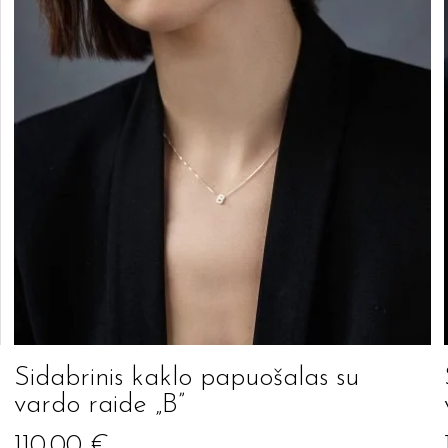
Sidabrinis kaklo papuošalas su
vardo raide „B”
110.00
€