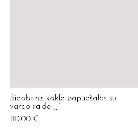
Sidabrinis kaklo papuošalas su
vardo raide „J”
110.00
€