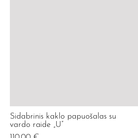
Sidabrinis kaklo papuošalas su
vardo raide „U”
110.00
€