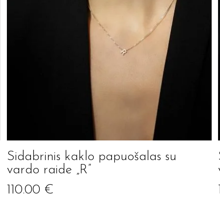
Sidabrinis kaklo papuošalas su
vardo raide „R”
110.00
€