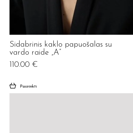
Sidabrinis kaklo papuošalas su
vardo raide „A”
110.00
€
Pasirinkti