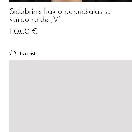
Sidabrinis kaklo papuošalas su
vardo raide „V”
110.00
€
Pasirinkti