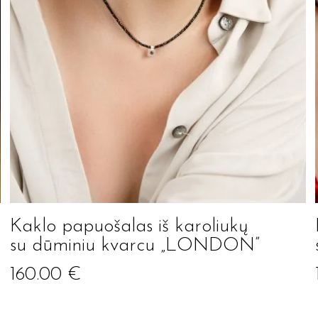
Jūsų el. paštas
Kaklo papuošalas iš karoliukų
su dūminiu kvarcu „LONDON”
Prenumeruoti
160.00
€