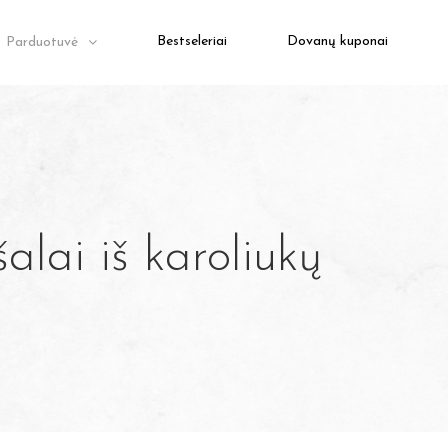
Bestseleriai
Dovanų kuponai
Parduotuvė
lai iš karoliukų