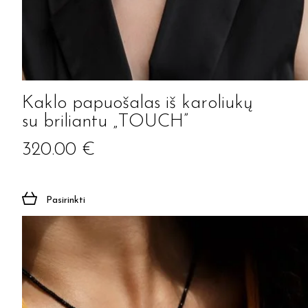
Kaklo papuošalas iš karoliukų
su briliantu „TOUCH”
320.00
€
Pasirinkti