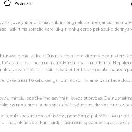
Pasirinkti
biški juvelyriniai dirbiniai, sukurti originalumo nebijančioms moteri
 Išskirtinis špinelio karoliukų ir rankų darbo pakabuko derinys leis pa
irbtuvėse gimė, siekiant Jus nustebinti dar kitomis, neatrastomis
ktu, tačiau tuo pat metu nori atrodyti stilingai ir moderniai. Nepal
sirinktas neatsitiktinai – tikima, kad būtent šis mineralas padeda pa
rbo pakabuku. Pakabukas gali būti sidabrinis arba dabintas auksu. P
tyvių minčių, pasitikėjimo savimi ir įkvėps stiprybės. Dėl nuotai
eiklioms moterims, kurios siekia būti ryžtingos, drąsios ir nesust
 tai tobulas pasirinkimas deivėms, norinčioms pabrėžti savo moteri
 – nuginkluos bet kurią širdį. Pasirinkusi šį papuošalą atskleisite