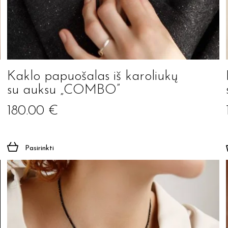
Kaklo papuošalas iš karoliukų
su auksu „COMBO”
180.00
€
Pasirinkti