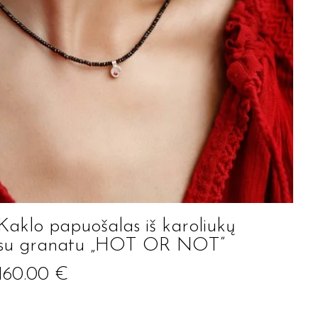
Kaklo papuošalas iš karoliukų
su granatu „HOT OR NOT”
160.00
€