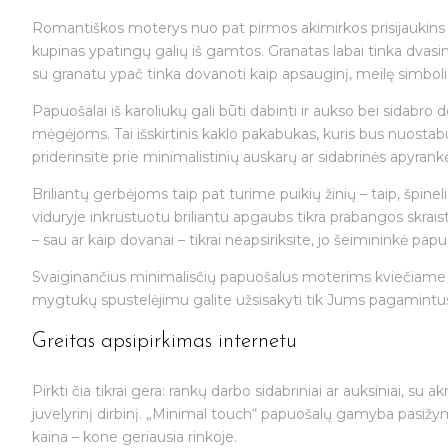
Romantiškos moterys nuo pat pirmos akimirkos prisijaukins ka
kupinas ypatingų galių iš gamtos. Granatas labai tinka dvasi
su granatu ypač tinka dovanoti kaip apsauginį, meilę simboli
Papuošalai iš karoliukų gali būti dabinti ir aukso bei sidabr
mėgėjoms. Tai išskirtinis kaklo pakabukas, kuris bus nuostabu
priderinsite prie minimalistinių auskarų ar sidabrinės apyrank
Briliantų gerbėjoms taip pat turime puikių žinių – taip, špine
viduryje inkrustuotu briliantu apgaubs tikra prabangos skraiste
– sau ar kaip dovanai – tikrai neapsiriksite, jo šeimininkė pa
Svaiginančius minimalisčių papuošalus moterims kviečiame įs
mygtukų spustelėjimu galite užsisakyti tik Jums pagamintu
Greitas apsipirkimas internetu
Pirkti čia tikrai gera: rankų darbo sidabriniai ar auksiniai, su
juvelyrinį dirbinį. „Minimal touch“ papuošalų gamyba pasižymi
kaina – kone geriausia rinkoje.