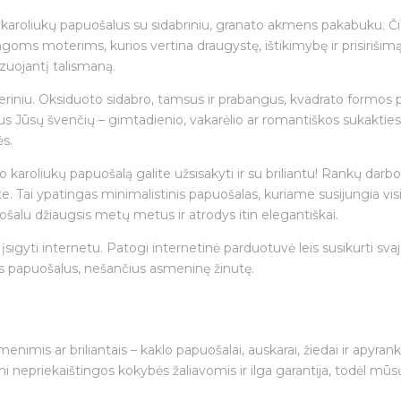
roliukų papuošalus su sidabriniu, granato akmens pakabuku. Čia gr
ngoms moterims, kurios vertina draugystę, ištikimybę ir prisirišim
zuojantį talismaną.
o deriniu. Oksiduoto sidabro, tamsus ir prabangus, kvadrato formo
s Jūsų švenčių – gimtadienio, vakarėlio ar romantiškos sukakties – 
ės.
lio karoliukų papuošalą galite užsisakyti ir su briliantu! Rankų da
. Tai ypatingas minimalistinis papuošalas, kuriame susijungia visi g
puošalu džiaugsis metų metus ir atrodys itin elegantiškai.
igyti internetu. Patogi internetinė parduotuvė leis susikurti sva
s papuošalus, nešančius asmeninę žinutę.
 akmenimis ar briliantais – kaklo papuošalai, auskarai, žiedai ir apyr
 nepriekaištingos kokybės žaliavomis ir ilga garantija, todėl mūsų