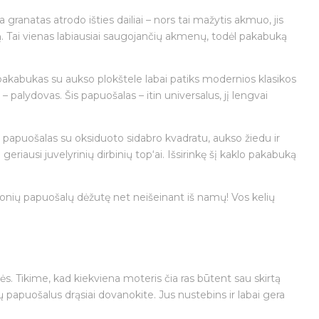
anatas atrodo išties dailiai – nors tai mažytis akmuo, jis
ą. Tai vienas labiausiai saugojančių akmenų, todėl pakabuką
s pakabukas su aukso plokštele labai patiks modernios klasikos
palydovas. Šis papuošalas – itin universalus, jį lengvai
rbo papuošalas su oksiduoto sidabro kvadratu, aukso žiedu ir
eriausi juvelyrinių dirbinių top‘ai. Išsirinkę šį kaklo pakabuką
jonių papuošalų dėžutę net neišeinant iš namų! Vos kelių
ankės. Tikime, kad kiekviena moteris čia ras būtent sau skirtą
 papuošalus drąsiai dovanokite. Jus nustebins ir labai gera