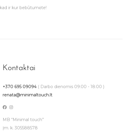
, kad ir kur bebūtumėte!
Kontaktai
+370 695 09094
( Darbo dienomis 09:00 - 18:00 )
renata@minimaltouch.lt
MB “Minimal touch”
Įm. k. 305588578