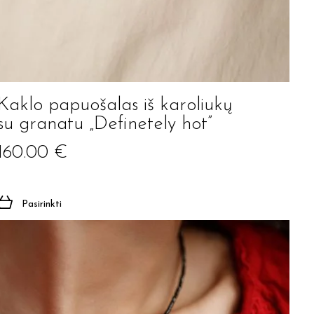
Kaklo papuošalas iš karoliukų
su granatu „Definetely hot”
160.00
€
Pasirinkti