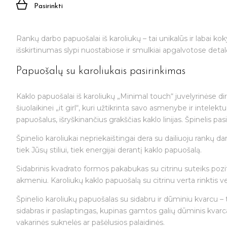
Pasirinkti
Rankų darbo papuošalai iš karoliukų – tai unikalūs ir labai koky
išskirtinumas slypi nuostabiose ir smulkiai apgalvotose detalėse.
Papuošalų su karoliukais pasirinkimas
Kaklo papuošalai iš karoliukų „Minimal touch“ juvelyrinėse d
šiuolaikinei „it girl“, kuri užtikrinta savo asmenybe ir intele
papuošalus, išryškinančius grakščias kaklo linijas. Špinelis pa
Špinelio karoliukai nepriekaištingai dera su dailiuoju rankų da
tiek Jūsų stiliui, tiek energijai derantį kaklo papuošalą.
Sidabrinis kvadrato formos pakabukas su citrinu suteiks pozi
akmeniu. Karoliukų kaklo papuošalą su citrinu verta rinktis v
Špinelio karoliukų papuošalas su sidabru ir dūminiu kvarcu –
sidabras ir paslaptingas, kupinas gamtos galių dūminis kvarcas
vakarinės suknelės ar pašėlusios palaidinės.