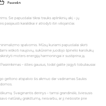
Pasirinkti
ms. Šie papuošalai tikrai trauks aplinkinių akį – jų
sijausti karališkai ir atrodyti itin viliojančiai.
 minimalizmo spalvomis. Mūsų kuriami papuošalai skirti
iaudami ieškoti naujovių, sukūrėme juodojo špinelio karoliukų
skirstyti moters energiją harmoningai ir sustiprina ją.
asirinkimas – išties gausus, todėl galite įsigyti tobuliausiai
kingo geltono atspalvio šis akmuo dar vadinamas Saulės
abdomos.
škumą. Svaiginantis derinys – tamsi grandinėlė, šviesusis
 savo natūralų grakštumą, nesvarbu, ar jį nešiosite prie