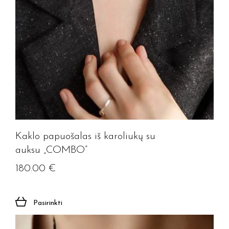
Kaklo papuošalas iš karoliukų su
auksu „COMBO”
180.00
€
Pasirinkti