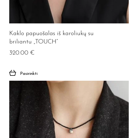
Kaklo papuošalas iš karoliukų su
briliantu „TOUCH”
320.00
€
Pasirinkti