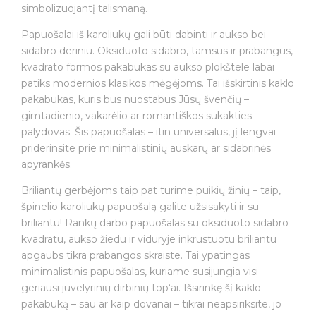
simbolizuojantį talismaną.
Papuošalai iš karoliukų gali būti dabinti ir aukso bei
sidabro deriniu. Oksiduoto sidabro, tamsus ir prabangus,
kvadrato formos pakabukas su aukso plokštele labai
patiks modernios klasikos mėgėjoms. Tai išskirtinis kaklo
pakabukas, kuris bus nuostabus Jūsų švenčių –
gimtadienio, vakarėlio ar romantiškos sukakties –
palydovas. Šis papuošalas – itin universalus, jį lengvai
priderinsite prie minimalistinių auskarų ar sidabrinės
apyrankės.
Briliantų gerbėjoms taip pat turime puikių žinių – taip,
špinelio karoliukų papuošalą galite užsisakyti ir su
briliantu! Rankų darbo papuošalas su oksiduoto sidabro
kvadratu, aukso žiedu ir viduryje inkrustuotu briliantu
apgaubs tikra prabangos skraiste. Tai ypatingas
minimalistinis papuošalas, kuriame susijungia visi
geriausi juvelyrinių dirbinių top‘ai. Išsirinkę šį kaklo
pakabuką – sau ar kaip dovanai – tikrai neapsiriksite, jo