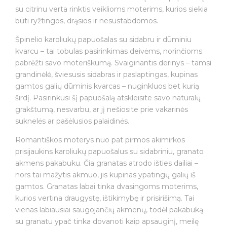
su citrinu verta rinktis veiklioms moterims, kurios siekia
būti ryžtingos, drąsios ir nesustabdomos.
Špinelio karoliukų papuošalas su sidabru ir dūminiu
kvarcu – tai tobulas pasirinkimas deivėms, norinčioms
pabrėžti savo moteriškumą. Svaiginantis derinys – tamsi
grandinėlė, šviesusis sidabras ir paslaptingas, kupinas
gamtos galių dūminis kvarcas – nuginkluos bet kurią
širdį. Pasirinkusi šį papuošalą atskleisite savo natūralų
grakštumą, nesvarbu, ar jį nešiosite prie vakarinės
suknelės ar pašėlusios palaidinės.
Romantiškos moterys nuo pat pirmos akimirkos
prisijaukins karoliukų papuošalus su sidabriniu, granato
akmens pakabuku. Čia granatas atrodo išties dailiai –
nors tai mažytis akmuo, jis kupinas ypatingų galių iš
gamtos. Granatas labai tinka dvasingoms moterims,
kurios vertina draugystę, ištikimybę ir prisirišimą. Tai
vienas labiausiai saugojančių akmenų, todėl pakabuką
su granatu ypač tinka dovanoti kaip apsauginį, meilę