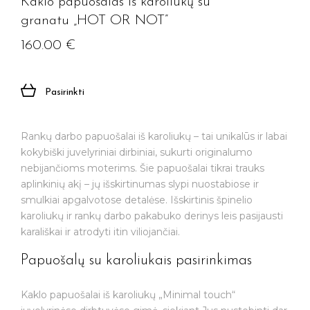
Kaklo papuošalas iš karoliukų su
granatu „HOT OR NOT”
160.00
€
Pasirinkti
Rankų darbo papuošalai iš karoliukų – tai unikalūs ir labai
kokybiški juvelyriniai dirbiniai, sukurti originalumo
nebijančioms moterims. Šie papuošalai tikrai trauks
aplinkinių akį – jų išskirtinumas slypi nuostabiose ir
smulkiai apgalvotose detalėse. Išskirtinis špinelio
karoliukų ir rankų darbo pakabuko derinys leis pasijausti
karališkai ir atrodyti itin viliojančiai.
Papuošalų su karoliukais pasirinkimas
Kaklo papuošalai iš karoliukų „Minimal touch“