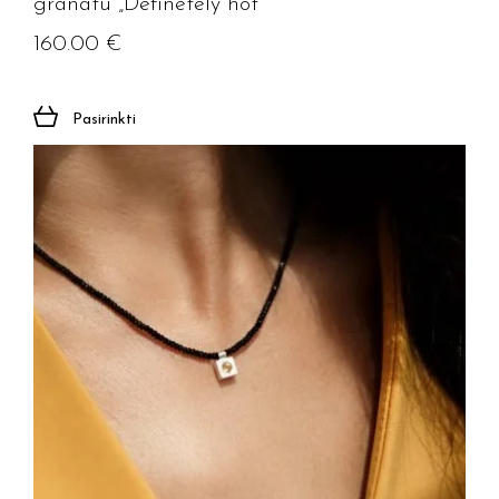
granatu „Definetely hot”
160.00
€
Pasirinkti