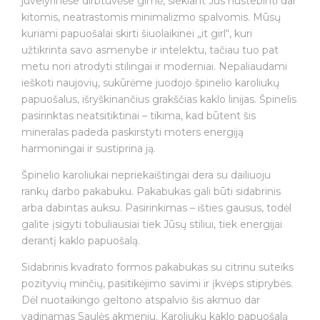
juvelyrinėse dirbtuvėse gimė, siekiant Jus nustebinti dar
kitomis, neatrastomis minimalizmo spalvomis. Mūsų
kuriami papuošalai skirti šiuolaikinei „it girl“, kuri
užtikrinta savo asmenybe ir intelektu, tačiau tuo pat
metu nori atrodyti stilingai ir moderniai. Nepaliaudami
ieškoti naujovių, sukūrėme juodojo špinelio karoliukų
papuošalus, išryškinančius grakščias kaklo linijas. Špinelis
pasirinktas neatsitiktinai – tikima, kad būtent šis
mineralas padeda paskirstyti moters energiją
harmoningai ir sustiprina ją.
Špinelio karoliukai nepriekaištingai dera su dailiuoju
rankų darbo pakabuku. Pakabukas gali būti sidabrinis
arba dabintas auksu. Pasirinkimas – išties gausus, todėl
galite įsigyti tobuliausiai tiek Jūsų stiliui, tiek energijai
derantį kaklo papuošalą.
Sidabrinis kvadrato formos pakabukas su citrinu suteiks
pozityvių minčių, pasitikėjimo savimi ir įkvėps stiprybės.
Dėl nuotaikingo geltono atspalvio šis akmuo dar
vadinamas Saulės akmeniu. Karoliukų kaklo papuošalą