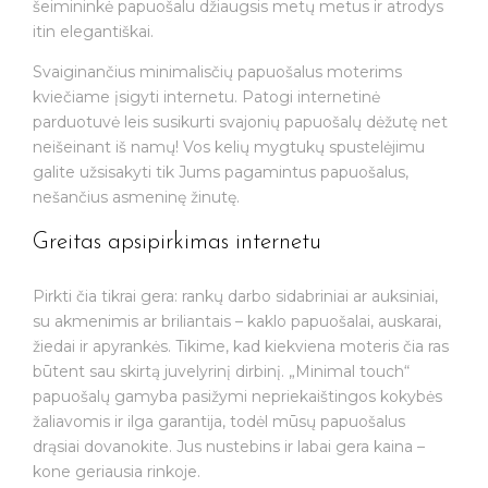
šeimininkė papuošalu džiaugsis metų metus ir atrodys
itin elegantiškai.
Svaiginančius minimalisčių papuošalus moterims
kviečiame įsigyti internetu. Patogi internetinė
parduotuvė leis susikurti svajonių papuošalų dėžutę net
neišeinant iš namų! Vos kelių mygtukų spustelėjimu
galite užsisakyti tik Jums pagamintus papuošalus,
nešančius asmeninę žinutę.
Greitas apsipirkimas internetu
Pirkti čia tikrai gera: rankų darbo sidabriniai ar auksiniai,
su akmenimis ar briliantais – kaklo papuošalai, auskarai,
žiedai ir apyrankės. Tikime, kad kiekviena moteris čia ras
būtent sau skirtą juvelyrinį dirbinį. „Minimal touch“
papuošalų gamyba pasižymi nepriekaištingos kokybės
žaliavomis ir ilga garantija, todėl mūsų papuošalus
drąsiai dovanokite. Jus nustebins ir labai gera kaina –
kone geriausia rinkoje.