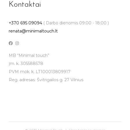
Kontaktai
+370 695 09094
( Darbo dienomis 09:00 - 18:00 )
renata@minimaltouch.lt
MB “Minimal touch”
Įm. k. 305588578
PVM mok. k. LT100013809917
Reg. adresas: Švitrigailos g. 27 Vilnius