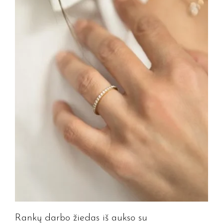
Prenumeruoti
Rankų darbo žiedas iš aukso su