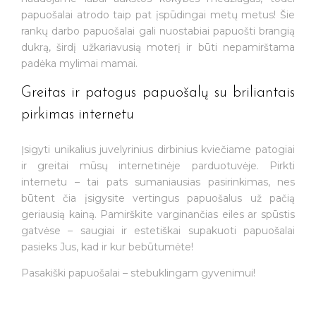
papuošalai atrodo taip pat įspūdingai metų metus! Šie
rankų darbo papuošalai gali nuostabiai papuošti brangią
dukrą, širdį užkariavusią moterį ir būti nepamirštama
padėka mylimai mamai.
Greitas ir patogus papuošalų su briliantais
pirkimas internetu
Įsigyti unikalius juvelyrinius dirbinius kviečiame patogiai
ir greitai mūsų internetinėje parduotuvėje. Pirkti
internetu – tai pats sumaniausias pasirinkimas, nes
būtent čia įsigysite vertingus papuošalus už pačią
geriausią kainą. Pamirškite varginančias eiles ar spūstis
gatvėse – saugiai ir estetiškai supakuoti papuošalai
pasieks Jus, kad ir kur bebūtumėte!
Pasakiški papuošalai – stebuklingam gyvenimui!