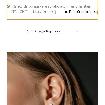
“Rankų darbo auskarai su laboratoriniais briliantais
„TOUCH”” - įdėtas į krepšelį
Peržiūrėti krepšelį
Rikiuoti pagal
Popularity