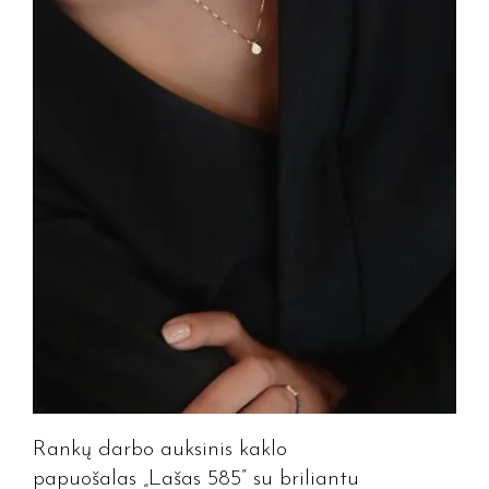
Rankų darbo auksinis kaklo
papuošalas „Lašas 585” su briliantu