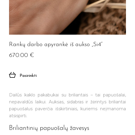
Rankų darbo apyrankė iš aukso „Si4”
670.00
€
Pasirinkti
Dailūs kaklo pakabukai su briliantais – tai papuošalai,
nepavaldūs laikui. Auksas, sidabras ir žėrintys briliantai
papuošalus paverčia išskirtiniais, kuriems neįmanoma
atsispirti.
Briliantinių papuošalų žavesys