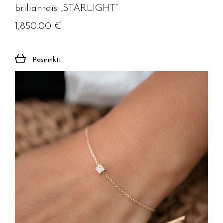
briliantais „STARLIGHT”
1,850.00
€
Pasirinkti