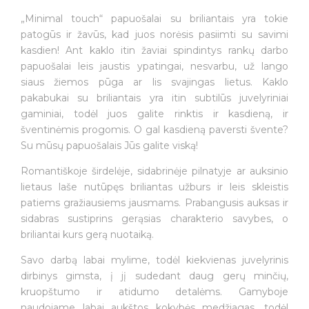
„Minimal touch“ papuošalai su briliantais yra tokie
patogūs ir žavūs, kad juos norėsis pasiimti su savimi
kasdien! Ant kaklo itin žaviai spindintys rankų darbo
papuošalai leis jaustis ypatingai, nesvarbu, už lango
siaus žiemos pūga ar lis svajingas lietus. Kaklo
pakabukai su briliantais yra itin subtilūs juvelyriniai
gaminiai, todėl juos galite rinktis ir kasdieną, ir
šventinėmis progomis. O gal kasdieną paversti švente?
Su mūsų papuošalais Jūs galite viską!
Romantiškoje širdelėje, sidabrinėje pilnatyje ar auksinio
lietaus laše nutūpęs briliantas užburs ir leis skleistis
patiems gražiausiems jausmams. Prabangusis auksas ir
sidabras sustiprins gerąsias charakterio savybes, o
briliantai kurs gerą nuotaiką.
Savo darbą labai mylime, todėl kiekvienas juvelyrinis
dirbinys gimsta, į jį sudedant daug gerų minčių,
kruopštumo ir atidumo detalėms. Gamyboje
naudojame labai aukštos kokybės medžiagas, todėl