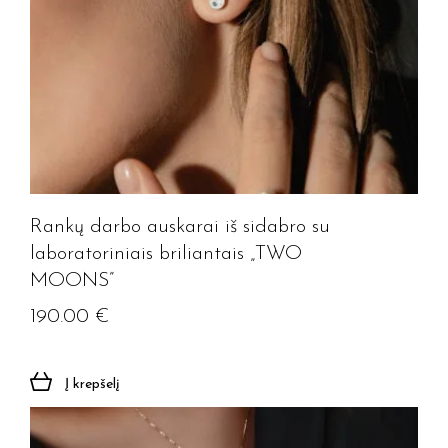
Rankų darbo auskarai iš sidabro su
laboratoriniais briliantais „TWO
MOONS”
190.00
€
Į krepšelį