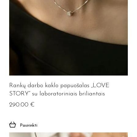
Rankų darbo kaklo papuošalas „LOVE
STORY” su laboratoriniais briliantais
290.00
€
Pasirinkti
Jūsų el. paštas