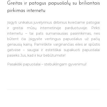
Greitas ir patogus papuošalų su briliantais
pirkimas internetu
Įsigyti unikalius juvelyrinius dirbinius kviečiame patogiai
ir greitai mūsų internetinėje parduotuvėje. Pirkti
internetu – tai pats sumaniausias pasirinkimas, nes
būtent čia įsigysite vertingus papuošalus už pačią
geriausią kainą. Pamirškite varginančias eiles ar spūstis
gatvėse – saugiai ir estetiškai supakuoti papuošalai
pasieks Jus, kad ir kur bebūtumėte!
Pasakiški papuošalai – stebuklingam gyvenimui!