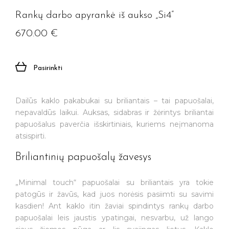
Rankų darbo apyrankė iš aukso „Si4”
670.00
€
Pasirinkti
Dailūs kaklo pakabukai su briliantais – tai papuošalai,
nepavaldūs laikui. Auksas, sidabras ir žėrintys briliantai
papuošalus paverčia išskirtiniais, kuriems neįmanoma
atsispirti.
Briliantinių papuošalų žavesys
„Minimal touch“ papuošalai su briliantais yra tokie
patogūs ir žavūs, kad juos norėsis pasiimti su savimi
kasdien! Ant kaklo itin žaviai spindintys rankų darbo
papuošalai leis jaustis ypatingai, nesvarbu, už lango