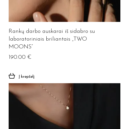
Rankų darbo auskarai iš sidabro su
laboratoriniais briliantais „TWO
MOONS”
190.00
€
Į krepšelį