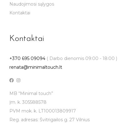
Naudojimosi sąlygos
Kontaktai
Kontaktai
+370 695 09094
( Darbo dienomis 09:00 - 18:00 )
renata@minimaltouch.lt
MB “Minimal touch”
Įm. k. 305588578
PVM mok. k. LT100013809917
Reg. adresas: Švitrigailos g. 27 Vilnius