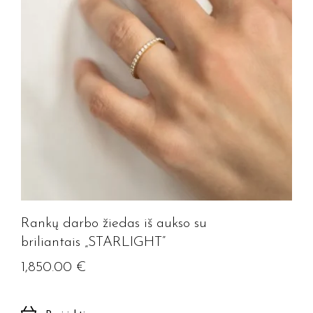
Jūsų el. paštas
Prenumeruoti
Rankų darbo žiedas iš aukso su
briliantais „STARLIGHT”
1,850.00
€