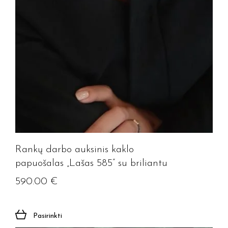
Rankų darbo auksinis kaklo
papuošalas „Lašas 585” su briliantu
590.00
€
Pasirinkti