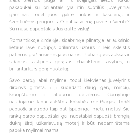
siaus žiemos pūga ar lis svajingas lietus. Kaklo
pakabukai su briliantais yra itin subtilūs juvelyriniai
gaminiai, todėl juos galite rinktis ir kasdieną, ir
šventinėmis progomis. O gal kasdieną paversti švente?
Su mūsų papuošalais Jūs galite viską!
Romantiškoje širdelėje, sidabrinėje pilnatyje ar auksinio
lietaus laše nutūpęs briliantas užburs ir leis skleistis
patiems gražiausiems jausmams. Prabangusis auksas ir
sidabras sustiprins gerąsias charakterio savybes, o
briliantai kurs gerą nuotaiką.
Savo darbą labai mylime, todėl kiekvienas juvelyrinis
dirbinys gimsta, į jį sudedant daug gerų minčių,
kruopštumo ir atidumo detalėms. Gamyboje
naudojame labai aukštos kokybės medžiagas, todėl
papuošalai atrodo taip pat įspūdingai metų metus! Šie
rankų darbo papuošalai gali nuostabiai papuošti brangią
dukrą, širdį užkariavusią moterį ir būti nepamirštama
padėka mylimai mamai.