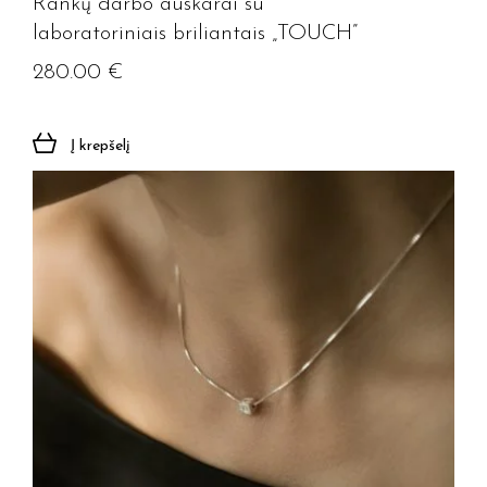
Rankų darbo auskarai su
laboratoriniais briliantais „TOUCH”
280.00
€
Į krepšelį