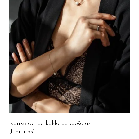
Rankų darbo kaklo papuošalas
„Houlitas”