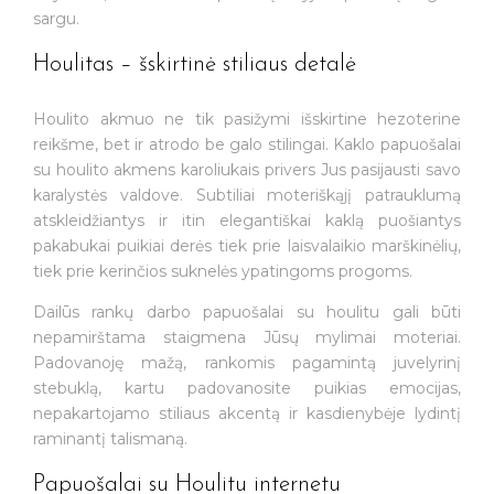
sargu.
Houlitas – šskirtinė stiliaus detalė
Houlito akmuo ne tik pasižymi išskirtine hezoterine
reikšme, bet ir atrodo be galo stilingai. Kaklo papuošalai
su houlito akmens karoliukais privers Jus pasijausti savo
karalystės valdove. Subtiliai moteriškąjį patrauklumą
atskleidžiantys ir itin elegantiškai kaklą puošiantys
pakabukai puikiai derės tiek prie laisvalaikio marškinėlių,
tiek prie kerinčios suknelės ypatingoms progoms.
Dailūs rankų darbo papuošalai su houlitu gali būti
nepamirštama staigmena Jūsų mylimai moteriai.
Padovanoję mažą, rankomis pagamintą juvelyrinį
stebuklą, kartu padovanosite puikias emocijas,
nepakartojamo stiliaus akcentą ir kasdienybėje lydintį
raminantį talismaną.
Papuošalai su Houlitu internetu