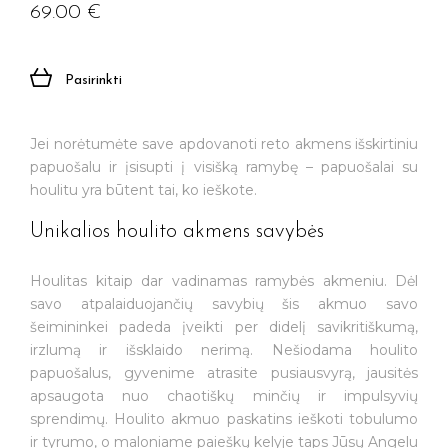
69.00
€
Jūsų el. paštas
Pasirinkti
Prenumeruoti
Jei norėtumėte save apdovanoti reto akmens išskirtiniu
papuošalu ir įsisupti į visišką ramybę – papuošalai su
houlitu yra būtent tai, ko ieškote.
Unikalios houlito akmens savybės
Houlitas kitaip dar vadinamas ramybės akmeniu. Dėl
savo atpalaiduojančių savybių šis akmuo savo
šeimininkei padeda įveikti per didelį savikritiškumą,
irzlumą ir išsklaido nerimą. Nešiodama houlito
papuošalus, gyvenime atrasite pusiausvyrą, jausitės
apsaugota nuo chaotiškų minčių ir impulsyvių
sprendimų. Houlito akmuo paskatins ieškoti tobulumo
ir tyrumo, o maloniame paieškų kelyje taps Jūsų Angelu