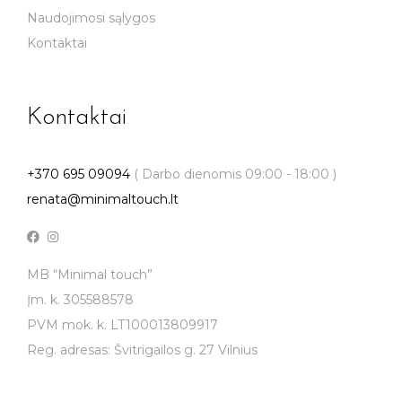
Naudojimosi sąlygos
Kontaktai
Kontaktai
+370 695 09094
( Darbo dienomis 09:00 - 18:00 )
renata@minimaltouch.lt
MB “Minimal touch”
Įm. k. 305588578
PVM mok. k. LT100013809917
Reg. adresas: Švitrigailos g. 27 Vilnius