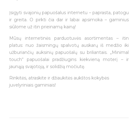
Įsigyti svajonių papuošalus internetu – paprasta, patogu
ir greita. O pirkti čia dar ir labai apsimoka – gaminius
siūlome už itin prieinamą kainą!
Mūsų internetinės parduotuvės asortimentas – itin
platus: nuo žaismingų spalvotų auskarų iš medžio iki
užburiančių auksinių papuošalų su briliantais. „Minimal
touch“ papuošalai pradžiugins kiekvieną moterį – ir
jaunąją svajotoją, ir solidžią močiutę.
Rinkitės, atraskite ir džiaukitės aukštos kokybės
juvelyriniais gaminiais!