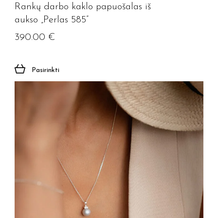
Rankų darbo kaklo papuošalas iš
aukso „Perlas 585”
390.00
€
Pasirinkti