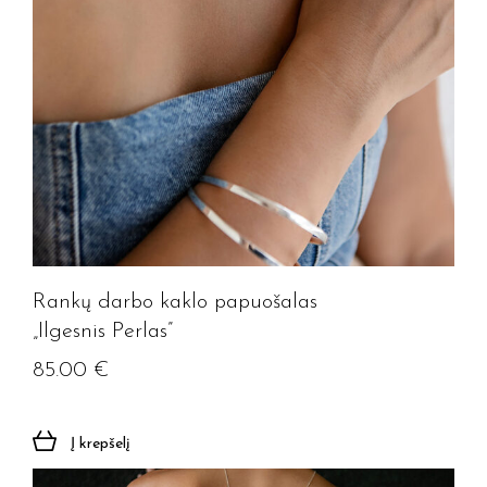
Jūsų el. paštas
Prenumeruoti
Rankų darbo kaklo papuošalas
„Ilgesnis Perlas”
85.00
€
Į krepšelį