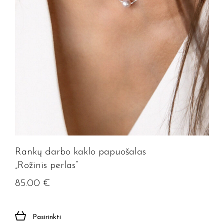
Rankų darbo kaklo papuošalas
„Rožinis perlas”
85.00
€
Pasirinkti