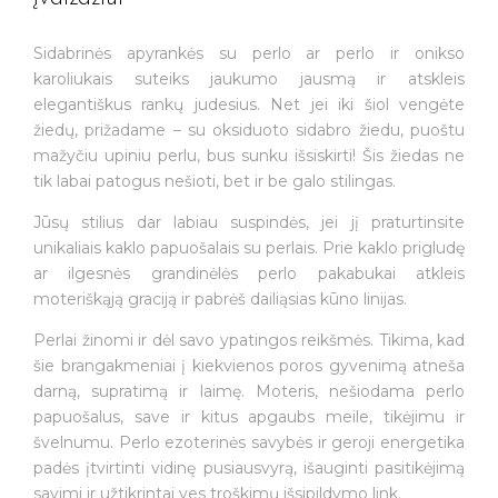
Sidabrinės apyrankės su perlo ar perlo ir onikso
karoliukais suteiks jaukumo jausmą ir atskleis
elegantiškus rankų judesius. Net jei iki šiol vengėte
žiedų, prižadame – su oksiduoto sidabro žiedu, puoštu
mažyčiu upiniu perlu, bus sunku išsiskirti! Šis žiedas ne
tik labai patogus nešioti, bet ir be galo stilingas.
Jūsų stilius dar labiau suspindės, jei jį praturtinsite
unikaliais kaklo papuošalais su perlais. Prie kaklo prigludę
ar ilgesnės grandinėlės perlo pakabukai atkleis
moteriškąją graciją ir pabrėš dailiąsias kūno linijas.
Perlai žinomi ir dėl savo ypatingos reikšmės. Tikima, kad
šie brangakmeniai į kiekvienos poros gyvenimą atneša
darną, supratimą ir laimę. Moteris, nešiodama perlo
papuošalus, save ir kitus apgaubs meile, tikėjimu ir
švelnumu. Perlo ezoterinės savybės ir geroji energetika
padės įtvirtinti vidinę pusiausvyrą, išauginti pasitikėjimą
savimi ir užtikrintai ves troškimų išsipildymo link.