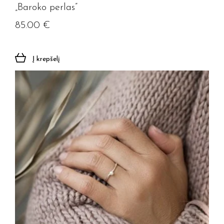
„Baroko perlas”
85.00
€
Į krepšelį