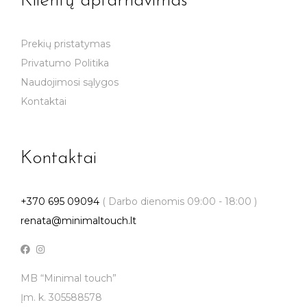
Klientų aptarnavimas
Prekių pristatymas
Privatumo Politika
Naudojimosi sąlygos
Kontaktai
Kontaktai
+370 695 09094
( Darbo dienomis 09:00 - 18:00 )
renata@minimaltouch.lt
MB “Minimal touch”
Įm. k. 305588578