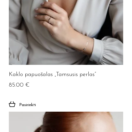
Kaklo papuošalas „Tamsusis perlas”
85.00
€
Pasirinkti