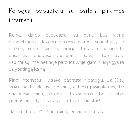
Patogus papuošalų su perlais pirkimas
internetu
Rankų darbo papuošalai su perlu bus viena
nuostabiausių dovanų gimimo dienos, sukaktuvių ar
didžiųjų metų švenčių proga. Tačiau nepamirškite
pasakiškais papuošalais palepinti ir savęs – tuo labiau,
kad mūsų internetinėje parduotuvėje gaminius įsigysite
už ypatingą kainą!
Pirkti internetu – visiškai paprasta ir patogu. Čia Jūsų
laukia ne tik platus juvelyrinių dirbinių pasirinkimas, itin
prieinama kaina, patogus atsiskaitymas, bet ir labai
greitas pristatymas į visus Lietuvos miestus!
„Minimal touch“ – šiuolaikinių Deivių papuošalai.