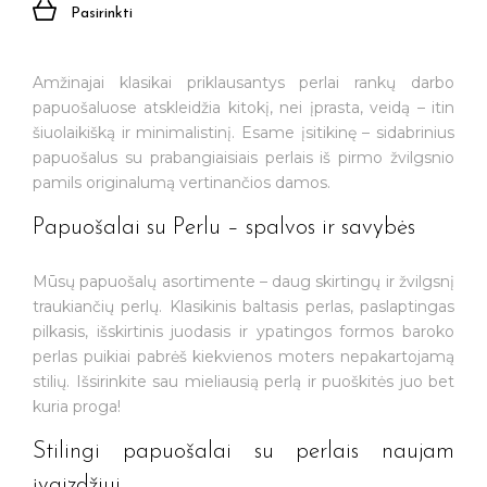
Pasirinkti
Amžinajai klasikai priklausantys perlai rankų darbo
papuošaluose atskleidžia kitokį, nei įprasta, veidą – itin
šiuolaikišką ir minimalistinį. Esame įsitikinę – sidabrinius
papuošalus su prabangiaisiais perlais iš pirmo žvilgsnio
pamils originalumą vertinančios damos.
Papuošalai su Perlu – spalvos ir savybės
Mūsų papuošalų asortimente – daug skirtingų ir žvilgsnį
traukiančių perlų. Klasikinis baltasis perlas, paslaptingas
pilkasis, išskirtinis juodasis ir ypatingos formos baroko
perlas puikiai pabrėš kiekvienos moters nepakartojamą
stilių. Išsirinkite sau mieliausią perlą ir puoškitės juo bet
kuria proga!
Stilingi papuošalai su perlais naujam
įvaizdžiui