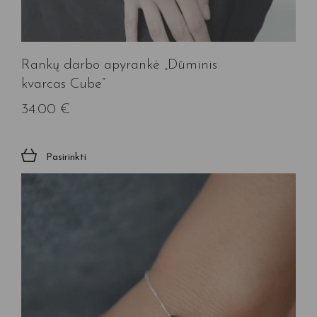
Rankų darbo apyrankė „Dūminis
kvarcas Cube”
34.00
€
Pasirinkti