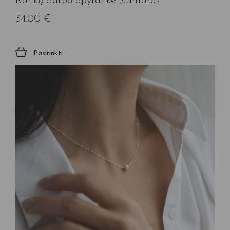
Rankų darbo apyrankė „Gintaras”
34.00
€
Pasirinkti