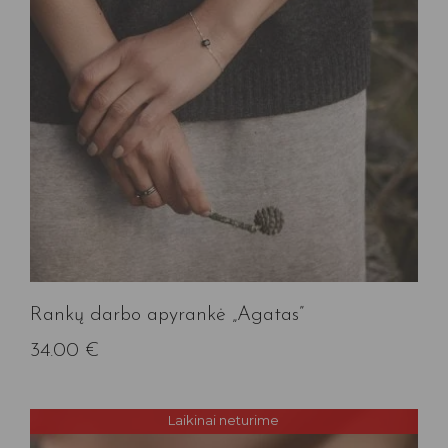
Rankų darbo apyrankė „Agatas”
34.00
€
Laikinai neturime