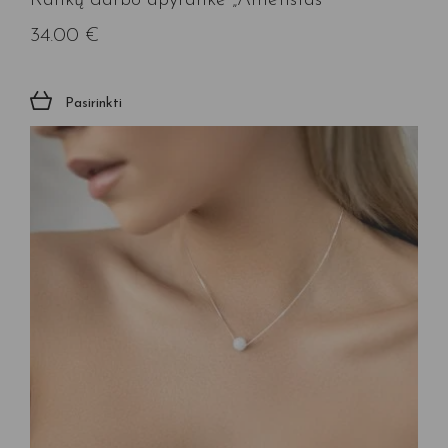
Rankų darbo apyrankė „Ametistas”
34.00
€
Pasirinkti