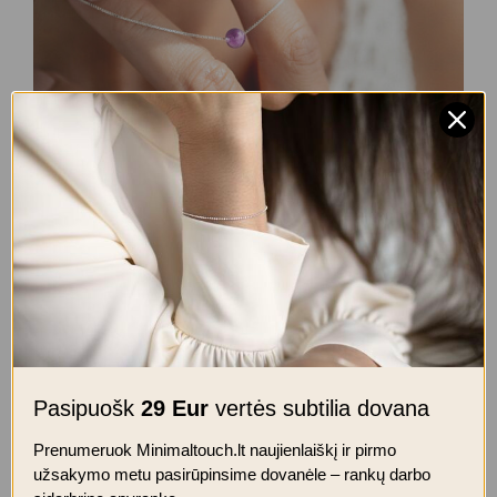
Rankų darbo kaklo papuošalas
„Ametistas” 6 mm
69.00
€
Pasipuošk
29 Eur
vertės subtilia dovana
Jūsų el. paštas
Prenumeruok Minimaltouch.lt naujienlaiškį ir pirmo
Pasirinkti
užsakymo metu pasirūpinsime dovanėle – rankų darbo