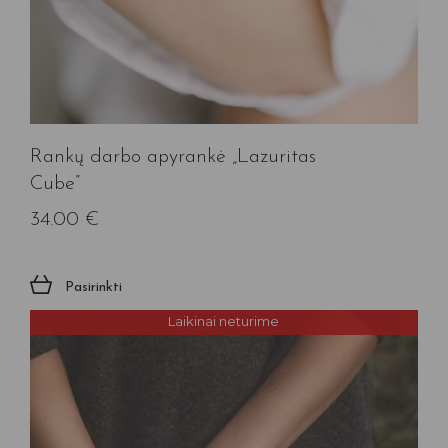
Rankų darbo apyrankė „Lazuritas
Cube”
34.00
€
Pasirinkti
Laikinai neturime