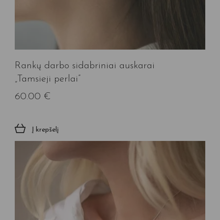
Rankų darbo sidabriniai auskarai
„Tamsieji perlai”
60.00
€
Į krepšelį