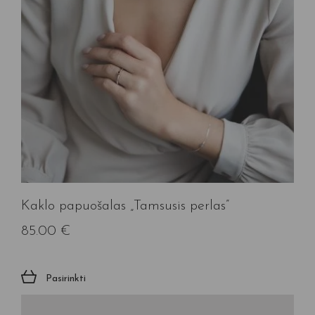
Kaklo papuošalas „Tamsusis perlas”
85.00
€
Pasirinkti