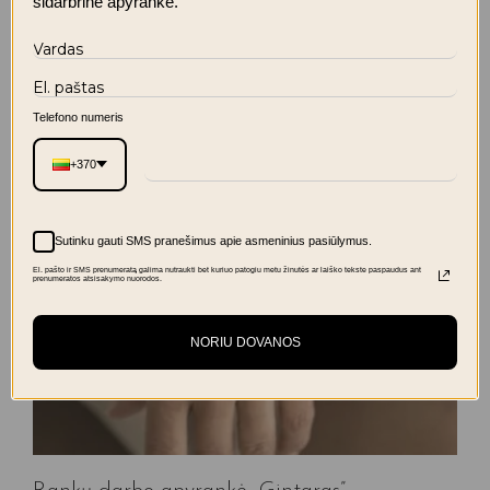
sidarbrine apyranke.
Prenumeruoti
Telefono numeris
+370
Sutinku gauti SMS pranešimus apie asmeninius pasiūlymus.
El. pašto ir SMS prenumeratą galima nutraukti bet kuriuo patogiu metu žinutės ar laiško tekste paspaudus ant
prenumeratos atsisakymo nuorodos.
NORIU DOVANOS