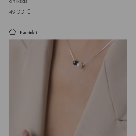
oniksas”
49.00
€
Pasirinkti