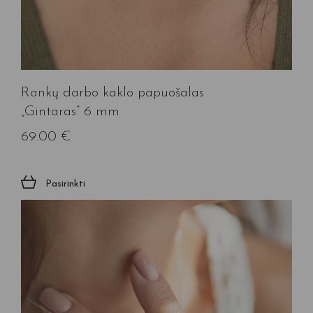
Rankų darbo kaklo papuošalas
„Gintaras” 6 mm
69.00
€
Pasirinkti