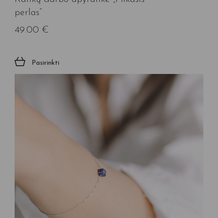
perlas”
49.00
€
Pasirinkti