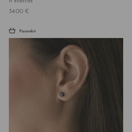
ir kvarcas”
34.00
€
Pasirinkti