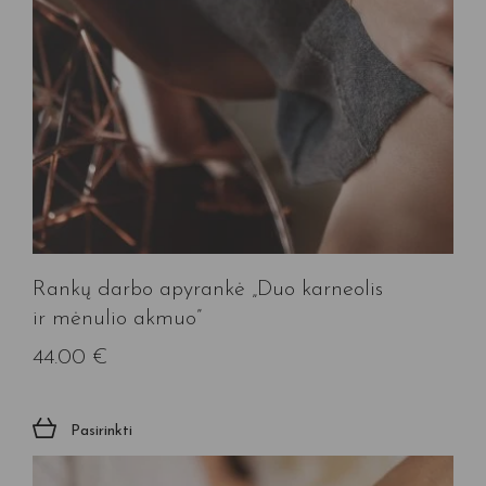
Rankų darbo apyrankė „Duo karneolis
ir mėnulio akmuo”
44.00
€
Pasirinkti