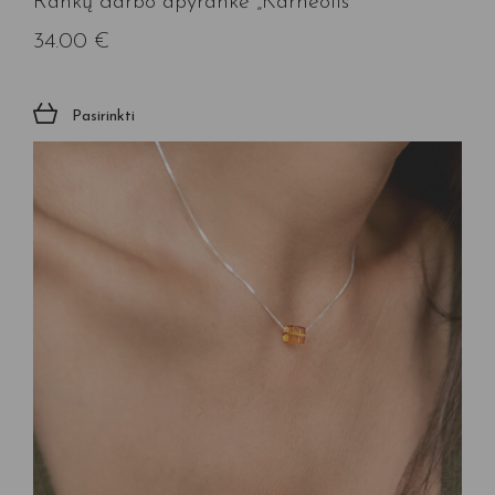
Rankų darbo apyrankė „Karneolis”
34.00
€
Pasirinkti