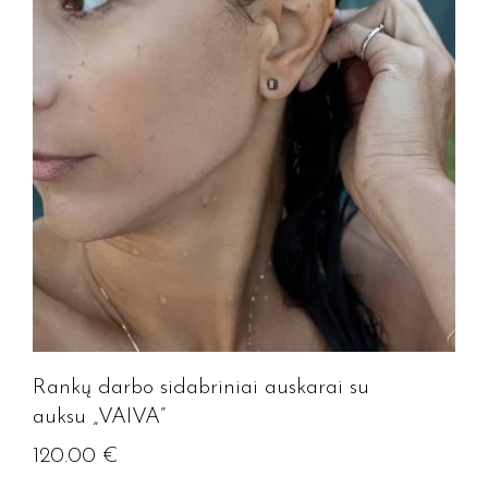
Rankų darbo sidabriniai auskarai su
auksu „VAIVA”
120.00
€