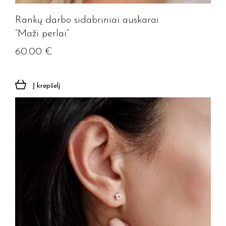
Rankų darbo sidabriniai auskarai
“Maži perlai”
60.00
€
Į krepšelį
Jūsų el. paštas
Prenumeruoti