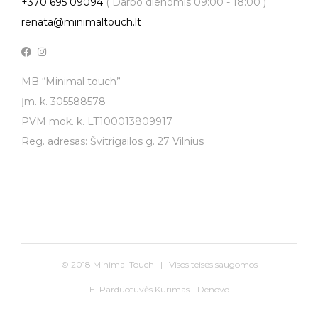
+370 695 09094
( Darbo dienomis 09:00 - 18:00 )
renata@minimaltouch.lt
MB “Minimal touch”
Įm. k. 305588578
PVM mok. k. LT100013809917
Reg. adresas: Švitrigailos g. 27 Vilnius
© 2018 Minimal Touch | Visos teisės saugomos
E. Parduotuvės Kūrimas - Denovo