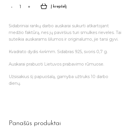
Į krepšelį
produkto
kiekis:
Rankų
Sidabriniai rankų darbo auskarai sukurti atkartojant
darbo
medžio faktūrą, nes jų paviršius turi smulkes rieveles. Tai
auskarai
suteikia auskarams šilumos ir originalumo, jie tarsi gyvi.
iš
sidabro
Kvadrato dydis 4x4mm. Sidabras 925, svoris 0,7 g.
"FOREST"
Auskarai prabuoti Lietuvos prabavimo rūmuose.
Užsisakius šį papuošalą, gamyba užtruks 10 darbo
dienų.
Panašūs produktai