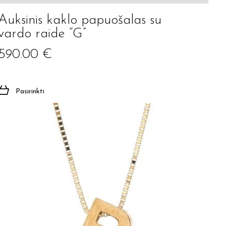
Auksinis kaklo papuošalas su
vardo raide “G”
590.00
€
Pasirinkti