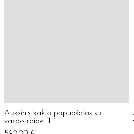
Auksinis kaklo papuošalas su
vardo raide “L”
590.00
€