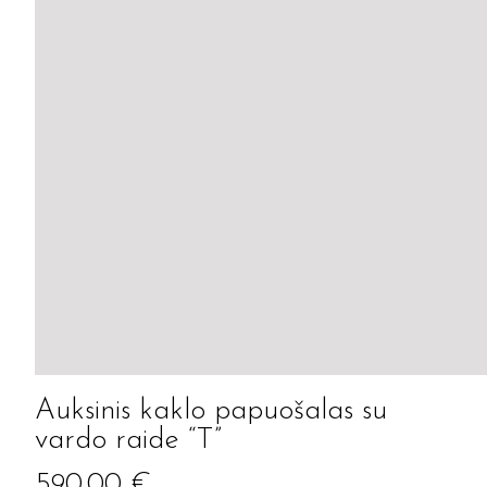
Auksinis kaklo papuošalas su
vardo raide “T”
590.00
€