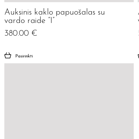
Auksinis kaklo papuošalas su
Prenumeruoti
vardo raide “I”
380.00
€
Pasirinkti