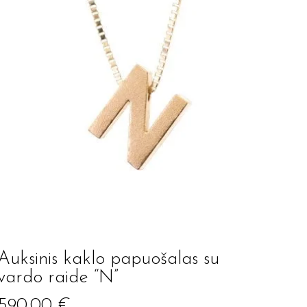
Auksinis kaklo papuošalas su
vardo raide “N”
590.00
€