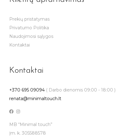
Prekių pristatymas
Privatumo Politika
Naudojimosi sąlygos
Kontaktai
Kontaktai
+370 695 09094
( Darbo dienomis 09:00 - 18:00 )
renata@minimaltouch.lt
MB “Minimal touch”
Įm. k. 305588578