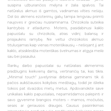
susipina užburiančios mėlyna ir žalia spalvos. Tai
natūralus akmuo iš gamtos, vadinamas vilties nešėju.
Dėl šio akmens ezoterinių galių tampa lengviau priimti
naujoves ir greičiau nusiraminama. Chrizokola suteikia
kantrybės ir atlaidumo. Moteris, pasidabinusi kaklo
papuošalu su chrizokola, atras vidinį balansą ir
prisijaukins ramybę. Ne veltui chrizokolos akmuo
tituluojamas kaip vienas moteriškiausių – nešiojant jį ant
kaklo, atsiskleidžia moteriškas švelnumas ir atgyja meilė
sau bei pasauliui.
Rankų darbo papuošalai su natūraliais akmenimis
pradžiugins kiekvieną damą, vertinančią tai, kas tikra.
„Minimal touch“ juvelyriniai dirbiniai gaminami tik iš
Jūsų el. paštas
pačios aukščiausios kokybės medžiagų, todėl jie išlieka
tokios pat išvaizdos metų metus. Apdovanokite save
unikaliais kaklo papuošalais, nepamiršdamos palepinti ir
savo gyvenime brangios moters – mamos, močiutės,
Prenumeruoti
sesės ar geriausios draugės. Gausus pasirinkimas