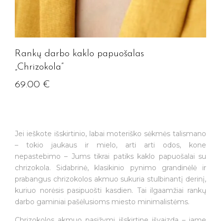
Rankų darbo kaklo papuošalas
„Chrizokola”
69.00
€
Jei ieškote išskirtinio, labai moteriško sėkmės talismano
– tokio jaukaus ir mielo, arti arti odos, kone
nepastebimo – Jums tikrai patiks kaklo papuošalai su
chrizokola. Sidabrinė, klasikinio pynimo grandinėlė ir
prabangus chrizokolos akmuo sukuria stulbinantį derinį,
kuriuo norėsis pasipuošti kasdien. Tai ilgaamžiai rankų
darbo gaminiai pašėlusioms miesto minimalistėms.
Chrizokolos akmuo pasižymi išskirtine išvaizda – jame