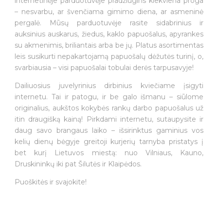
internetinėje parduotuvėje pradžiugins kiekviena proga
– nesvarbu, ar švenčiama gimimo diena, ar asmeninė
pergalė. Mūsų parduotuvėje rasite sidabrinius ir
auksinius auskarus, žiedus, kaklo papuošalus, apyrankes
su akmenimis, briliantais arba be jų. Platus asortimentas
leis susikurti nepakartojamą papuošalų dėžutės turinį, o,
svarbiausia – visi papuošalai tobulai derės tarpusavyje!
Dailiuosius juvelyrinius dirbinius kviečiame įsigyti
internetu. Tai ir patogu, ir be galo išmanu – siūlome
originalius, aukštos kokybės rankų darbo papuošalus už
itin draugišką kainą! Pirkdami internetu, sutaupysite ir
daug savo brangaus laiko – išsirinktus gaminius vos
kelių dienų bėgyje greitoji kurjerių tarnyba pristatys į
bet kurį Lietuvos miestą: nuo Vilniaus, Kauno,
Druskininkų iki pat Šilutės ir Klaipėdos.
Puoškitės ir svajokite!