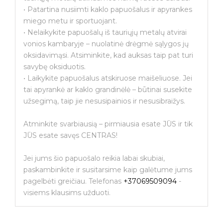
• Patartina nusiimti kaklo papuošalus ir apyrankes
miego metu ir sportuojant.
• Nelaikykite papuošalų iš tauriųjų metalų atvirai
vonios kambaryje – nuolatinė drėgmė sąlygos jų
oksidavimąsi. Atsiminkite, kad auksas taip pat turi
savybę oksiduotis.
• Laikykite papuošalus atskiruose maišeliuose. Jei
tai apyrankė ar kaklo grandinėlė – būtinai susekite
užsegimą, taip jie nesusipainios ir nesusibraižys.
Atminkite svarbiausią – pirmiausia esate JŪS ir tik
JŪS esate savęs CENTRAS!
Jei jums šio papuošalo reikia labai skubiai,
paskambinkite ir susitarsime kaip galėtume jums
pagelbėti greičiau. Telefonas
+37069509094
-
visiems klausims užduoti.