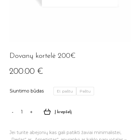
Dovanų kortelė 200€
200.00
€
Siuntimo būdas
El. paštu
Paštu
Į krepšelį
produkto
kiekis:
Dovanų
Jei turite abejonių kas gali patikti žaviai minimalistei,
kortelė
„Perlas“ ar „Ametistas“, apyrankė ar kaklo papuošalas –