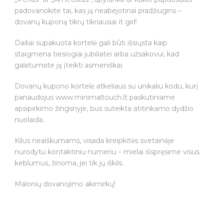
200€
padovanokite tai, kas ją neabejotinai pradžiugins –
dovanų kuponą tikrų tikriausiai it girl!
Dailiai supakuota kortelė gali būti išsiųsta kaip
staigmena tiesiogiai jubiliatei arba užsakovui, kad
galėtumėte ją įteikti asmeniškai.
Dovanų kupono kortelė atkeliaus su unikaliu kodu, kurį
panaudojus www.minimaltouch.lt paskutiniame
apsipirkimo žingsnyje, bus suteikta atitinkamo dydžio
nuolaida.
Kilus neaiškumams, visada kreipkitės svetainėje
nurodytu kontaktiniu numeriu – mielai išspręsime visus
keblumus, žinoma, jei tik jų iškils.
Malonių dovanojimo akimirkų!