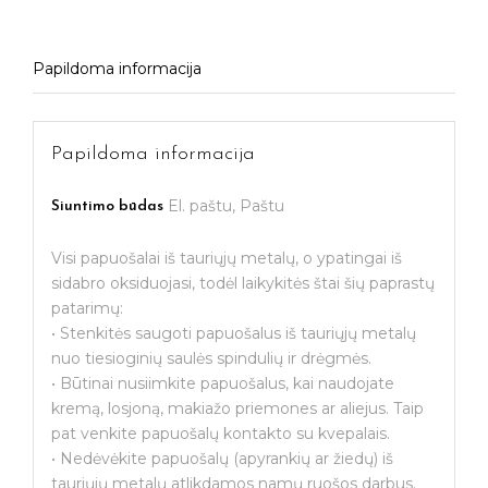
Papildoma informacija
Papildoma informacija
El. paštu, Paštu
Siuntimo būdas
Visi papuošalai iš tauriųjų metalų, o ypatingai iš
sidabro oksiduojasi, todėl laikykitės štai šių paprastų
patarimų:
• Stenkitės saugoti papuošalus iš tauriųjų metalų
nuo tiesioginių saulės spindulių ir drėgmės.
• Būtinai nusiimkite papuošalus, kai naudojate
kremą, losjoną, makiažo priemones ar aliejus. Taip
pat venkite papuošalų kontakto su kvepalais.
• Nedėvėkite papuošalų (apyrankių ar žiedų) iš
tauriųjų metalų atlikdamos namų ruošos darbus.