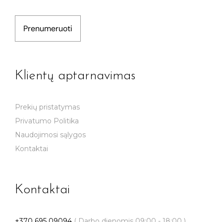
Prenumeruoti
Klientų aptarnavimas
Prekių pristatymas
Privatumo Politika
Naudojimosi sąlygos
Kontaktai
Kontaktai
+370 695 09094
( Darbo dienomis 09:00 - 18:00 )