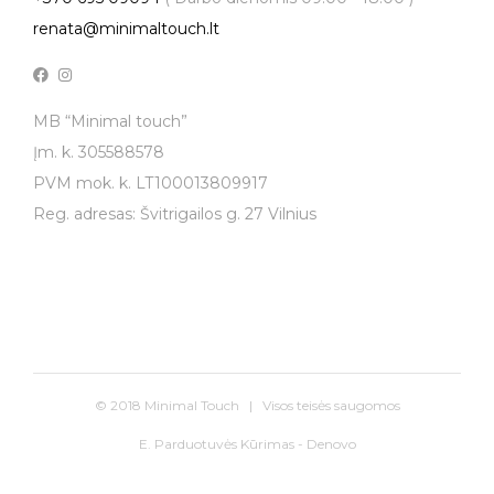
renata@minimaltouch.lt
MB “Minimal touch”
Įm. k. 305588578
PVM mok. k. LT100013809917
Reg. adresas: Švitrigailos g. 27 Vilnius
© 2018 Minimal Touch | Visos teisės saugomos
E. Parduotuvės Kūrimas - Denovo