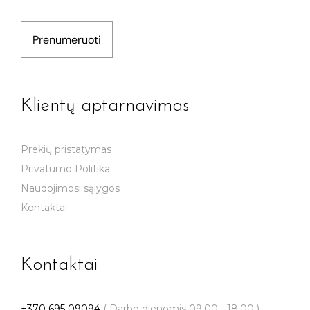
Prenumeruoti
Klientų aptarnavimas
Prekių pristatymas
Privatumo Politika
Naudojimosi sąlygos
Kontaktai
Kontaktai
+370 695 09094
( Darbo dienomis 09:00 - 18:00 )