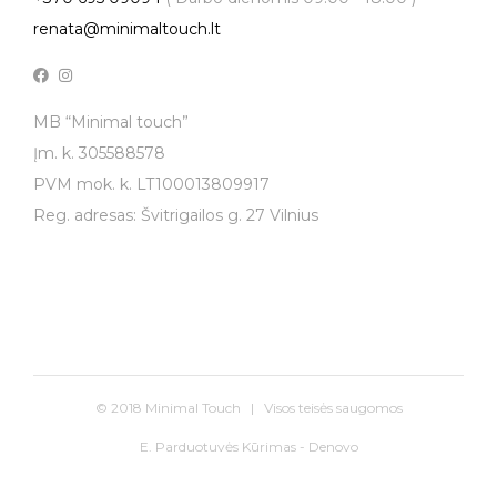
renata@minimaltouch.lt
MB “Minimal touch”
Įm. k. 305588578
PVM mok. k. LT100013809917
Reg. adresas: Švitrigailos g. 27 Vilnius
© 2018 Minimal Touch | Visos teisės saugomos
E. Parduotuvės Kūrimas - Denovo