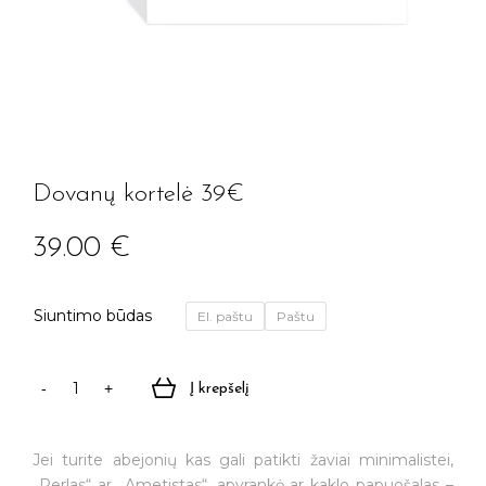
Dovanų kortelė 39€
39.00
€
Siuntimo būdas
El. paštu
Paštu
Į krepšelį
produkto
kiekis:
Dovanų
Jei turite abejonių kas gali patikti žaviai minimalistei,
kortelė
„Perlas“ ar „Ametistas“, apyrankė ar kaklo papuošalas –