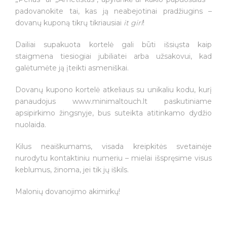
39€
padovanokite tai, kas ją neabejotinai pradžiugins –
dovanų kuponą tikrų tikriausiai
it girl
!
Dailiai supakuota kortelė gali būti išsiųsta kaip
staigmena tiesiogiai jubiliatei arba užsakovui, kad
galėtumėte ją įteikti asmeniškai.
Dovanų kupono kortelė atkeliaus su unikaliu kodu, kurį
panaudojus www.minimaltouch.lt paskutiniame
apsipirkimo žingsnyje, bus suteikta atitinkamo dydžio
nuolaida.
Kilus neaiškumams, visada kreipkitės svetainėje
nurodytu kontaktiniu numeriu – mielai išspręsime visus
keblumus, žinoma, jei tik jų iškils.
Malonių dovanojimo akimirkų!