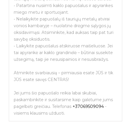
• Patartina nusiimti kaklo papuošalus ir apyrankes
miego metu ir sportuojant.
• Nelaikykite papuošalų iš tauriųjų metalų atvirai
vonios kambaryje – nuolatinė drėgmė sąlygos jų
oksidavimąsi. Atsiminkite, kad auksas taip pat turi
savybę oksiduotis.
• Laikykite papuošalus atskiruose maišeliuose. Jei
tai apyrankė ar kaklo grandinėlė – būtinai susekite
užsegimą, taip jie nesusipainios ir nesusibraižys.
Atminkite svarbiausią – pirmiausia esate JŪS ir tik
JŪS esate savęs CENTRAS!
Jei jums šio papuošalo reikia labai skubiai,
paskambinkite ir susitarsime kaip galėtume jums
pagelbėti greičiau. Telefonas
+37069509094
-
visiems klausims užduoti.