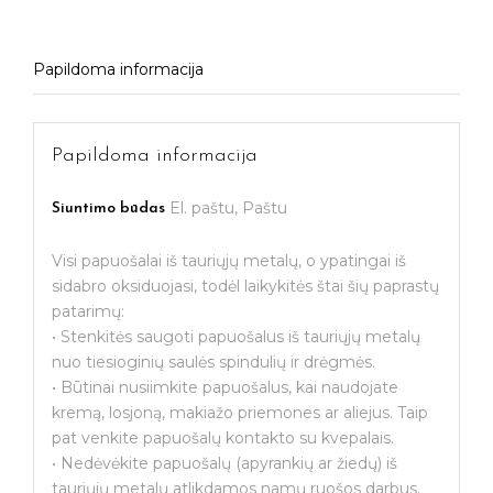
Papildoma informacija
Papildoma informacija
El. paštu, Paštu
Siuntimo būdas
Visi papuošalai iš tauriųjų metalų, o ypatingai iš
sidabro oksiduojasi, todėl laikykitės štai šių paprastų
patarimų:
• Stenkitės saugoti papuošalus iš tauriųjų metalų
nuo tiesioginių saulės spindulių ir drėgmės.
• Būtinai nusiimkite papuošalus, kai naudojate
kremą, losjoną, makiažo priemones ar aliejus. Taip
pat venkite papuošalų kontakto su kvepalais.
• Nedėvėkite papuošalų (apyrankių ar žiedų) iš
tauriųjų metalų atlikdamos namų ruošos darbus.