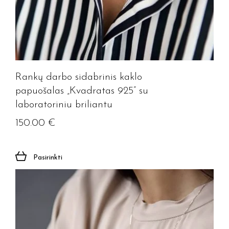
Rankų darbo sidabrinis kaklo
papuošalas „Kvadratas 925” su
laboratoriniu briliantu
150.00
€
Jūsų el. paštas
Pasirinkti
Prenumeruoti