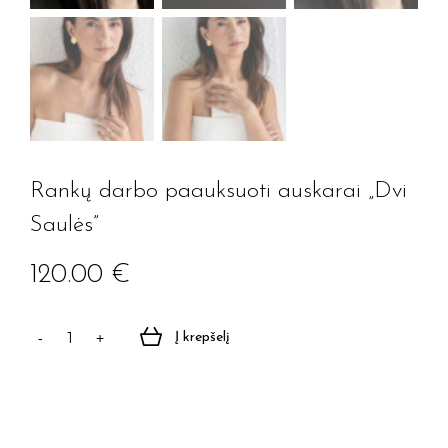
Rankų darbo paauksuoti auskarai „Dvi
Saulės”
120.00
€
Į krepšelį
produkto
kiekis:
Rankų
darbo
paauksuoti