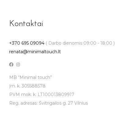
Kontaktai
+370 695 09094
( Darbo dienomis 09:00 - 18:00 )
renata@minimaltouch.lt
MB “Minimal touch”
Įm. k. 305588578
PVM mok. k. LT100013809917
Reg. adresas: Švitrigailos g. 27 Vilnius