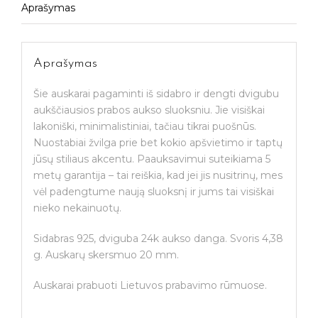
Aprašymas
auskarai
"Dvi
Saulės"
Aprašymas
Šie auskarai pagaminti iš sidabro ir dengti dvigubu
aukščiausios prabos aukso sluoksniu. Jie visiškai
lakoniški, minimalistiniai, tačiau tikrai puošnūs.
Nuostabiai žvilga prie bet kokio apšvietimo ir taptų
jūsų stiliaus akcentu. Paauksavimui suteikiama 5
metų garantija – tai reiškia, kad jei jis nusitrinų, mes
vėl padengtume naują sluoksnį ir jums tai visiškai
nieko nekainuotų.
Sidabras 925, dviguba 24k aukso danga. Svoris 4,38
g. Auskarų skersmuo 20 mm.
Auskarai prabuoti Lietuvos prabavimo rūmuose.