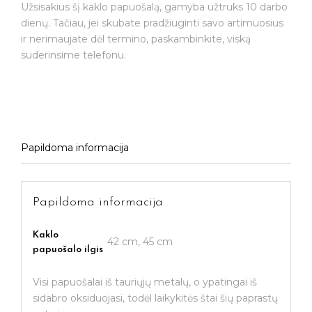
Užsisakius šį kaklo papuošalą, gamyba užtruks 10 darbo
dienų. Tačiau, jei skubate pradžiuginti savo artimuosius
ir nerimaujate dėl termino, paskambinkite, viską
suderinsime telefonu.
Papildoma informacija
Papildoma informacija
Kaklo
42 cm, 45 cm
papuošalo ilgis
Visi papuošalai iš tauriųjų metalų, o ypatingai iš
sidabro oksiduojasi, todėl laikykitės štai šių paprastų