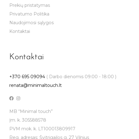
Prekių pristatymas
Privatumo Politika
Naudojimosi sąlygos
Kontaktai
Kontaktai
+370 695 09094
( Darbo dienomis 09:00 - 18:00 )
renata@minimaltouch.lt
MB “Minimal touch”
Įm. k. 305588578
PVM mok. k. LT100013809917
Reg. adresas: Švitrigailos g. 27 Vilnius