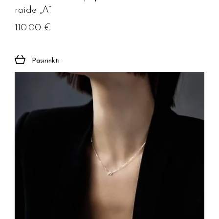
raide „A”
110.00
€
Pasirinkti