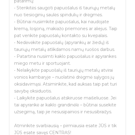
patarimų:
• Stenkitės saugoti papuošalus iš tauriųjų metalų
nuo tiesioginių saulės spindulių ir drėgmės.
• Būtinai nusiimkite papuošalus, kai naudojate
kremą, losjoną, makiažo priemones ar aliejus. Taip
pat venkite papuošalų kontakto su kvepalais.
• Nedėvėkite papuošalų (apyrankių ar žiedų) iš
tauriųjų metalų atlikdamos namų ruošos darbus.
• Patartina nusiimti kaklo papuošalus ir apyrankes
miego metu ir sportuojant.
• Nelaikykite papuošalų iš tauriųjų metalų atvirai
vonios kambaryje – nuolatinė drėgmė sąlygos jų
oksidavimąsi. Atsiminkite, kad auksas taip pat turi
savybę oksiduotis.
• Laikykite papuošalus atskiruose maišeliuose. Jei
tai apyrankė ar kaklo grandinėlė – būtinai susekite
užsegimą, taip jie nesusipainios ir nesusibraižys.
Atminkite svarbiausią – pirmiausia esate JŪS ir tik
JŪS esate savęs CENTRAS!