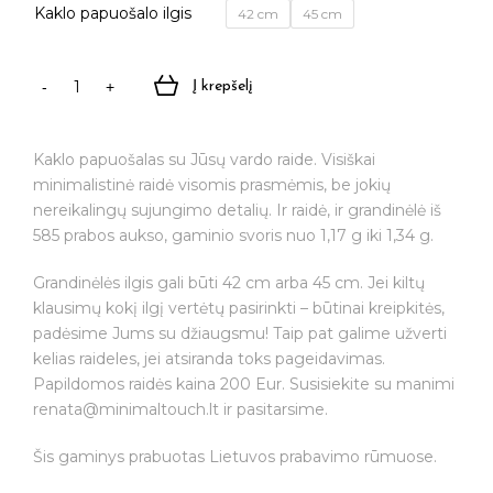
Kaklo papuošalo ilgis
42 cm
45 cm
Į krepšelį
produkto
kiekis:
Auksinis
Kaklo papuošalas su Jūsų vardo raide. Visiškai
kaklo
minimalistinė raidė visomis prasmėmis, be jokių
papuošalas
nereikalingų sujungimo detalių. Ir raidė, ir grandinėlė iš
su
585 prabos aukso, gaminio svoris nuo 1,17 g iki 1,34 g.
vardo
raide
Grandinėlės ilgis gali būti 42 cm arba 45 cm. Jei kiltų
“R”
klausimų kokį ilgį vertėtų pasirinkti – būtinai kreipkitės,
padėsime Jums su džiaugsmu! Taip pat galime užverti
kelias raideles, jei atsiranda toks pageidavimas.
Papildomos raidės kaina 200 Eur. Susisiekite su manimi
renata@minimaltouch.lt
ir pasitarsime.
Šis gaminys prabuotas Lietuvos prabavimo rūmuose.