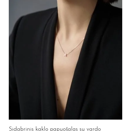
Sidabrinis kaklo papuošalas su vardo