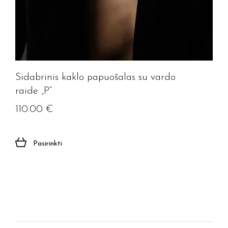
Sidabrinis kaklo papuošalas su vardo
raide „P”
110.00
€
Pasirinkti