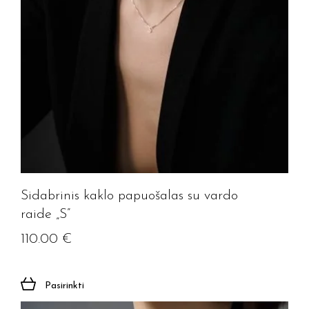
Jūsų el. paštas
Prenumeruoti
Sidabrinis kaklo papuošalas su vardo
raide „S”
110.00
€
Pasirinkti