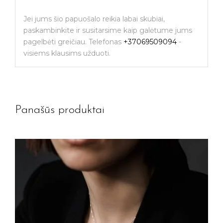
Jei jums šio papuošalo reikia labai skubiai,
paskambinkite ir susitarsime kaip galėtume jums
pagelbėti greičiau. Telefonas
+37069509094
-
visiems klausims užduoti.
Panašūs produktai