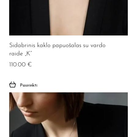
Sidabrinis kaklo papuošalas su vardo
raide „K”
110.00
€
Pasirinkti