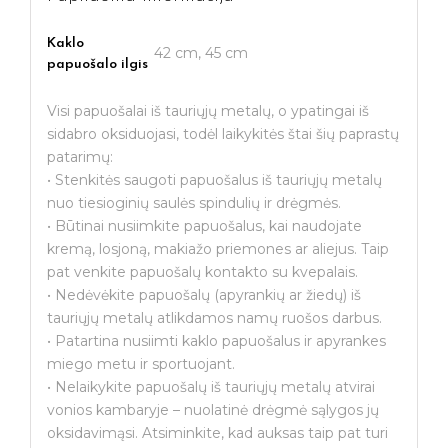
Kaklo
42 cm, 45 cm
papuošalo ilgis
Visi papuošalai iš tauriųjų metalų, o ypatingai iš
sidabro oksiduojasi, todėl laikykitės štai šių paprastų
patarimų:
• Stenkitės saugoti papuošalus iš tauriųjų metalų
nuo tiesioginių saulės spindulių ir drėgmės.
• Būtinai nusiimkite papuošalus, kai naudojate
kremą, losjoną, makiažo priemones ar aliejus. Taip
pat venkite papuošalų kontakto su kvepalais.
• Nedėvėkite papuošalų (apyrankių ar žiedų) iš
tauriųjų metalų atlikdamos namų ruošos darbus.
• Patartina nusiimti kaklo papuošalus ir apyrankes
miego metu ir sportuojant.
• Nelaikykite papuošalų iš tauriųjų metalų atvirai
vonios kambaryje – nuolatinė drėgmė sąlygos jų
oksidavimąsi. Atsiminkite, kad auksas taip pat turi