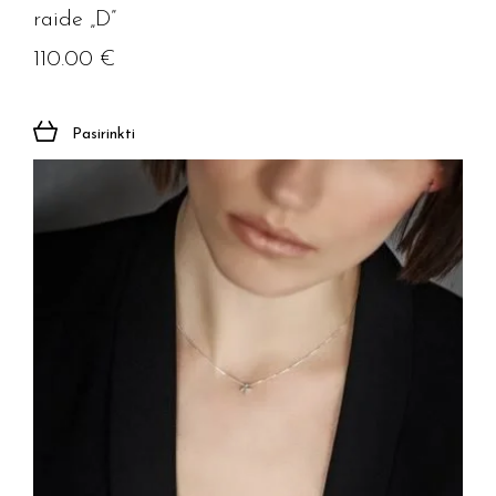
raide „D”
110.00
€
Pasirinkti