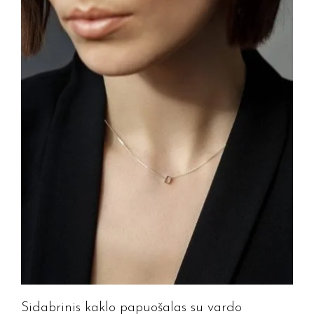
Jūsų el. paštas
Prenumeruoti
Sidabrinis kaklo papuošalas su vardo