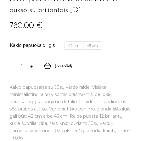
aukso su briliantais „O”
780.00
€
Kaklo papuošalo ilgis
42 cm
45 cm
Į krepšelį
produkto
kiekis:
Kaklo
Kaklo papuošalas su Jūsų vardo raide. Visiškai
papuošalas
minimalistinė raidė visomis prasmėmis, be jokių
su
nereikalingų sujungimo detalių. Ir raidė, ir grandinėlė iš
vardo
585 prabos aukso. Venecietiško pynimo grandinėlės ilgis
raide
gali būti 42 cm arba 45 cm. Raidė puošta 12 briliantų,
iš
kurie subtiliai žiba, tarsi šnibždėdami Jūsų vardą,
aukso
gaminio svoris nuo 1,02 g iki 1,42 g, bendra karatų masė
su
– 0,06.