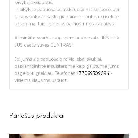
savybę oksiduotis.
• Laikykite papuošalus atskiruose maišeliuose. Jei
tai apyrankė ar kaklo grandinėlė – būtinai susekite
užsegimą, taip jie nesusipainios ir nesusibraižys.
Atminkite svarbiausią – pirmiausia esate JŪS ir tik
JŪS esate savęs CENTRAS!
Jei jums šio papuošalo reikia labai skubiai,
paskambinkite ir susitarsime kaip galėtume jums
pagelbėti greičiau. Telefonas
+37069509094
-
visiems klausims užduoti.
Panašūs produktai