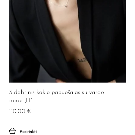
Sidabrinis kaklo papuošalas su vardo
raide „H”
110.00
€
Pasirinkti