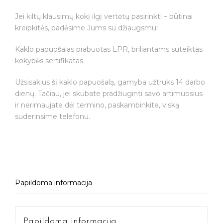
briliantais
"O"
Jei kiltų klausimų kokį ilgį vertėtų pasirinkti – būtinai
kreipkitės, padėsime Jums su džiaugsmu!
Kaklo papuošalas prabuotas LPR, briliantams suteiktas
kokybės sertifikatas.
Užsisakius šį kaklo papuošalą, gamyba užtruks 14 darbo
dienų. Tačiau, jei skubate pradžiuginti savo artimuosius
ir nerimaujate dėl termino, paskambinkite, viską
suderinsime telefonu.
Papildoma informacija
Papildoma informacija