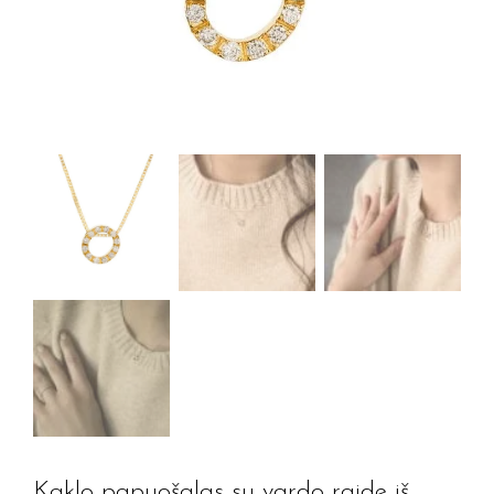
Kaklo papuošalas su vardo raide iš