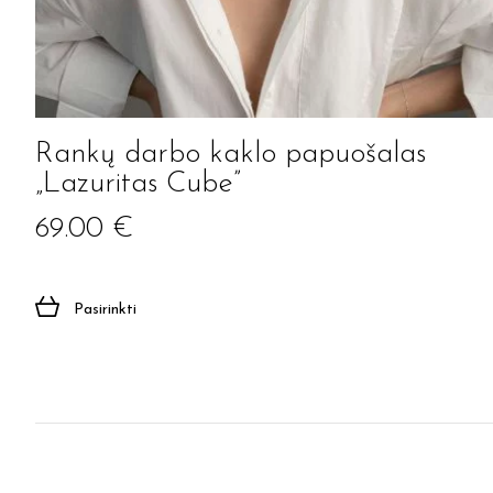
Rankų darbo kaklo papuošalas
„Lazuritas Cube”
69.00
€
Pasirinkti