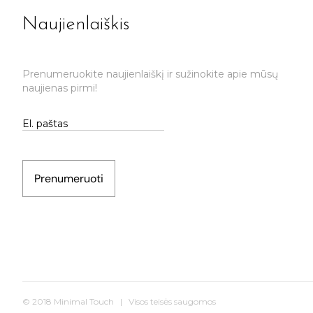
Naujienlaiškis
Prenumeruokite naujienlaiškį ir sužinokite apie mūsų
naujienas pirmi!
Prenumeruoti
© 2018 Minimal Touch | Visos teisės saugomos