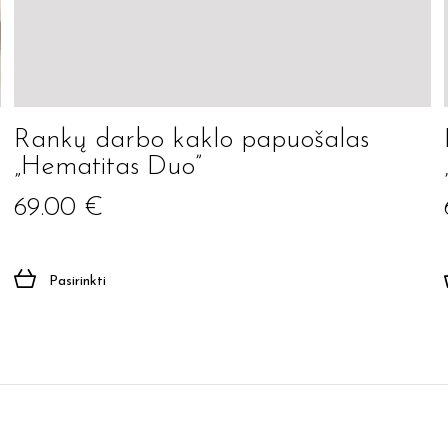
Rankų darbo kaklo papuošalas
„Hematitas Duo”
69.00
€
Pasirinkti