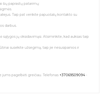
tai šių paprastų patarimų:
drėgmės.
aliejus. Taip pat venkite papuošalų kontakto su
os darbus.
ė sąlygos jų oksidavimąsi. Atsiminkite, kad auksas taip
tinai susekite užsegimą, taip jie nesusipainios ir
me jums pagelbėti greičiau. Telefonas
+37069509094
-