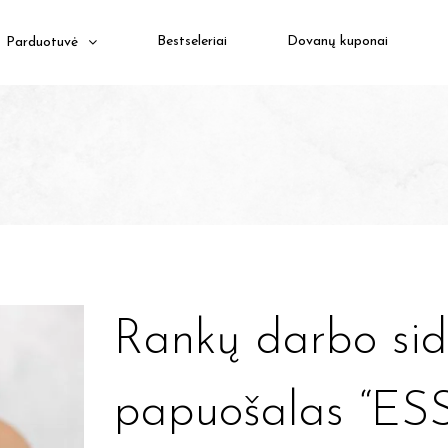
Bestseleriai
Dovanų kuponai
Parduotuvė
Rankų darbo sid
papuošalas “E