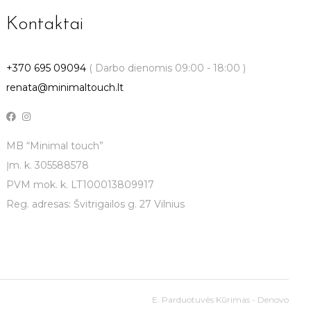
Kontaktai
+370 695 09094
( Darbo dienomis 09:00 - 18:00 )
renata@minimaltouch.lt
MB “Minimal touch”
Įm. k. 305588578
PVM mok. k. LT100013809917
Reg. adresas: Švitrigailos g. 27 Vilnius
E. Parduotuvės Kūrimas - Denovo