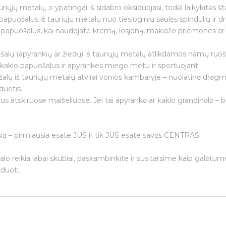
auriųjų metalų, o ypatingai iš sidabro oksiduojasi, todėl laikykitės š
papuošalus iš tauriųjų metalų nuo tiesioginių saulės spindulių ir 
e papuošalus, kai naudojate kremą, losjoną, makiažo priemones ar 
alų (apyrankių ar žiedų) iš tauriųjų metalų atlikdamos namų ruoš
i kaklo papuošalus ir apyrankes miego metu ir sportuojant.
šalų iš tauriųjų metalų atvirai vonios kambaryje – nuolatinė drėgm
duotis.
Jūsų el. paštas
us atskiruose maišeliuose. Jei tai apyrankė ar kaklo grandinėlė – bū
ią – pirmiausia esate JŪS ir tik JŪS esate savęs CENTRAS!
Prenumeruoti
alo reikia labai skubiai, paskambinkite ir susitarsime kaip galėtu
duoti.