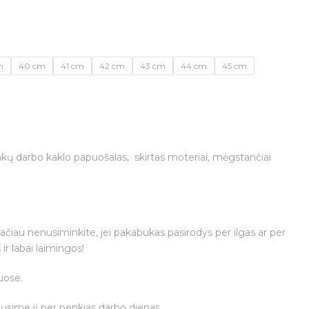
m
40 cm
41 cm
42 cm
43 cm
44 cm
45 cm
rankų darbo kaklo papuošalas, skirtas moteriai, mėgstančiai
tačiau nenusiminkite, jei pakabukas pasirodys per ilgas ar per
r labai laimingos!
uose.
iųsime jį per penkias darbo dienas.