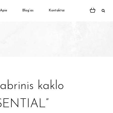
Apie
Blog’as
Kontaktai
abrinis kaklo
SSENTIAL”