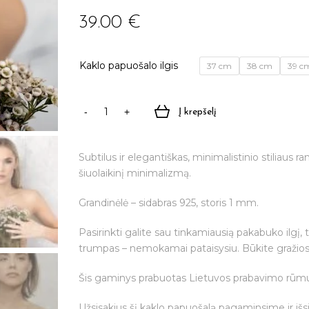
39.00
€
Kaklo papuošalo ilgis
37 cm
38 cm
39 c
Į krepšelį
produkto
kiekis:
Rankų
Subtilus ir elegantiškas, minimalistinio stiliaus 
darbo
šiuolaikinį minimalizmą.
sidabrinis
kaklo
Grandinėlė – sidabras 925, storis 1 mm.
papuošalas
“ESSENTIAL”
Pasirinkti galite sau tinkamiausią pakabuko ilgį, 
trumpas – nemokamai pataisysiu. Būkite gražios i
Šis gaminys prabuotas Lietuvos prabavimo rūm
Užsisakius šį kaklo papuošalą pagaminsime ir išs