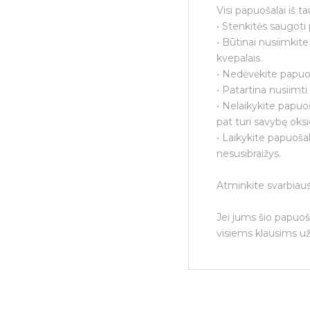
Visi papuošalai iš t
• Stenkitės saugoti 
• Būtinai nusiimkit
kvepalais.
• Nedėvėkite papuoš
• Patartina nusiimt
• Nelaikykite papuo
pat turi savybę oksi
• Laikykite papuošal
nesusibraižys.
Atminkite svarbiaus
Jei jums šio papuoš
visiems klausims už