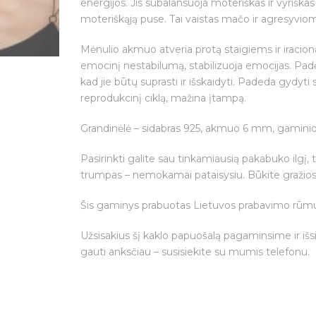
energijos. Jis subalansuoja moteriškas ir vyriška
moteriškąją puse. Tai vaistas mačo ir agresyvi
Mėnulio akmuo atveria protą staigiems ir iraci
emocinį nestabilumą, stabilizuoja emocijas. Pad
kad jie būtų suprasti ir išskaidyti. Padeda gydyti
reprodukcinį ciklą, mažina įtampą.
Grandinėlė – sidabras 925, akmuo 6 mm, gaminio sv
Pasirinkti galite sau tinkamiausią pakabuko ilgį, 
trumpas – nemokamai pataisysiu. Būkite gražios i
Šis gaminys prabuotas Lietuvos prabavimo rūm
Užsisakius šį kaklo papuošalą pagaminsime ir išs
gauti anksčiau – susisiekite su mumis telefonu.