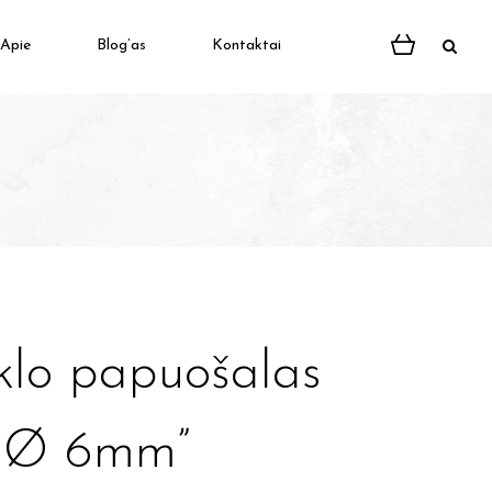
Apie
Blog’as
Kontaktai
klo papuošalas
o Ø 6mm”