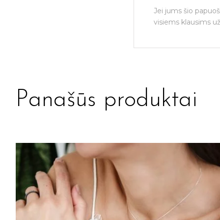
Jei jums šio papuoš
visiems klausims už
Panašūs produktai