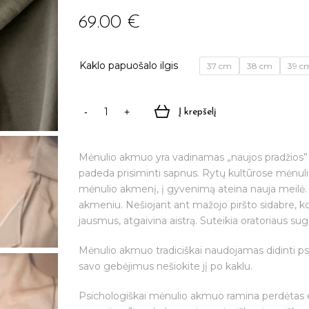
69.00
€
Kaklo papuošalo ilgis
37 cm
38 cm
39 c
Į krepšelį
produkto
kiekis:
Rankų
Mėnulio akmuo yra vadinamas „naujos pradžios” a
darbo
padeda prisiminti sapnus. Rytų kultūrose mėnul
kaklo
mėnulio akmenį, į gyvenimą ateina nauja meilė.
papuošalas
akmeniu. Nešiojant ant mažojo piršto sidabre, k
"Mėnulio
jausmus, atgaivina aistrą. Suteikia oratoriaus sug
akmuo
Ø
Mėnulio akmuo tradiciškai naudojamas didinti psi
6mm"
savo gebėjimus nešiokite jį po kaklu.
Psichologiškai mėnulio akmuo ramina perdėtas em