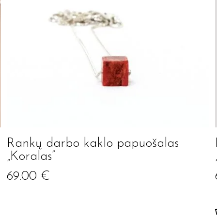
Rankų darbo kaklo papuošalas
„Koralas”
69.00
€