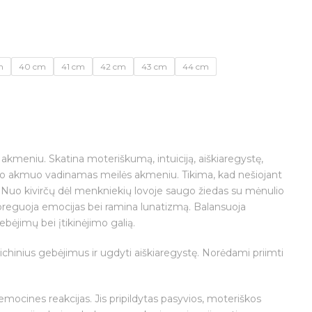
m
40 cm
41 cm
42 cm
43 cm
44 cm
kmeniu. Skatina moteriškumą, intuiciją, aiškiaregystę,
io akmuo vadinamas meilės akmeniu. Tikima, kad nešiojant
 Nuo kivirčų dėl menkniekių lovoje saugo žiedas su mėnulio
oreguoja emocijas bei ramina lunatizmą. Balansuoja
ebėjimų bei įtikinėjimo galią.
chinius gebėjimus ir ugdyti aiškiaregystę. Norėdami priimti
ocines reakcijas. Jis pripildytas pasyvios, moteriškos