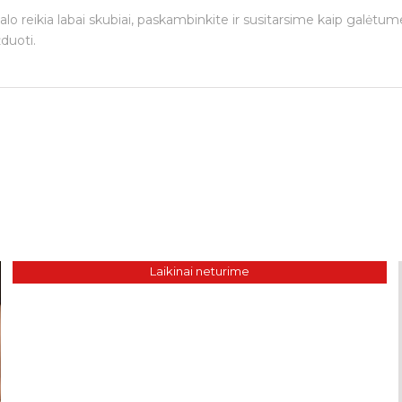
alo reikia labai skubiai, paskambinkite ir susitarsime kaip galėtu
duoti.
Laikinai neturime