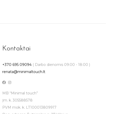
Kontaktai
+370 695 09094
( Darbo dienomis 09:00 - 18:00 )
renata@minimaltouch.lt
MB “Minimal touch”
Įm. k. 305588578
PVM mok. k. LT100013809917