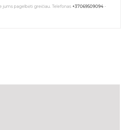
me jums pagelbėti greičiau. Telefonas
+37069509094
-