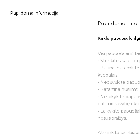
Papildoma informacija
Papildoma infor
Kaklo papuošalo ilg
Visi papuošalai iš t
• Stenkitės saugoti 
• Būtinai nusiimkit
kvepalais.
• Nedėvėkite papuoš
• Patartina nusiimt
• Nelaikykite papuo
pat turi savybę oksi
• Laikykite papuošal
nesusibraižys.
Atminkite svarbiaus