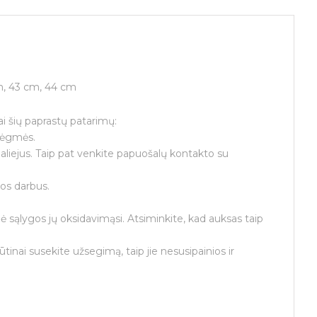
m, 43 cm, 44 cm
tai šių paprastų patarimų:
drėgmės.
aliejus. Taip pat venkite papuošalų kontakto su
os darbus.
ė sąlygos jų oksidavimąsi. Atsiminkite, kad auksas taip
tinai susekite užsegimą, taip jie nesusipainios ir