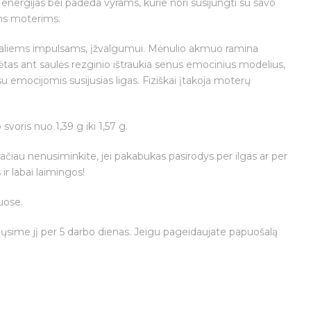
s energijas bei padeda vyrams, kurie nori susijungti su savo
oms moterims.
onaliems impulsams, įžvalgumui. Mėnulio akmuo ramina
ėtas ant saulės rezginio ištraukia senus emocinius modelius,
 su emocijomis susijusias ligas. Fiziškai įtakoja moterų
oris nuo 1,39 g iki 1,57 g.
tačiau nenusiminkite, jei pakabukas pasirodys per ilgas ar per
r labai laimingos!
uose.
iųsime jį per 5 darbo dienas. Jeigu pageidaujate papuošalą