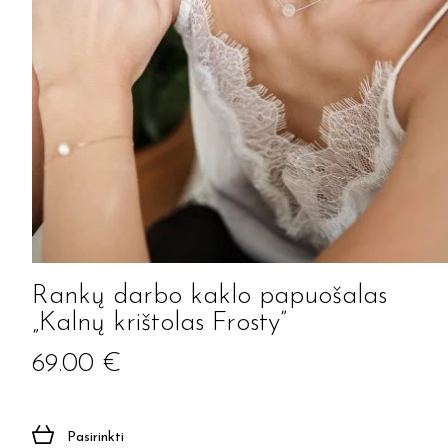
Rankų darbo kaklo papuošalas
„Kalnų krištolas Frosty”
69.00
€
Pasirinkti