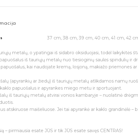
macija
37 cm, 38 cm, 39 cm, 40 cm, 41 cm, 42 c
is
auriųjų metalų, o ypatingai iš sidabro oksiduojasi, todėl laikykitės š
papuošalus iš tauriųjų metalų nuo tiesioginių saulės spindulių ir 
e papuošalus, kai naudojate kremą, losjoną, makiažo priemones ar 
alų (apyrankių ar žiedų) iš tauriųjų metalų atlikdamos namų ruoš
Jūsų el. paštas
i kaklo papuošalus ir apyrankes miego metu ir sportuojant.
šalų iš tauriųjų metalų atvirai vonios kambaryje – nuolatinė drėgm
duotis.
us atskiruose maišeliuose. Jei tai apyrankė ar kaklo grandinėlė – bū
Prenumeruoti
ią – pirmiausia esate JŪS ir tik JŪS esate savęs CENTRAS!