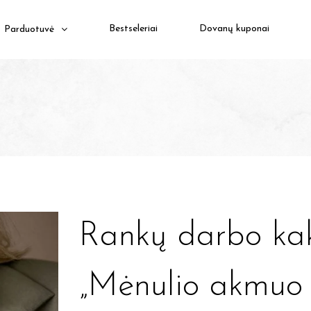
Bestseleriai
Dovanų kuponai
Parduotuvė
Rankų darbo ka
„Mėnulio akmu