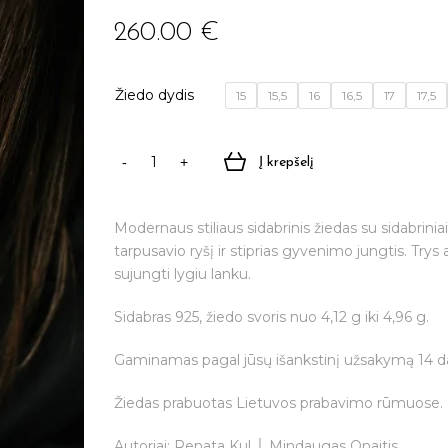
260.00
€
Žiedo dydis
15
15,5
16
16,5
17
17,5
Į krepšelį
produkto
kiekis:
Rankų
Modernaus stiliaus sidabrinis žiedas su sidabrini
darbo
tarpusavio ryšį ir stiprias gyvenimo jungtis. Trys 
sidabrinis
sujungti lygiu lanku.
žiedas
"The
Sidabras 925, žiedo svoris nuo 4,12 g iki 4,96 g.
Best
silver"
Gaminamas pagal jūsų išankstinį užsakymą 14 d
Žiedas prabuotas Lietuvos prabavimo rūmuose.
Autoriai: Renata Kul │ Mindaugas Onaitis