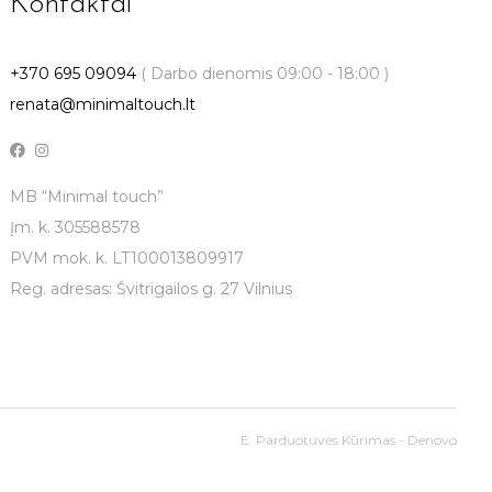
Kontaktai
+370 695 09094
( Darbo dienomis 09:00 - 18:00 )
renata@minimaltouch.lt
MB “Minimal touch”
Įm. k. 305588578
PVM mok. k. LT100013809917
Reg. adresas: Švitrigailos g. 27 Vilnius
E. Parduotuvės Kūrimas - Denovo