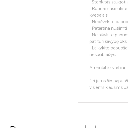
• Stenkitės saugoti 
• Būtinai nusiimkit
kvepalais.
• Nedėvėkite papuoš
• Patartina nusiimt
• Nelaikykite papuo
pat turi savybę oksi
• Laikykite papuošal
nesusibraižys.
Atminkite svarbiaus
Jei jums šio papuoš
visiems klausims už