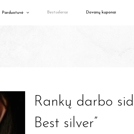
Bestseleriai
Dovanų kuponai
Parduotuvė
Rankų darbo sid
Best silver”