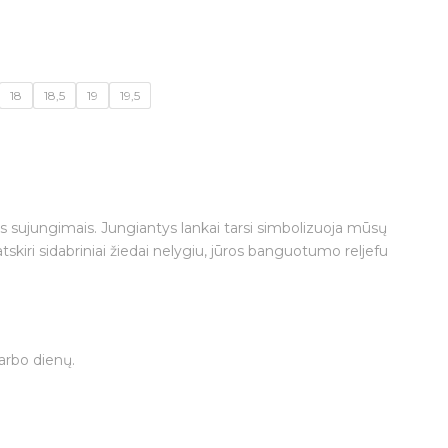
18
18,5
19
19,5
ais sujungimais. Jungiantys lankai tarsi simbolizuoja mūsų
atskiri sidabriniai žiedai nelygiu, jūros banguotumo reljefu
arbo dienų.