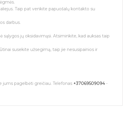
drėgmės.
aliejus. Taip pat venkite papuošalų kontakto su
os darbus.
ė sąlygos jų oksidavimąsi. Atsiminkite, kad auksas taip
tinai susekite užsegimą, taip jie nesusipainios ir
me jums pagelbėti greičiau. Telefonas
+37069509094
-