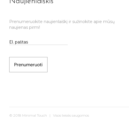
Naujienlaiškis
Prenumeruokite naujienlaiškį ir sužinokite apie mūsų
naujienas pirmi!
Prenumeruoti
© 2018 Minimal Touch | Visos teisės saugomos