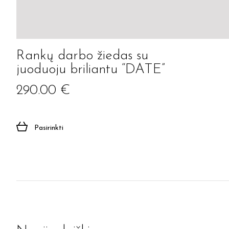
Rankų darbo žiedas su
juoduoju briliantu “DATE”
290.00
€
Pasirinkti