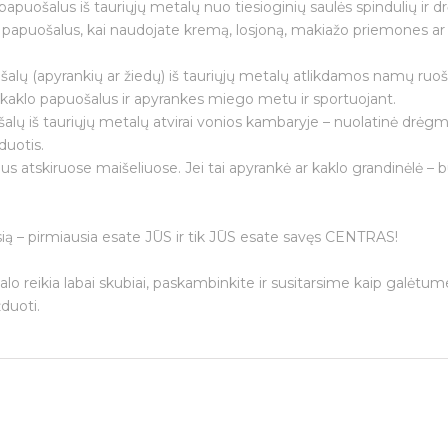
papuošalus iš tauriųjų metalų nuo tiesioginių saulės spindulių ir 
e papuošalus, kai naudojate kremą, losjoną, makiažo priemones ar 
Prenumeruoti
alų (apyrankių ar žiedų) iš tauriųjų metalų atlikdamos namų ruoš
i kaklo papuošalus ir apyrankes miego metu ir sportuojant.
šalų iš tauriųjų metalų atvirai vonios kambaryje – nuolatinė drėgm
duotis.
us atskiruose maišeliuose. Jei tai apyrankė ar kaklo grandinėlė – bū
ią – pirmiausia esate JŪS ir tik JŪS esate savęs CENTRAS!
alo reikia labai skubiai, paskambinkite ir susitarsime kaip galėtu
duoti.