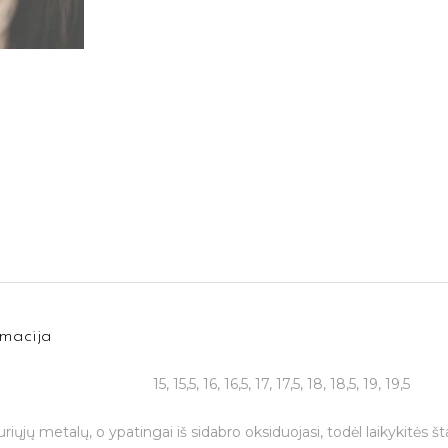
macija
15, 15,5, 16, 16,5, 17, 17,5, 18, 18,5, 19, 19,5
Jūsų el. paštas
auriųjų metalų, o ypatingai iš sidabro oksiduojasi, todėl laikykitės š