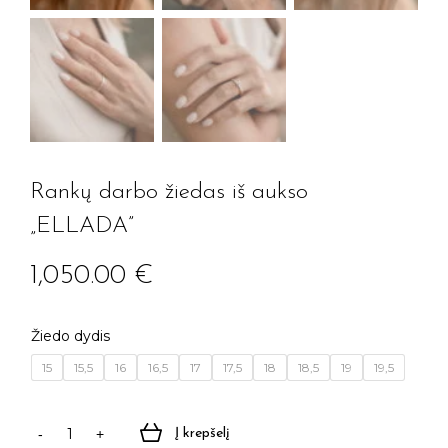
Rankų darbo žiedas iš aukso
„ELLADA”
1,050.00
€
Žiedo dydis
15
15,5
16
16,5
17
17,5
18
18,5
19
19,5
Į krepšelį
produkto