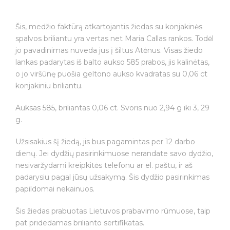
kiekis:
Rankų
Šis, medžio faktūrą atkartojantis žiedas su konjakinės
darbo
spalvos briliantu yra vertas net Maria Callas rankos. Todėl
žiedas
jo pavadinimas nuveda jus į šiltus Atėnus. Visas žiedo
iš
lankas padarytas iš balto aukso 585 prabos, jis kalinėtas,
aukso
o jo viršūnę puošia geltono aukso kvadratas su 0,06 ct
"ELLADA"
konjakiniu briliantu.
Auksas 585, briliantas 0,06 ct. Svoris nuo 2,94 g iki 3, 29
g.
Užsisakius šį žiedą, jis bus pagamintas per 12 darbo
dienų. Jei dydžių pasirinkimuose nerandate savo dydžio,
nesivaržydami kreipkitės telefonu ar el. paštu, ir aš
padarysiu pagal jūsų užsakymą. Šis dydžio pasirinkimas
papildomai nekainuos.
Šis žiedas prabuotas Lietuvos prabavimo rūmuose, taip
pat pridedamas brilianto sertifikatas.