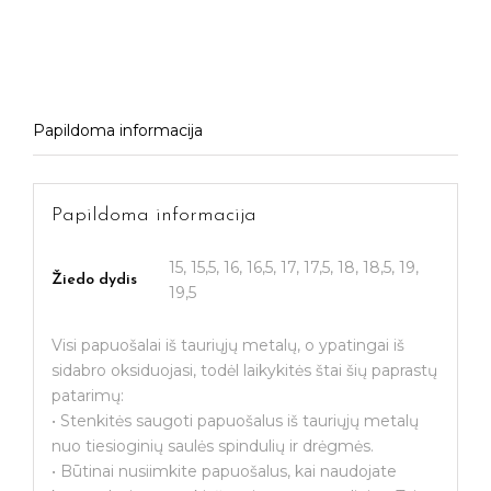
Papildoma informacija
Papildoma informacija
15, 15,5, 16, 16,5, 17, 17,5, 18, 18,5, 19,
Žiedo dydis
19,5
Visi papuošalai iš tauriųjų metalų, o ypatingai iš
sidabro oksiduojasi, todėl laikykitės štai šių paprastų
patarimų:
• Stenkitės saugoti papuošalus iš tauriųjų metalų
nuo tiesioginių saulės spindulių ir drėgmės.
• Būtinai nusiimkite papuošalus, kai naudojate