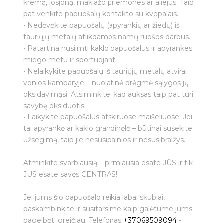
kremą, losjoną, makiažo priemones ar aliejus. Taip
pat venkite papuošalų kontakto su kvepalais.
• Nedėvėkite papuošalų (apyrankių ar žiedų) iš
tauriųjų metalų atlikdamos namų ruošos darbus.
• Patartina nusiimti kaklo papuošalus ir apyrankes
miego metu ir sportuojant.
• Nelaikykite papuošalų iš tauriųjų metalų atvirai
vonios kambaryje – nuolatinė drėgmė sąlygos jų
oksidavimąsi. Atsiminkite, kad auksas taip pat turi
savybę oksiduotis.
• Laikykite papuošalus atskiruose maišeliuose. Jei
tai apyrankė ar kaklo grandinėlė – būtinai susekite
užsegimą, taip jie nesusipainios ir nesusibraižys.
Atminkite svarbiausią – pirmiausia esate JŪS ir tik
JŪS esate savęs CENTRAS!
Jei jums šio papuošalo reikia labai skubiai,
paskambinkite ir susitarsime kaip galėtume jums
pagelbėti greičiau. Telefonas
+37069509094
-