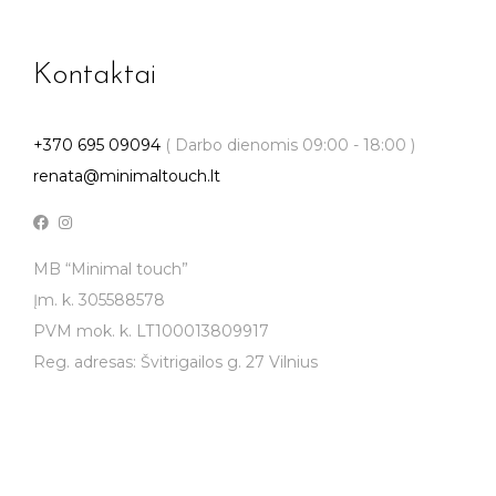
Kontaktai
+370 695 09094
( Darbo dienomis 09:00 - 18:00 )
renata@minimaltouch.lt
MB “Minimal touch”
Įm. k. 305588578
PVM mok. k. LT100013809917
Reg. adresas: Švitrigailos g. 27 Vilnius