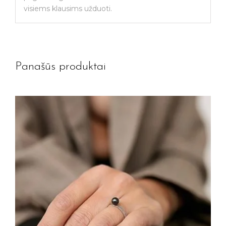
visiems klausims užduoti.
Panašūs produktai
Jūsų el. paštas
Prenumeruoti