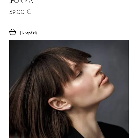
„FORMA”
39.00
€
Į krepšelį