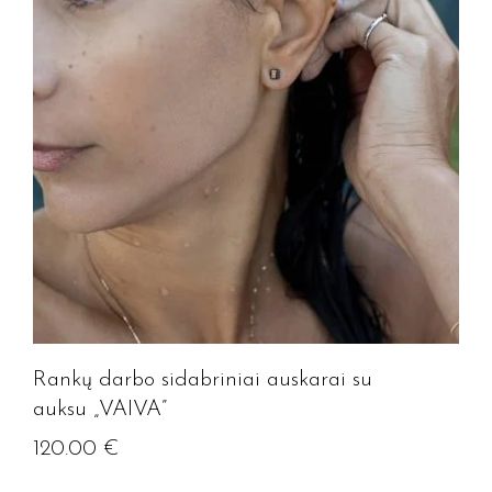
Rankų darbo sidabriniai auskarai su
auksu „VAIVA”
120.00
€