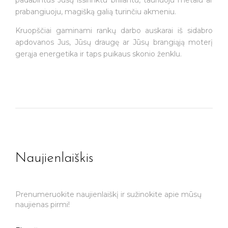
padabintus Jūsų išsirinktu briliantu, tauriuoju metalu ar
prabangiuoju, magišką galią turinčiu akmeniu.
Kruopščiai gaminami rankų darbo auskarai iš sidabro
apdovanos Jus, Jūsų draugę ar Jūsų brangiąją moterį
gerąja energetika ir taps puikaus skonio ženklu.
Naujienlaiškis
Prenumeruokite naujienlaiškį ir sužinokite apie mūsų
naujienas pirmi!