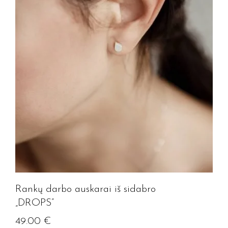
Rankų darbo auskarai iš sidabro
„DROPS”
49.00
€