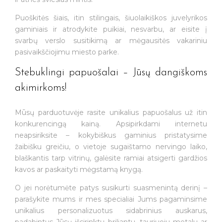
Puoškitės šiais, itin stilingais, šiuolaikiškos juvelyrikos
gaminiais ir atrodykite puikiai, nesvarbu, ar eisite į
svarbų verslo susitikimą ar mėgausitės vakariniu
pasivaikščiojimu miesto parke.
Stebuklingi papuošalai – Jūsų dangiškoms
akimirkoms!
Mūsų parduotuvėje rasite unikalius papuošalus už itin
konkurencingą kainą. Apsipirkdami internetu
neapsiriksite – kokybiškus gaminius pristatysime
žaibišku greičiu, o vietoje sugaištamo nervingo laiko,
blaškantis tarp vitrinų, galėsite ramiai atsigerti gardžios
kavos ar paskaityti mėgstamą knygą.
O jei norėtumėte patys susikurti suasmenintą derinį –
parašykite mums ir mes specialiai Jums pagaminsime
unikalius personalizuotus sidabrinius auskarus,