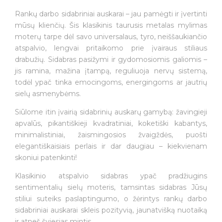
Rankų darbo sidabriniai auskarai – jau pamėgti ir įvertinti
mūsų klienčių. Šis klasikinis taurusis metalas mylimas
moterų tarpe dėl savo universalaus, tyro, neiššaukiančio
atspalvio, lengvai pritaikomo prie įvairaus stiliaus
drabužių. Sidabras pasižymi ir gydomosiomis galiomis –
jis ramina, mažina įtampą, reguliuoja nervų sistemą,
todėl ypač tinka emocingoms, energingoms ar jautrių
sielų asmenybėms.
Siūlome itin įvairią sidabrinių auskarų gamybą: žavingieji
apvalūs, pikantiškieji kvadratiniai, koketiški kabantys,
minimalistiniai, žaismingosios žvaigždės, puošti
elegantiškaisiais perlais ir dar daugiau – kiekvienam
skoniui patenkinti!
Klasikinio atspalvio sidabras ypač pradžiugins
sentimentalių sielų moteris, tamsintas sidabras Jūsų
stiliui suteiks paslaptingumo, o žėrintys rankų darbo
sidabriniai auskarai skleis pozityvią, jaunatvišką nuotaiką
ir atneš šviesias mintis.