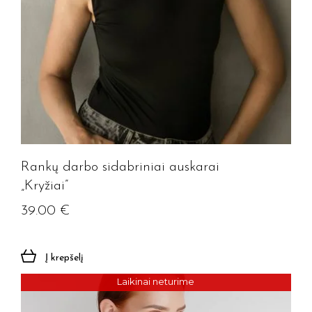
Rankų darbo sidabriniai auskarai
„Kryžiai”
39.00
€
Į krepšelį
Laikinai neturime