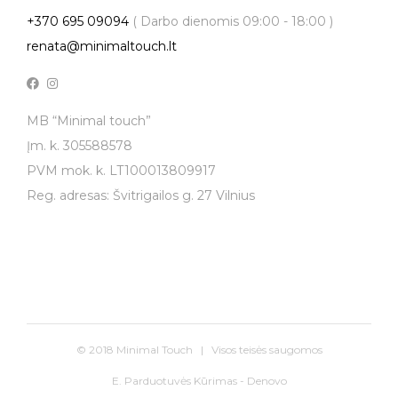
+370 695 09094
( Darbo dienomis 09:00 - 18:00 )
renata@minimaltouch.lt
MB “Minimal touch”
Įm. k. 305588578
PVM mok. k. LT100013809917
Reg. adresas: Švitrigailos g. 27 Vilnius
© 2018 Minimal Touch | Visos teisės saugomos
E. Parduotuvės Kūrimas - Denovo