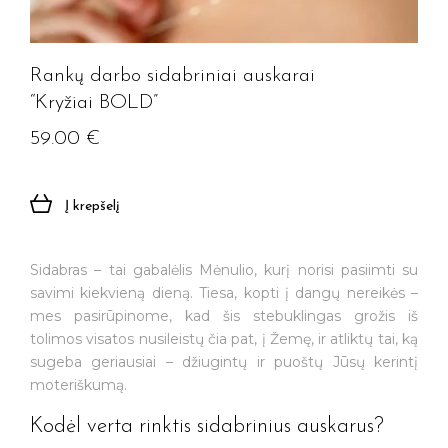
Rankų darbo sidabriniai auskarai
“Kryžiai BOLD”
59.00
€
Į krepšelį
Sidabras – tai gabalėlis Mėnulio, kurį norisi pasiimti su
savimi kiekvieną dieną. Tiesa, kopti į dangų nereikės –
mes pasirūpinome, kad šis stebuklingas grožis iš
tolimos visatos nusileistų čia pat, į Žemę, ir atliktų tai, ką
sugeba geriausiai – džiugintų ir puoštų Jūsų kerintį
moteriškumą.
Kodėl verta rinktis sidabrinius auskarus?