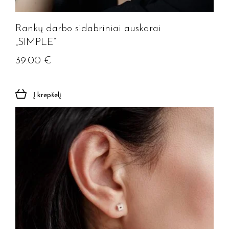
Rankų darbo sidabriniai auskarai
„SIMPLE”
39.00
€
Į krepšelį
Jūsų el. paštas
Prenumeruoti