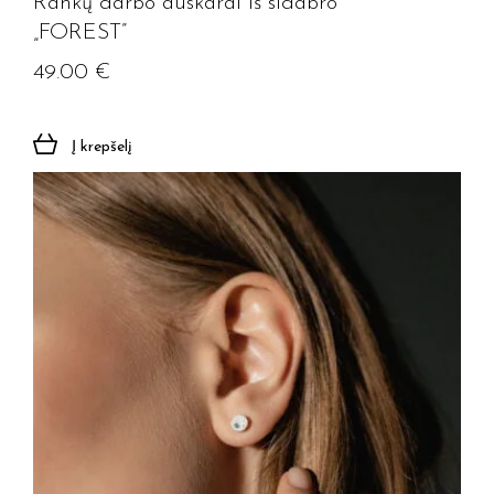
Rankų darbo auskarai iš sidabro
„FOREST”
49.00
€
Į krepšelį