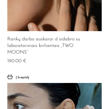
Rankų darbo auskarai iš sidabro su
laboratoriniais briliantais „TWO
MOONS”
190.00
€
Į krepšelį