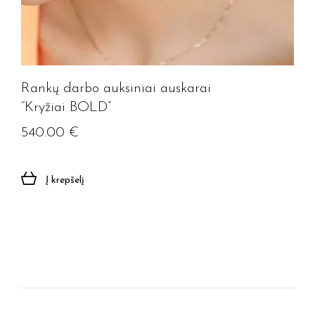
Rankų darbo auksiniai auskarai
“Kryžiai BOLD”
540.00
€
Į krepšelį