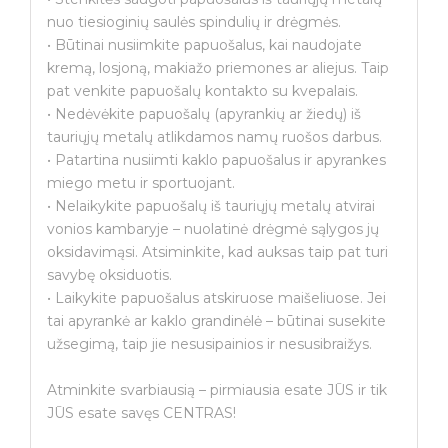
nuo tiesioginių saulės spindulių ir drėgmės.
• Būtinai nusiimkite papuošalus, kai naudojate
kremą, losjoną, makiažo priemones ar aliejus. Taip
pat venkite papuošalų kontakto su kvepalais.
• Nedėvėkite papuošalų (apyrankių ar žiedų) iš
tauriųjų metalų atlikdamos namų ruošos darbus.
• Patartina nusiimti kaklo papuošalus ir apyrankes
miego metu ir sportuojant.
• Nelaikykite papuošalų iš tauriųjų metalų atvirai
vonios kambaryje – nuolatinė drėgmė sąlygos jų
oksidavimąsi. Atsiminkite, kad auksas taip pat turi
savybę oksiduotis.
• Laikykite papuošalus atskiruose maišeliuose. Jei
tai apyrankė ar kaklo grandinėlė – būtinai susekite
užsegimą, taip jie nesusipainios ir nesusibraižys.
Atminkite svarbiausią – pirmiausia esate JŪS ir tik
JŪS esate savęs CENTRAS!