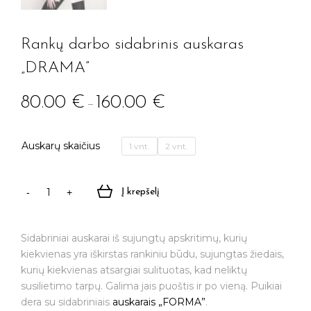
Rankų darbo sidabrinis auskaras
„DRAMA”
80.00
€
160.00
€
–
Auskarų skaičius
1 vnt.
2 vnt.
Į krepšelį
produkto
kiekis:
Rankų
Sidabriniai auskarai iš sujungtų apskritimų, kurių
darbo
kiekvienas yra iškirstas rankiniu būdu, sujungtas žiedais,
sidabrinis
kurių kiekvienas atsargiai sulituotas, kad neliktų
auskaras
susilietimo tarpų. Galima jais puoštis ir po vieną. Puikiai
"DRAMA"
dera su sidabriniais
auskarais „FORMA”
.