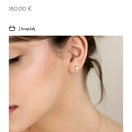
180.00
€
Į krepšelį