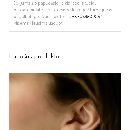
Jei jums šio papuošalo reikia labai skubiai,
paskambinkite ir susitarsime kaip galėtume jums
pagelbėti greičiau. Telefonas
+37069509094
-
visiems klausims užduoti.
Jūsų el. paštas
Panašūs produktai
Prenumeruoti