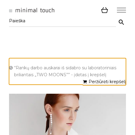
“Rankų darbo auskarai iš sidabro su laboratoriniais
briliantais „TWO MOONS”” - įdėtas į krepšelį
Peržiūrėti krepšelį