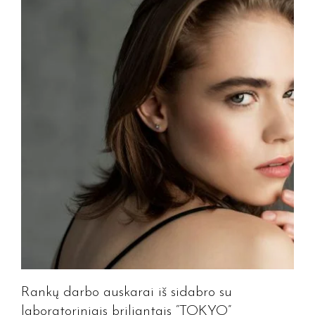
Rankų darbo auskarai iš sidabro su
laboratoriniais briliantais “TOKYO”