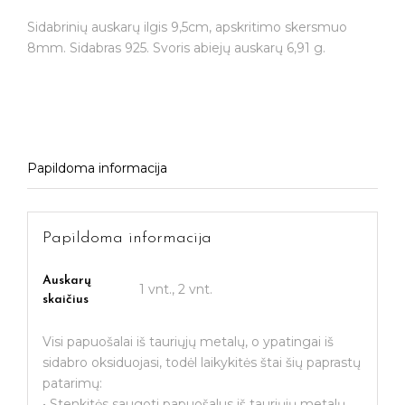
Sidabrinių auskarų ilgis 9,5cm, apskritimo skersmuo
8mm. Sidabras 925. Svoris abiejų auskarų 6,91 g.
Papildoma informacija
Papildoma informacija
Auskarų
1 vnt., 2 vnt.
skaičius
Visi papuošalai iš tauriųjų metalų, o ypatingai iš
sidabro oksiduojasi, todėl laikykitės štai šių paprastų
patarimų:
• Stenkitės saugoti papuošalus iš tauriųjų metalų