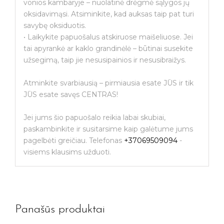
vonios kambaryje – nuolatinė drėgmė sąlygos jų
oksidavimąsi. Atsiminkite, kad auksas taip pat turi
savybę oksiduotis.
• Laikykite papuošalus atskiruose maišeliuose. Jei
tai apyrankė ar kaklo grandinėlė – būtinai susekite
užsegimą, taip jie nesusipainios ir nesusibraižys.
Atminkite svarbiausią – pirmiausia esate JŪS ir tik
JŪS esate savęs CENTRAS!
Jei jums šio papuošalo reikia labai skubiai,
paskambinkite ir susitarsime kaip galėtume jums
pagelbėti greičiau. Telefonas
+37069509094
-
visiems klausims užduoti.
Panašūs produktai