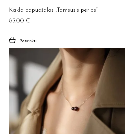
Kaklo papuošalas „Tamsusis perlas”
85.00
€
Pasirinkti