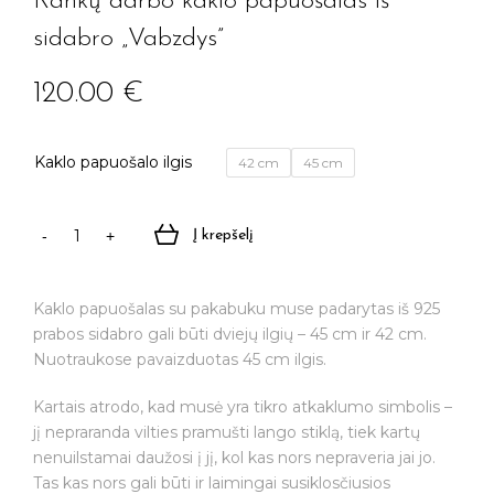
Rankų darbo kaklo papuošalas iš
sidabro „Vabzdys”
120.00
€
Kaklo papuošalo ilgis
42 cm
45 cm
Į krepšelį
produkto
kiekis:
Rankų
Kaklo papuošalas su pakabuku muse padarytas iš 925
darbo
prabos sidabro gali būti dviejų ilgių – 45 cm ir 42 cm.
kaklo
Nuotraukose pavaizduotas 45 cm ilgis.
papuošalas
iš
Kartais atrodo, kad musė yra tikro atkaklumo simbolis –
sidabro
jį nepraranda vilties pramušti lango stiklą, tiek kartų
"Vabzdys"
nenuilstamai daužosi į jį, kol kas nors nepraveria jai jo.
Tas kas nors gali būti ir laimingai susiklosčiusios