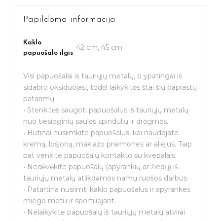
Papildoma informacija
Kaklo
42 cm, 45 cm
papuošalo ilgis
Visi papuošalai iš tauriųjų metalų, o ypatingai iš
sidabro oksiduojasi, todėl laikykitės štai šių paprastų
patarimų:
• Stenkitės saugoti papuošalus iš tauriųjų metalų
nuo tiesioginių saulės spindulių ir drėgmės.
• Būtinai nusiimkite papuošalus, kai naudojate
kremą, losjoną, makiažo priemones ar aliejus. Taip
pat venkite papuošalų kontakto su kvepalais.
• Nedėvėkite papuošalų (apyrankių ar žiedų) iš
tauriųjų metalų atlikdamos namų ruošos darbus.
• Patartina nusiimti kaklo papuošalus ir apyrankes
miego metu ir sportuojant.
• Nelaikykite papuošalų iš tauriųjų metalų atvirai