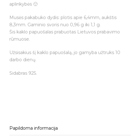
aplinkybės 🙂
Musės pakabuko dydis: plotis apie 6,4mm, aukštis
8,3mm. Gaminio svoris nuo 0,96 g iki 1,1 g.
Šis kaklo papuošalas prabuotas Lietuvos prabavimo
rūmuose.
Užsisakius šį kaklo papuošalą, jo gamyba užtruks 10
darbo dienų.
Sidabras 925.
Papildoma informacija