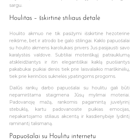
sargu.
Houlitas – šskirtinė stiliaus detalė
Houlito akmuo ne tik pasižymi išskirtine hezoterine
reikšme, bet ir atrodo be galo stilingai. Kaklo papuošalai
su houlito akmens karoliukais privers Jus pasijausti savo
karalystės valdove. Subtiliai moteriškąjį patrauklumą
atskleidžiantys ir itin elegantiškai kaklą puošiantys
pakabukai puikiai derės tiek prie laisvalaikio marškinėlių,
tiek prie kerinčios suknelės ypatingoms progoms.
Dailūs rankų darbo papuošalai su houlitu gali būti
nepamirštama staigmena Jūsų mylimai moteriai.
Padovanoję mažą, rankomis pagamintą juvelyrinį
stebuklą, kartu padovanosite puikias emocijas,
nepakartojamo stiliaus akcentą ir kasdienybėje lydintį
raminantį talismaną.
Papuošalai su Houlitu internetu