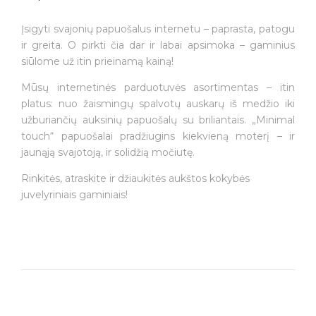
Įsigyti svajonių papuošalus internetu – paprasta, patogu
ir greita. O pirkti čia dar ir labai apsimoka – gaminius
siūlome už itin prieinamą kainą!
Mūsų internetinės parduotuvės asortimentas – itin
platus: nuo žaismingų spalvotų auskarų iš medžio iki
užburiančių auksinių papuošalų su briliantais. „Minimal
touch“ papuošalai pradžiugins kiekvieną moterį – ir
jaunąją svajotoją, ir solidžią močiutę.
Rinkitės, atraskite ir džiaukitės aukštos kokybės
juvelyriniais gaminiais!