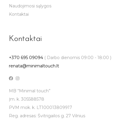
Naudojimosi sąlygos
Kontaktai
Kontaktai
+370 695 09094
( Darbo dienomis 09:00 - 18:00 )
renata@minimaltouch.lt
MB “Minimal touch”
Įm. k. 305588578
PVM mok. k. LT100013809917
Reg. adresas: Švitrigailos g. 27 Vilnius