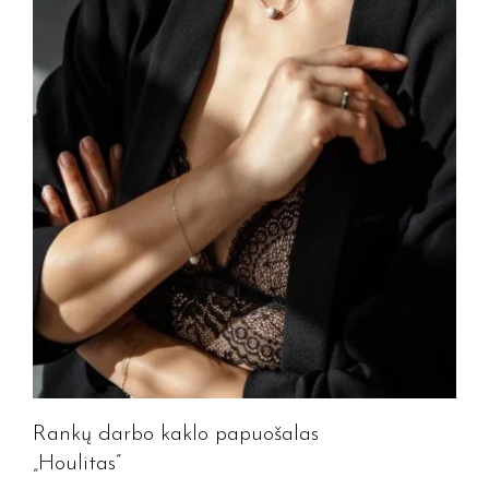
Rankų darbo kaklo papuošalas
„Houlitas”