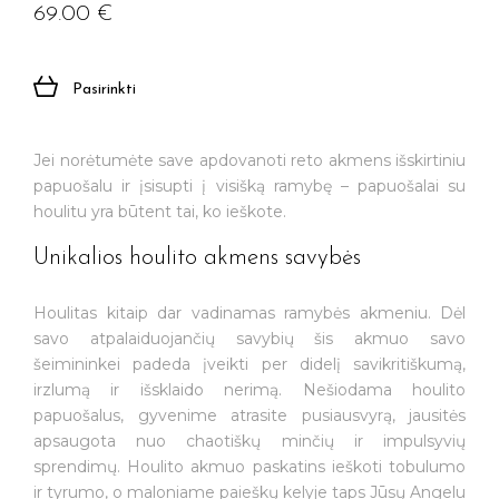
69.00
€
Jūsų el. paštas
Pasirinkti
Prenumeruoti
Jei norėtumėte save apdovanoti reto akmens išskirtiniu
papuošalu ir įsisupti į visišką ramybę – papuošalai su
houlitu yra būtent tai, ko ieškote.
Unikalios houlito akmens savybės
Houlitas kitaip dar vadinamas ramybės akmeniu. Dėl
savo atpalaiduojančių savybių šis akmuo savo
šeimininkei padeda įveikti per didelį savikritiškumą,
irzlumą ir išsklaido nerimą. Nešiodama houlito
papuošalus, gyvenime atrasite pusiausvyrą, jausitės
apsaugota nuo chaotiškų minčių ir impulsyvių
sprendimų. Houlito akmuo paskatins ieškoti tobulumo
ir tyrumo, o maloniame paieškų kelyje taps Jūsų Angelu