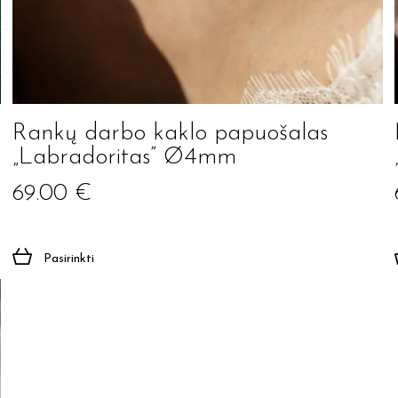
Rankų darbo kaklo papuošalas
„Labradoritas” Ø4mm
69.00
€
Pasirinkti