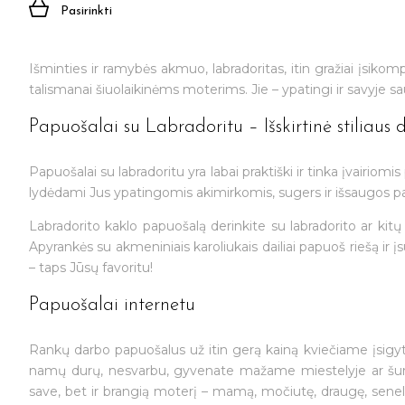
Pasirinkti
Išminties ir ramybės akmuo, labradoritas, itin gražiai įsiko
talismanai šiuolaikinėms moterims. Jie – ypatingi ir savyje 
Papuošalai su Labradoritu – Išskirtinė stiliaus 
Papuošalai su labradoritu yra labai praktiški ir tinka įvairio
lydėdami Jus ypatingomis akimirkomis, sugers ir išsaugos pač
Labradorito kaklo papuošalą derinkite su labradorito ar ki
Apyrankės su akmeniniais karoliukais dailiai papuoš riešą ir
– taps Jūsų favoritu!
Papuošalai internetu
Rankų darbo papuošalus už itin gerą kainą kviečiame įsigyti 
namų durų, nesvarbu, gyvenate mažame miestelyje ar šurmuli
save, bet ir brangią moterį – mamą, močiutę, draugę, sen