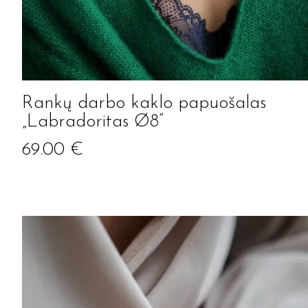
Rankų darbo kaklo papuošalas
„Labradoritas Ø8”
69.00
€