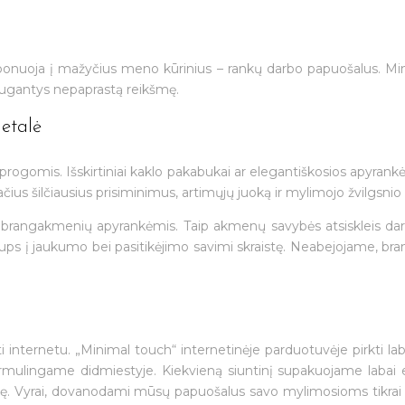
mponuoja į mažyčius meno kūrinius – rankų darbo papuošalus. Minima
saugantys nepaprastą reikšmę.
detalė
mis progomis. Išskirtiniai kaklo pakabukai ar elegantiškosios apyran
ius šilčiausius prisiminimus, artimųjų juoką ir mylimojo žvilgsnio
tų brangakmenių apyrankėmis. Taip akmenų savybės atsiskleis da
 įsups į jaukumo bei pasitikėjimo savimi skraistę. Neabejojame, br
internetu. „Minimal touch“ internetinėje parduotuvėje pirkti laba
ngame didmiestyje. Kiekvieną siuntinį supakuojame labai esteti
elę. Vyrai, dovanodami mūsų papuošalus savo mylimosioms tikrai