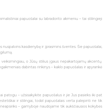
listiniai papuošalai su labradorito akmeniu – tai stilingieji
kės nuspalvins kasdienybę ir įprasmins šventes. Šie papuošalai,
 gilumą.
r veiksmingiau, o Jūsų stilius įgaus nepakartojamų akcentų.
angakmeniais dabintas rinkinys – kaklo papuošalas ir apyrankė
i patogu – užsisakykite papuošalus ir jie Jus pasieks iki pat
škai ir stilingai, todėl papuošalais verta palepinti ne tik
 neapsiriks – gamyboje naudojame tik aukščiausios kokybės