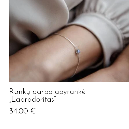
Rankų darbo apyrankė
„Labradoritas”
34.00
€