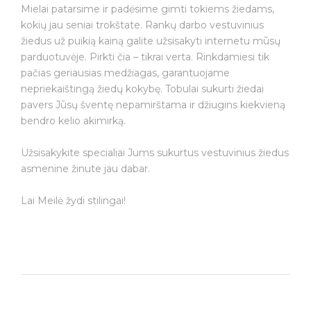
Mielai patarsime ir padėsime gimti tokiems žiedams,
kokių jau seniai trokštate. Rankų darbo vestuvinius
žiedus už puikią kainą galite užsisakyti internetu mūsų
parduotuvėje. Pirkti čia – tikrai verta. Rinkdamiesi tik
pačias geriausias medžiagas, garantuojame
nepriekaištingą žiedų kokybę. Tobulai sukurti žiedai
pavers Jūsų šventę nepamirštama ir džiugins kiekvieną
bendro kelio akimirką.
Užsisakykite specialiai Jums sukurtus vestuvinius žiedus
asmenine žinute jau dabar.
Lai Meilė žydi stilingai!