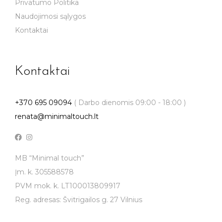
Privatumo Politika
Naudojimosi sąlygos
Kontaktai
Kontaktai
+370 695 09094
( Darbo dienomis 09:00 - 18:00 )
renata@minimaltouch.lt
MB “Minimal touch”
Įm. k. 305588578
PVM mok. k. LT100013809917
Reg. adresas: Švitrigailos g. 27 Vilnius