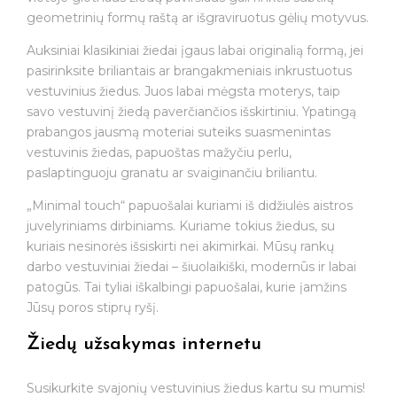
geometrinių formų raštą ar išgraviruotus gėlių motyvus.
Auksiniai klasikiniai žiedai įgaus labai originalią formą, jei
pasirinksite briliantais ar brangakmeniais inkrustuotus
vestuvinius žiedus. Juos labai mėgsta moterys, taip
savo vestuvinį žiedą paverčiančios išskirtiniu. Ypatingą
prabangos jausmą moteriai suteiks suasmenintas
vestuvinis žiedas, papuoštas mažyčiu perlu,
paslaptinguoju granatu ar svaiginančiu briliantu.
„Minimal touch“ papuošalai kuriami iš didžiulės aistros
juvelyriniams dirbiniams. Kuriame tokius žiedus, su
kuriais nesinorės išsiskirti nei akimirkai. Mūsų rankų
darbo vestuviniai žiedai – šiuolaikiški, modernūs ir labai
patogūs. Tai tyliai iškalbingi papuošalai, kurie įamžins
Jūsų poros stiprų ryšį.
Žiedų užsakymas internetu
Susikurkite svajonių vestuvinius žiedus kartu su mumis!