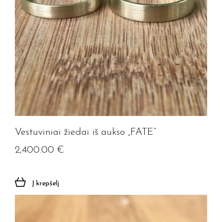
Vestuviniai žiedai iš aukso „FATE”
2,400.00
€
Į krepšelį