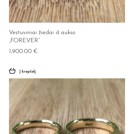
Vestuviniai žiedai iš aukso
„FOREVER”
1,900.00
€
Į krepšelį