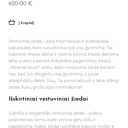
620.00
€
Į krepšelį
Vestuviniai žiedai – pats intymiausias ir svarbiausias
papuošalas, kuris sutuoktinius lydi visą gyvenimą. Tai
išskirtinei Meilės dienai ir visoms kitoms Meilės dienoms
labai svarbu pasirinkti kokybiškai pagamintus žiedus.
„Minimal touch“ rankų darbo vestuviniai žiedai kuriami
taip, kad Jus džiugintų visą gyvenimą, o juose
atsispindėtų dalelė Jūsų. Tai personalizuoti ir labai stilingi
Jūsų el. paštas
žiedai, kurių grožis slypi minimalizme!
Išskirtiniai vestuviniai žiedai
Prenumeruoti
Subtilūs ir elegantiški vestuviniai žiedai – puikus
pasirinkimas tiems, kurie vertina gerą stilių ir
paprastumą. Aukso žiedai nuostabiai papuoš moterį ir