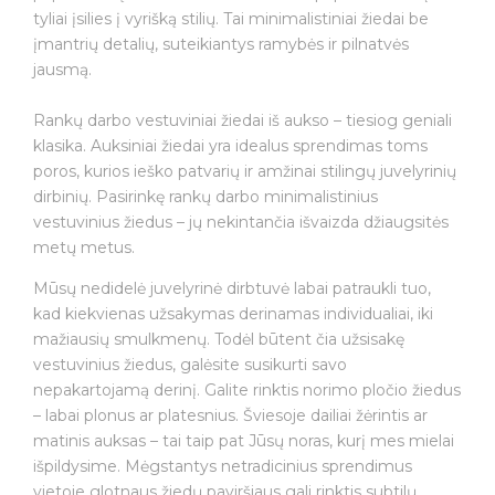
tyliai įsilies į vyrišką stilių. Tai minimalistiniai žiedai be
įmantrių detalių, suteikiantys ramybės ir pilnatvės
jausmą.
Rankų darbo vestuviniai žiedai iš aukso – tiesiog geniali
klasika. Auksiniai žiedai yra idealus sprendimas toms
poros, kurios ieško patvarių ir amžinai stilingų juvelyrinių
dirbinių. Pasirinkę rankų darbo minimalistinius
vestuvinius žiedus – jų nekintančia išvaizda džiaugsitės
metų metus.
Mūsų nedidelė juvelyrinė dirbtuvė labai patraukli tuo,
kad kiekvienas užsakymas derinamas individualiai, iki
mažiausių smulkmenų. Todėl būtent čia užsisakę
vestuvinius žiedus, galėsite susikurti savo
nepakartojamą derinį. Galite rinktis norimo pločio žiedus
– labai plonus ar platesnius. Šviesoje dailiai žėrintis ar
matinis auksas – tai taip pat Jūsų noras, kurį mes mielai
išpildysime. Mėgstantys netradicinius sprendimus
vietoje glotnaus žiedų paviršiaus gali rinktis subtilų