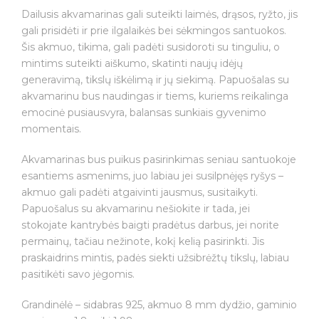
Rankų
Dailusis akvamarinas gali suteikti laimės, drąsos, ryžto, jis
darbo
gali prisidėti ir prie ilgalaikės bei sėkmingos santuokos.
kaklo
Šis akmuo, tikima, gali padėti susidoroti su tinguliu, o
papuošalas
mintims suteikti aiškumo, skatinti naujų idėjų
"Akvamarinas"
generavimą, tikslų iškėlimą ir jų siekimą. Papuošalas su
akvamarinu bus naudingas ir tiems, kuriems reikalinga
emocinė pusiausvyra, balansas sunkiais gyvenimo
momentais.
Akvamarinas bus puikus pasirinkimas seniau santuokoje
esantiems asmenims, juo labiau jei susilpnėjęs ryšys –
akmuo gali padėti atgaivinti jausmus, susitaikyti.
Papuošalus su akvamarinu nešiokite ir tada, jei
stokojate kantrybės baigti pradėtus darbus, jei norite
permainų, tačiau nežinote, kokį kelią pasirinkti. Jis
praskaidrins mintis, padės siekti užsibrėžtų tikslų, labiau
pasitikėti savo jėgomis.
Grandinėlė – sidabras 925, akmuo 8 mm dydžio, gaminio