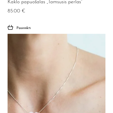
Kaklo papuošalas „Tamsusis perlas”
85.00
€
Pasirinkti