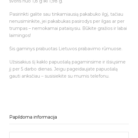
svoris nuo 1,8 g iki 1,98 g.
Pasirinkti galite sau tinkamiausią pakabuko ilgį, tačiau
nenusiminkite, jei pakabukas pasirodys per ilgas ar per
trumpas – nemokamai pataisysiu. Būkite gražios ir labai
laimingos!
Šis gaminys prabuotas Lietuvos prabavimo rūmuose.
Užsisakius šį kaklo papuošalą pagaminsime ir išsiųsime
jį per 5 darbo dienas. Jeigu pageidaujate papuošalą
gauti anksčiau – susisiekite su mumis telefonu.
Papildoma informacija