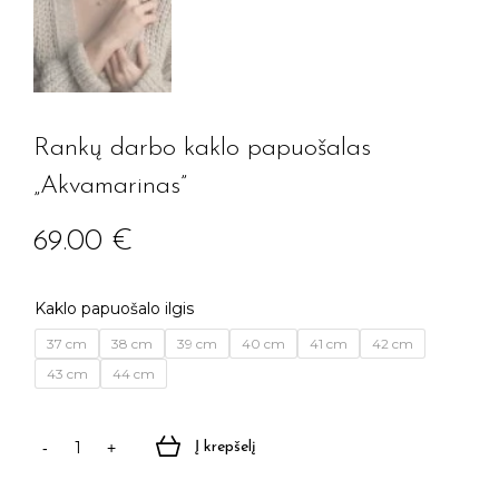
Rankų darbo kaklo papuošalas
„Akvamarinas”
69.00
€
Kaklo papuošalo ilgis
37 cm
38 cm
39 cm
40 cm
41 cm
42 cm
43 cm
44 cm
Į krepšelį
produkto
kiekis: