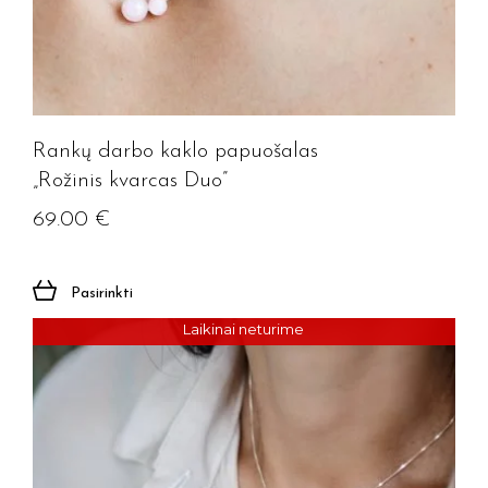
Rankų darbo kaklo papuošalas
„Rožinis kvarcas Duo”
69.00
€
Pasirinkti
Laikinai neturime