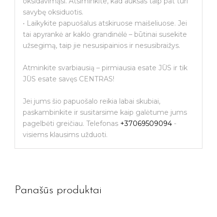
oksidavimąsi. Atsiminkite, kad auksas taip pat turi
savybę oksiduotis.
• Laikykite papuošalus atskiruose maišeliuose. Jei
tai apyrankė ar kaklo grandinėlė – būtinai susekite
užsegimą, taip jie nesusipainios ir nesusibraižys.
Atminkite svarbiausią – pirmiausia esate JŪS ir tik
JŪS esate savęs CENTRAS!
Jei jums šio papuošalo reikia labai skubiai,
paskambinkite ir susitarsime kaip galėtume jums
pagelbėti greičiau. Telefonas
+37069509094
-
visiems klausims užduoti.
Jūsų el. paštas
Panašūs produktai