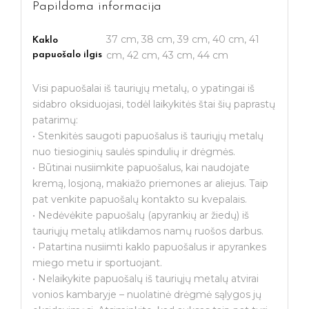
Papildoma informacija
37 cm, 38 cm, 39 cm, 40 cm, 41
Kaklo
cm, 42 cm, 43 cm, 44 cm
papuošalo ilgis
Visi papuošalai iš tauriųjų metalų, o ypatingai iš
sidabro oksiduojasi, todėl laikykitės štai šių paprastų
patarimų:
• Stenkitės saugoti papuošalus iš tauriųjų metalų
nuo tiesioginių saulės spindulių ir drėgmės.
• Būtinai nusiimkite papuošalus, kai naudojate
kremą, losjoną, makiažo priemones ar aliejus. Taip
pat venkite papuošalų kontakto su kvepalais.
• Nedėvėkite papuošalų (apyrankių ar žiedų) iš
tauriųjų metalų atlikdamos namų ruošos darbus.
• Patartina nusiimti kaklo papuošalus ir apyrankes
miego metu ir sportuojant.
• Nelaikykite papuošalų iš tauriųjų metalų atvirai
vonios kambaryje – nuolatinė drėgmė sąlygos jų