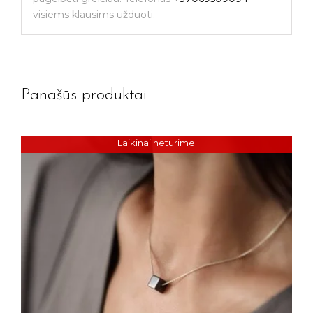
Jūsų el. paštas
visiems klausims užduoti.
Prenumeruoti
Panašūs produktai
Laikinai neturime