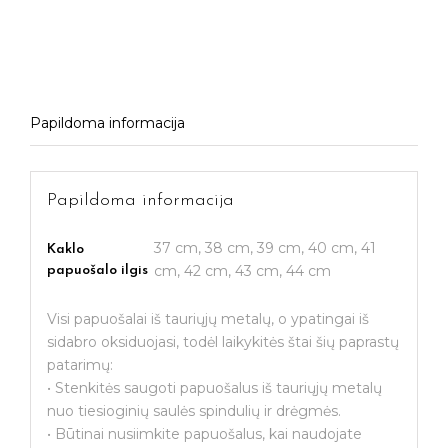
Papildoma informacija
Papildoma informacija
37 cm, 38 cm, 39 cm, 40 cm, 41
Kaklo
cm, 42 cm, 43 cm, 44 cm
papuošalo ilgis
Visi papuošalai iš tauriųjų metalų, o ypatingai iš
sidabro oksiduojasi, todėl laikykitės štai šių paprastų
patarimų:
• Stenkitės saugoti papuošalus iš tauriųjų metalų
nuo tiesioginių saulės spindulių ir drėgmės.
• Būtinai nusiimkite papuošalus, kai naudojate