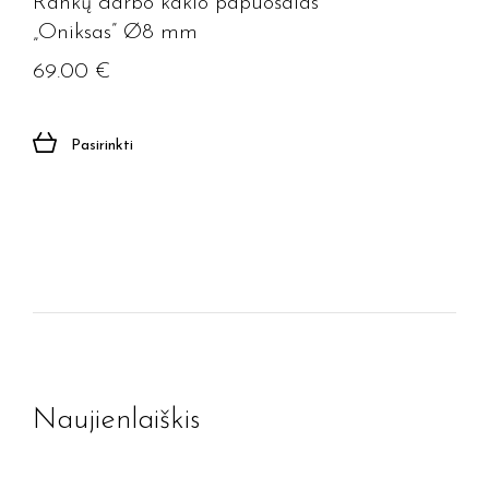
Rankų darbo kaklo papuošalas
„Oniksas” Ø8 mm
69.00
€
Pasirinkti
Naujienlaiškis