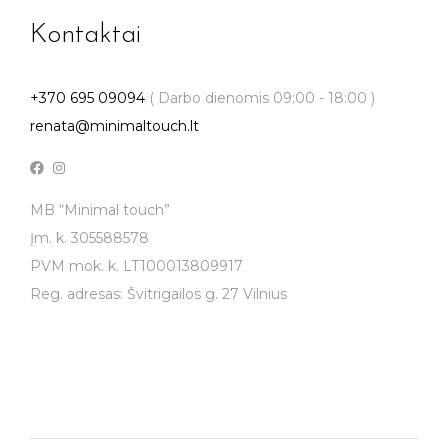
Kontaktai
+370 695 09094
( Darbo dienomis 09:00 - 18:00 )
renata@minimaltouch.lt
MB “Minimal touch”
Įm. k. 305588578
PVM mok. k. LT100013809917
Reg. adresas: Švitrigailos g. 27 Vilnius