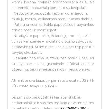
kremą, losjoną, makiažo priemones ar aliejus. Taip
pat venkite papuošalų kontakto su kvepalais.
• Nedėvėkite papuošalų (apyrankių ar žiedų) iš
tauriųjų metalų atlikdamos namų ruošos darbus.
• Patartina nusiimti kaklo papuošalus ir apyrankes
miego metu ir sportuojant.
• Nelaikykite papuošalų iš tauriųjų metalų atvirai
vonios kambaryje – nuolatinė drėgmė sąlygos jų
oksidavimąsi. Atsiminkite, kad auksas taip pat turi
savybę oksiduotis.
• Laikykite papuošalus atskiruose maišeliuose. Jei
tai apyrankė ar kaklo grandinėlė – būtinai susekite
užsegimą, taip jie nesusipainios ir nesusibraižys.
Atminkite svarbiausią – pirmiausia esate JŪS ir tik
JŪS esate savęs CENTRAS!
Jei jums šio papuošalo reikia labai skubiai,
paskambinkite ir susitarsime kaip galėtume jums
pagelbėti greičiau. Telefonas
+37069509094
-