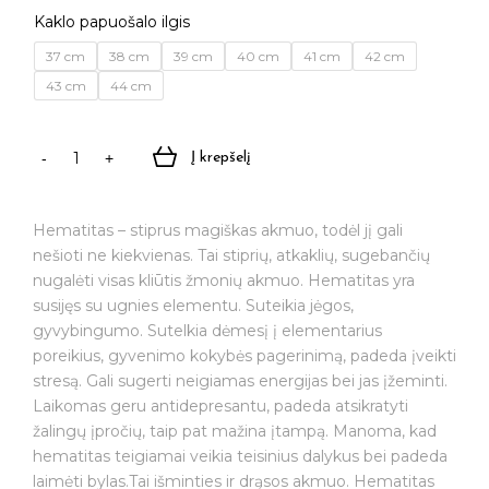
Kaklo papuošalo ilgis
37 cm
38 cm
39 cm
40 cm
41 cm
42 cm
43 cm
44 cm
Į krepšelį
produkto
kiekis:
Rankų
Hematitas – stiprus magiškas akmuo, todėl jį gali
darbo
nešioti ne kiekvienas. Tai stiprių, atkaklių, sugebančių
kaklo
nugalėti visas kliūtis žmonių akmuo. Hematitas yra
papuošalas
susijęs su ugnies elementu. Suteikia jėgos,
"Hematitas"
gyvybingumo. Sutelkia dėmesį į elementarius
Ø4
poreikius, gyvenimo kokybės pagerinimą, padeda įveikti
mm
stresą. Gali sugerti neigiamas energijas bei jas įžeminti.
Laikomas geru antidepresantu, padeda atsikratyti
žalingų įpročių, taip pat mažina įtampą. Manoma, kad
hematitas teigiamai veikia teisinius dalykus bei padeda
laimėti bylas.Tai išminties ir drąsos akmuo. Hematitas