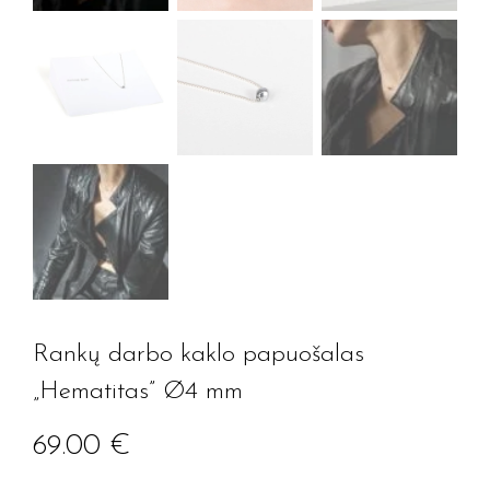
Rankų darbo kaklo papuošalas
„Hematitas” Ø4 mm
69.00
€