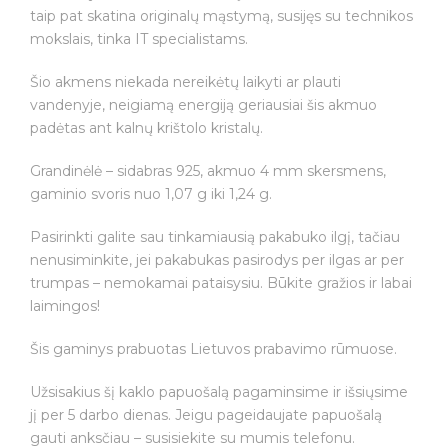
taip pat skatina originalų mąstymą, susijęs su technikos
mokslais, tinka IT specialistams.
Šio akmens niekada nereikėtų laikyti ar plauti
vandenyje, neigiamą energiją geriausiai šis akmuo
padėtas ant kalnų krištolo kristalų.
Grandinėlė – sidabras 925, akmuo 4 mm skersmens,
gaminio svoris nuo 1,07 g iki 1,24 g.
Pasirinkti galite sau tinkamiausią pakabuko ilgį, tačiau
nenusiminkite, jei pakabukas pasirodys per ilgas ar per
trumpas – nemokamai pataisysiu. Būkite gražios ir labai
laimingos!
Šis gaminys prabuotas Lietuvos prabavimo rūmuose.
Užsisakius šį kaklo papuošalą pagaminsime ir išsiųsime
jį per 5 darbo dienas. Jeigu pageidaujate papuošalą
gauti anksčiau – susisiekite su mumis telefonu.