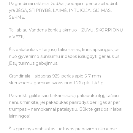
Pagrindiniai raktiniai žodžiai juodajam perlui apibūdinti
yra JĖGA, STIPRYBĖ, LAIMĖ, INTUICIJA, GIJIMAS,
SĖKMĖ.
Tai labiau Vandens ženklų akmuo – ŽUVŲ, SKORPIONŲ
ir VĖŽIŲ.
Šis pakabukas – tai jūsų talismanas, kuris apsaugos jus
nuo gyvenimo sunkumu ir padės išsiugdyti geriausius
jūsų turimus gebėjimus.
Grandinėlė – sidabras 925, perlas apie 5-7 mm
skersmens, gaminio svoris nuo 1,26 g iki 1,43 g.
Pasirinkti galite sau tinkamiausią pakabuko ilgį, tačiau
nenusiminkite, jei pakabukas pasirodys per ilgas ar per
trumpas – nemokamai pataisysiu. Būkite gražios ir labai
laimingos!
Šis gaminys prabuotas Lietuvos prabavimo rūmuose.