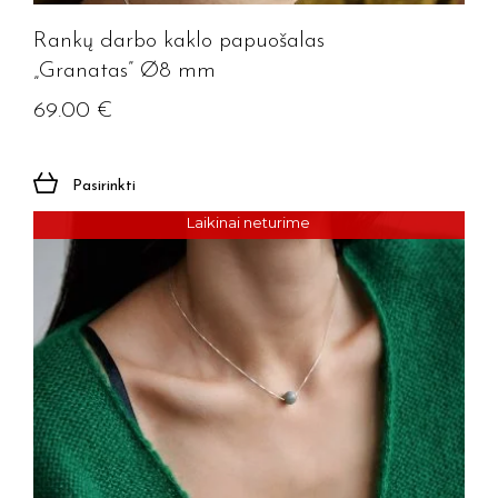
Rankų darbo kaklo papuošalas
„Granatas” Ø8 mm
69.00
€
Pasirinkti
Laikinai neturime