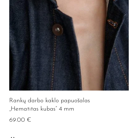
Rankų darbo kaklo papuošalas
„Hematitas kubas” 4 mm
69.00
€