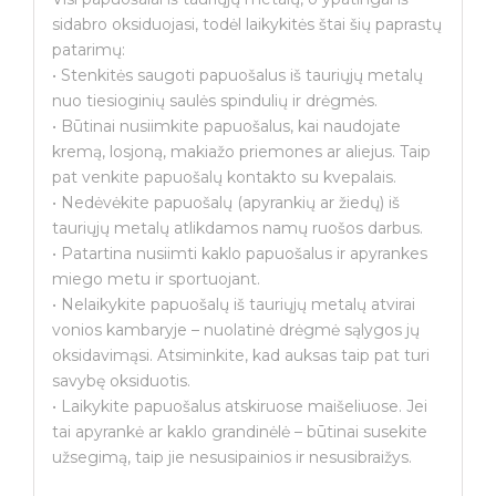
sidabro oksiduojasi, todėl laikykitės štai šių paprastų
patarimų:
• Stenkitės saugoti papuošalus iš tauriųjų metalų
nuo tiesioginių saulės spindulių ir drėgmės.
• Būtinai nusiimkite papuošalus, kai naudojate
kremą, losjoną, makiažo priemones ar aliejus. Taip
pat venkite papuošalų kontakto su kvepalais.
• Nedėvėkite papuošalų (apyrankių ar žiedų) iš
tauriųjų metalų atlikdamos namų ruošos darbus.
• Patartina nusiimti kaklo papuošalus ir apyrankes
miego metu ir sportuojant.
• Nelaikykite papuošalų iš tauriųjų metalų atvirai
vonios kambaryje – nuolatinė drėgmė sąlygos jų
oksidavimąsi. Atsiminkite, kad auksas taip pat turi
savybę oksiduotis.
• Laikykite papuošalus atskiruose maišeliuose. Jei
tai apyrankė ar kaklo grandinėlė – būtinai susekite
užsegimą, taip jie nesusipainios ir nesusibraižys.