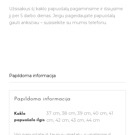
Užsisakius šį kaklo papuošalą pagaminsime ir išsiųsime
jį per 5 darbo dienas. Jeigu pageidaujate papuošalą
gauti anksčiau – susisiekite su mumis telefonu.
Papildoma informacija
Papildoma informacija
37 cm, 38 cm, 39 cm, 40 cm, 41
Kaklo
cm, 42 cm, 43 cm, 44 cm
papuošalo ilgis
Visi papuošalai iš tauriųjų metalų, o ypatingai iš