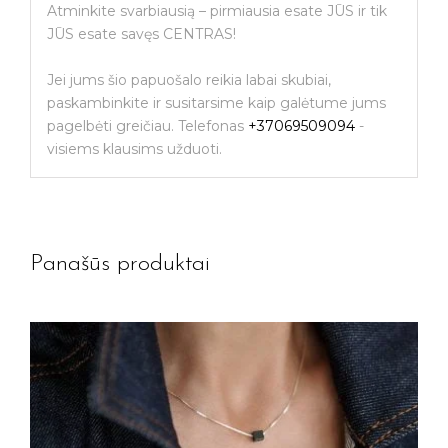
Atminkite svarbiausią – pirmiausia esate JŪS ir tik
JŪS esate savęs CENTRAS!
Jei jums šio papuošalo reikia labai skubiai,
paskambinkite ir susitarsime kaip galėtume jums
pagelbėti greičiau. Telefonas
+37069509094
-
visiems klausims užduoti.
Panašūs produktai
Jūsų el. paštas
Prenumeruoti