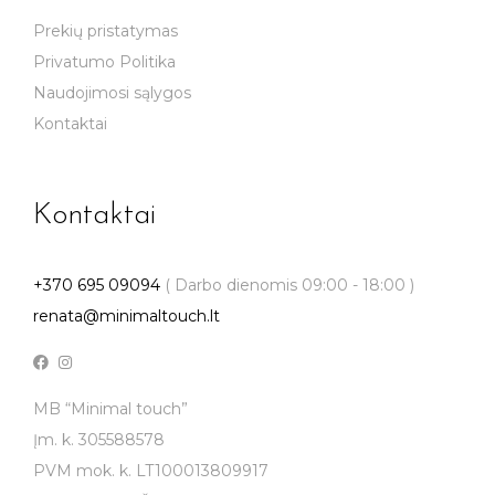
Prekių pristatymas
Privatumo Politika
Naudojimosi sąlygos
Kontaktai
Kontaktai
+370 695 09094
( Darbo dienomis 09:00 - 18:00 )
renata@minimaltouch.lt
MB “Minimal touch”
Įm. k. 305588578
PVM mok. k. LT100013809917