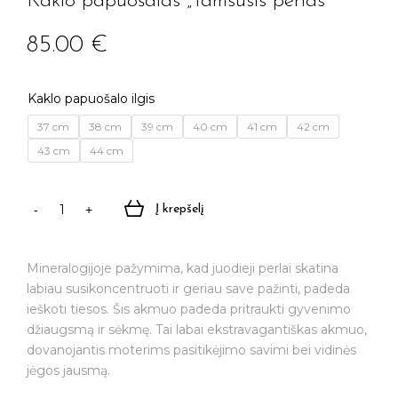
Kaklo papuošalas „Tamsusis perlas”
85.00
€
Kaklo papuošalo ilgis
37 cm
38 cm
39 cm
40 cm
41 cm
42 cm
43 cm
44 cm
Į krepšelį
produkto
kiekis:
Kaklo
Mineralogijoje pažymima, kad juodieji perlai skatina
papuošalas
labiau susikoncentruoti ir geriau save pažinti, padeda
"Tamsusis
ieškoti tiesos. Šis akmuo padeda pritraukti gyvenimo
perlas"
džiaugsmą ir sėkmę. Tai labai ekstravagantiškas akmuo,
dovanojantis moterims pasitikėjimo savimi bei vidinės
jėgos jausmą.