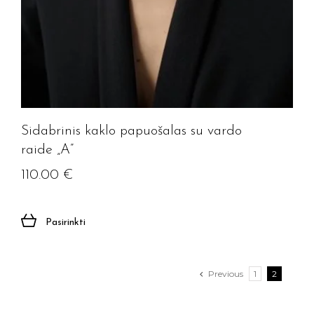
Sidabrinis kaklo papuošalas su vardo
raide „A”
110.00
€
Pasirinkti
Previous
1
2