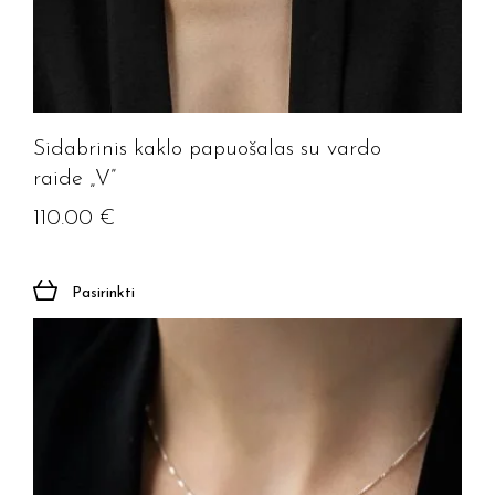
Sidabrinis kaklo papuošalas su vardo
raide „V”
110.00
€
Pasirinkti