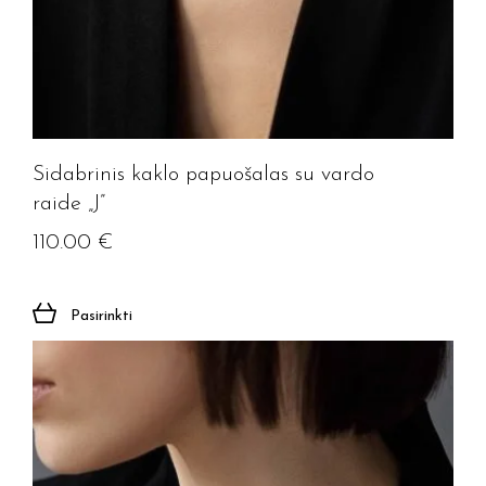
Sidabrinis kaklo papuošalas su vardo
raide „J”
110.00
€
Pasirinkti