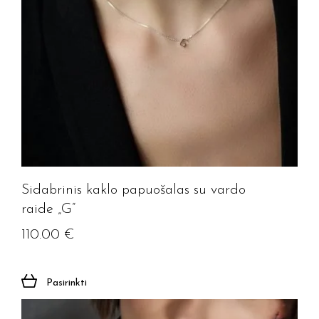
Sidabrinis kaklo papuošalas su vardo
raide „G”
110.00
€
Pasirinkti