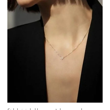
Jūsų el. paštas
Prenumeruoti