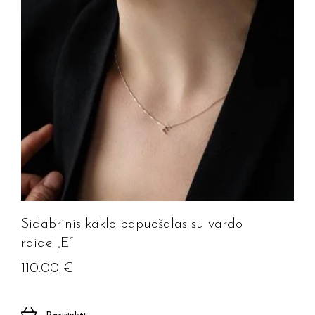
Sidabrinis kaklo papuošalas su vardo
raide „E”
110.00
€