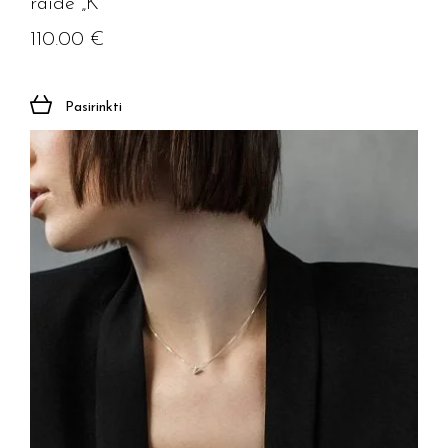
raide „K”
110.00
€
Pasirinkti