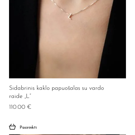
Sidabrinis kaklo papuošalas su vardo
raide „L”
110.00
€
Pasirinkti