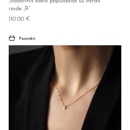
Sidabrinis kaklo papuošalas su vardo
raide „R”
110.00
€
Pasirinkti