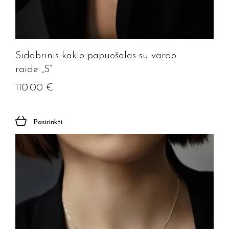
Sidabrinis kaklo papuošalas su vardo
raide „S”
110.00
€
Pasirinkti