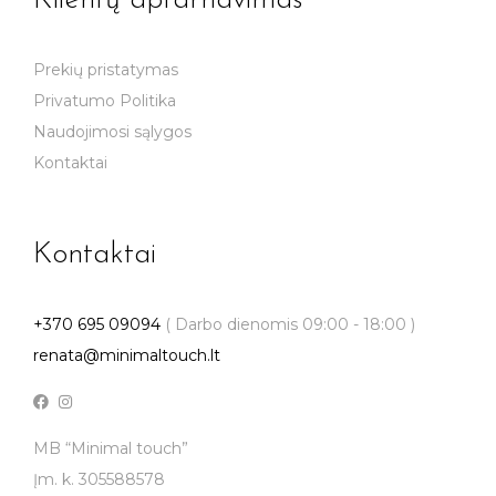
Klientų aptarnavimas
Prekių pristatymas
Privatumo Politika
Naudojimosi sąlygos
Kontaktai
Kontaktai
+370 695 09094
( Darbo dienomis 09:00 - 18:00 )
renata@minimaltouch.lt
MB “Minimal touch”
Įm. k. 305588578