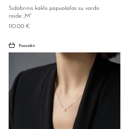
Sidabrinis kaklo papuošalas su vardo
raide „M”
110.00
€
Pasirinkti