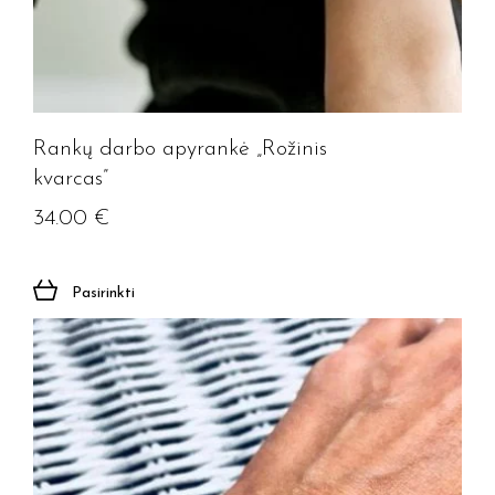
Rankų darbo apyrankė „Rožinis
kvarcas”
34.00
€
Pasirinkti
Jūsų el. paštas
Prenumeruoti