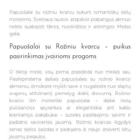
Papuošalai su rožiniu kvarcu sukurti romantiškų sielų
moterims. Švelnaus rausvo atspalvio prabangus akmuo
neleis suabejoti tikros, nuoširdžios ir aistringos Meilės
galia.
Papuošalai su Rožiniu kvarcu – puikus
pasirinkimas įvairioms progoms
O tikroji meilė, visų pirma, prasideda nuo meilės sau.
Pasilepindama dailiais papuošalais su rožinio kvarco
akmeniu, išmoksite mylėti save ir nugalėsite nuo slaptų
svajonių atitolinantį pernelyg didelį drovumą. Rožinio
kvarco itin moteriški papuošalai – dailiai riešą
puošiančios apyrankės ar elegantiškai ant kaklo
krentantys pakabukai – suteiks pasitikėjimo savimi ir
padidins savivertės jausmą. Rožinis kvarcas išgydys
senas sielos žaizdas ir padrąsins iš naujo atsiverti šiltų
jausmų pasauliui.