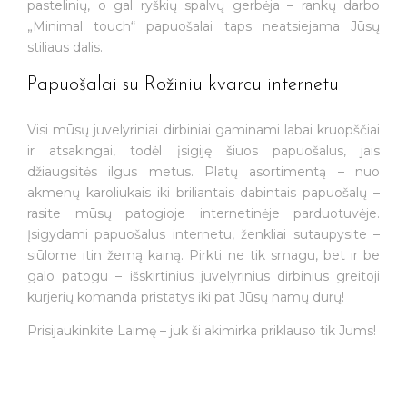
pastelinių, o gal ryškių spalvų gerbėja – rankų darbo
„Minimal touch“ papuošalai taps neatsiejama Jūsų
stiliaus dalis.
Papuošalai su Rožiniu kvarcu internetu
Visi mūsų juvelyriniai dirbiniai gaminami labai kruopščiai
ir atsakingai, todėl įsigiję šiuos papuošalus, jais
džiaugsitės ilgus metus. Platų asortimentą – nuo
akmenų karoliukais iki briliantais dabintais papuošalų –
rasite mūsų patogioje internetinėje parduotuvėje.
Įsigydami papuošalus internetu, ženkliai sutaupysite –
siūlome itin žemą kainą. Pirkti ne tik smagu, bet ir be
galo patogu – išskirtinius juvelyrinius dirbinius greitoji
kurjerių komanda pristatys iki pat Jūsų namų durų!
Prisijaukinkite Laimę – juk ši akimirka priklauso tik Jums!