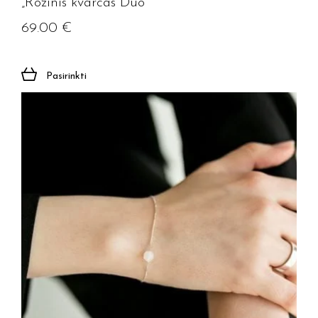
„Rožinis kvarcas Duo”
69.00
€
Pasirinkti