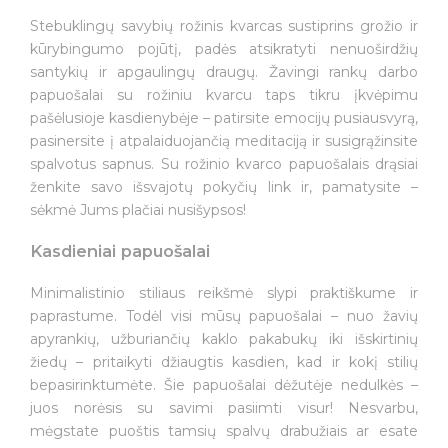
Stebuklingų savybių rožinis kvarcas sustiprins grožio ir
kūrybingumo pojūtį, padės atsikratyti nenuoširdžių
santykių ir apgaulingų draugų. Žavingi rankų darbo
papuošalai su rožiniu kvarcu taps tikru įkvėpimu
pašėlusioje kasdienybėje – patirsite emocijų pusiausvyrą,
pasinersite į atpalaiduojančią meditaciją ir susigrąžinsite
spalvotus sapnus. Su rožinio kvarco papuošalais drąsiai
ženkite savo išsvajotų pokyčių link ir, pamatysite –
sėkmė Jums plačiai nusišypsos!
Kasdieniai papuošalai
Minimalistinio stiliaus reikšmė slypi praktiškume ir
paprastume. Todėl visi mūsų papuošalai – nuo žavių
apyrankių, užburiančių kaklo pakabukų iki išskirtinių
žiedų – pritaikyti džiaugtis kasdien, kad ir kokį stilių
bepasirinktumėte. Šie papuošalai dėžutėje nedulkės –
juos norėsis su savimi pasiimti visur! Nesvarbu,
mėgstate puoštis tamsių spalvų drabužiais ar esate