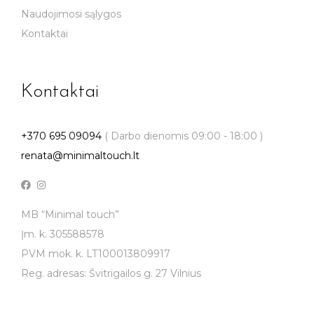
Naudojimosi sąlygos
Kontaktai
Kontaktai
+370 695 09094
( Darbo dienomis 09:00 - 18:00 )
renata@minimaltouch.lt
MB “Minimal touch”
Įm. k. 305588578
PVM mok. k. LT100013809917
Reg. adresas: Švitrigailos g. 27 Vilnius