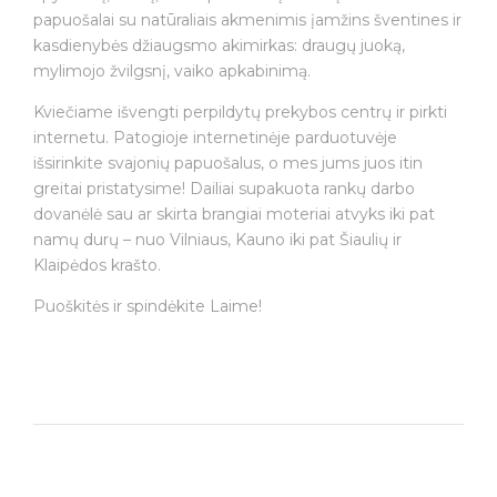
papuošalai su natūraliais akmenimis įamžins šventines ir
kasdienybės džiaugsmo akimirkas: draugų juoką,
mylimojo žvilgsnį, vaiko apkabinimą.
Kviečiame išvengti perpildytų prekybos centrų ir pirkti
internetu. Patogioje internetinėje parduotuvėje
išsirinkite svajonių papuošalus, o mes jums juos itin
greitai pristatysime! Dailiai supakuota rankų darbo
dovanėlė sau ar skirta brangiai moteriai atvyks iki pat
namų durų – nuo Vilniaus, Kauno iki pat Šiaulių ir
Klaipėdos krašto.
Puoškitės ir spindėkite Laime!