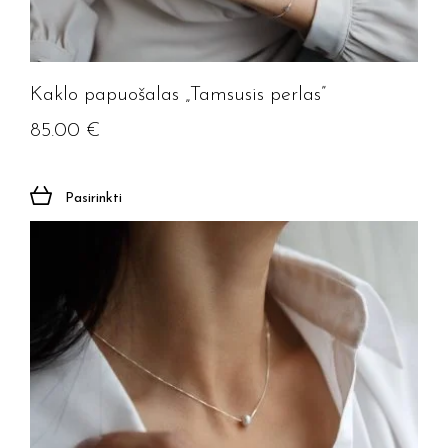
Kaklo papuošalas „Tamsusis perlas”
85.00
€
Pasirinkti