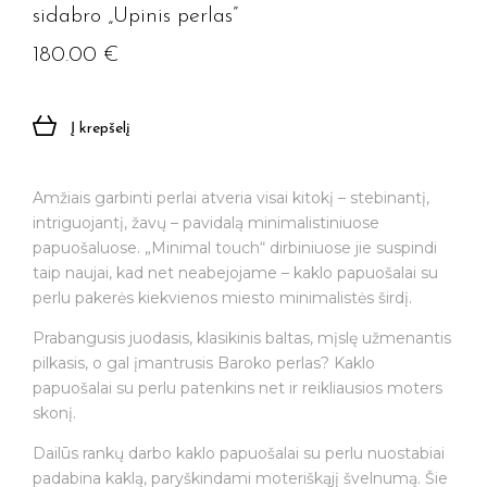
sidabro „Upinis perlas”
180.00
€
Į krepšelį
Amžiais garbinti perlai atveria visai kitokį – stebinantį,
intriguojantį, žavų – pavidalą minimalistiniuose
papuošaluose. „Minimal touch“ dirbiniuose jie suspindi
taip naujai, kad net neabejojame – kaklo papuošalai su
perlu pakerės kiekvienos miesto minimalistės širdį.
Prabangusis juodasis, klasikinis baltas, mįslę užmenantis
pilkasis, o gal įmantrusis Baroko perlas? Kaklo
papuošalai su perlu patenkins net ir reikliausios moters
skonį.
Dailūs rankų darbo kaklo papuošalai su perlu nuostabiai
padabina kaklą, paryškindami moteriškąjį švelnumą. Šie