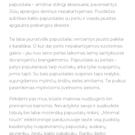
papuošalai – amžinai stilingi aksesuarai, paversiantys
Jūsų aprangos derinius nepakartojamais. Puoškitės
subtiliais kaklo papuošalais su perlu ir visada jausitės
apgaubta prabangos skraiste.
Tai labai jaunatviški papuošalai, verčiantys jaustis pakiliai
ir karališkai. O kur dar perlo nepakartojamos ezoterinės
galios – jau nuo seno perlas laikomas laimę santykiuose
dovanojančiu brangakmeniu. Papuošalai su perlais –
patys populiariausi tarp nuotakų arba tyliai svajojančių
jomis tapti. Su šiais papuošalais svajonės taps realybe,
sujungdamos mylinčių širdžių sielas amžiams. Tai puikus
pasirinkimas mylinčioms švelnioms sieloms.
Pirkdami pas mus, būsite maloniai nudžiuginti itin
prieinamos kainomis. Nevaržykite savęs ir susikurkite
tobulą bei labai moterišką papuošalų rinkinį. „Minimal
touch“ elektroninėje parduotuvėje rasite visą puokštę
kasdienybę nuspalvinančių papuošalų: auskarų,
apyrankių, žiedų, kaklo pakabukų. Rankų darbo