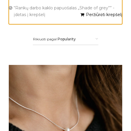
“Rankų darbo kaklo papuošalas „Shade of grey”” -
įdėtas į krepšelį
Peržiūrėti krepšelį
Rikiuoti pagal
Popularity