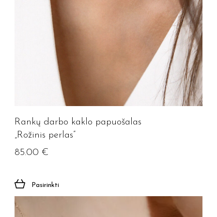
Rankų darbo kaklo papuošalas
„Rožinis perlas”
Jūsų el. paštas
85.00
€
Prenumeruoti
Pasirinkti