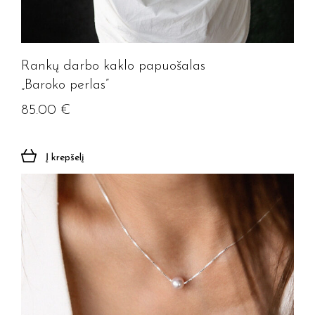
Rankų darbo kaklo papuošalas
„Baroko perlas”
85.00
€
Į krepšelį