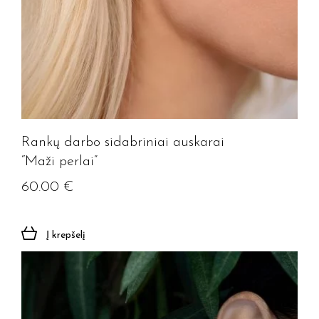
Rankų darbo sidabriniai auskarai
“Maži perlai”
60.00
€
Į krepšelį