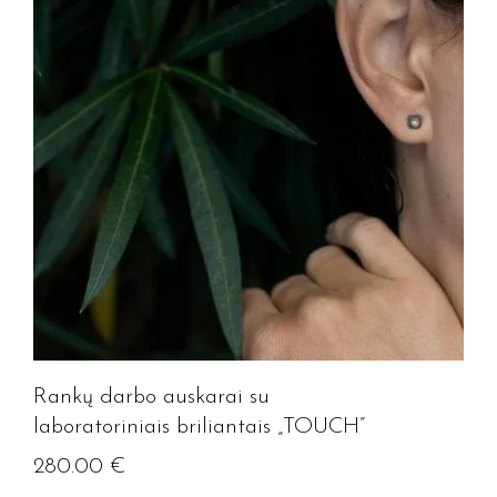
Rankų darbo auskarai su
laboratoriniais briliantais „TOUCH”
280.00
€