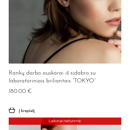
Rankų darbo auskarai iš sidabro su
laboratoriniais briliantais “TOKYO”
180.00
€
Į krepšelį
Laikinai neturime