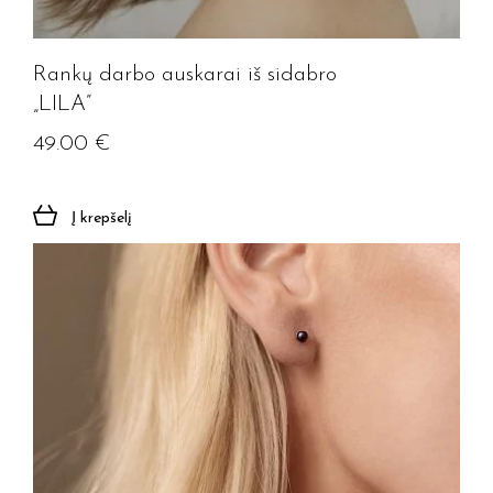
Rankų darbo auskarai iš sidabro
„LILA”
49.00
€
Į krepšelį