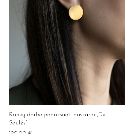
Rankų darbo paauksuoti auskarai „Dvi
Saulės”
120.00
€