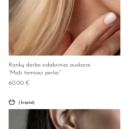
Rankų darbo sidabriniai auskarai
“Maži tamsieji perlai”
60.00
€
Į krepšelį