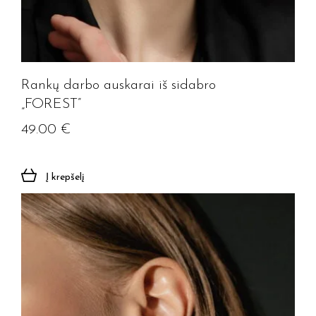
Rankų darbo auskarai iš sidabro
„FOREST”
49.00
€
Į krepšelį