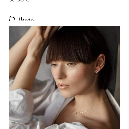
60.00
€
Į krepšelį