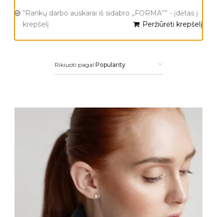
“Rankų darbo auskarai iš sidabro „FORMA”” - įdėtas į
krepšelį
Peržiūrėti krepšelį
Rikiuoti pagal
Popularity