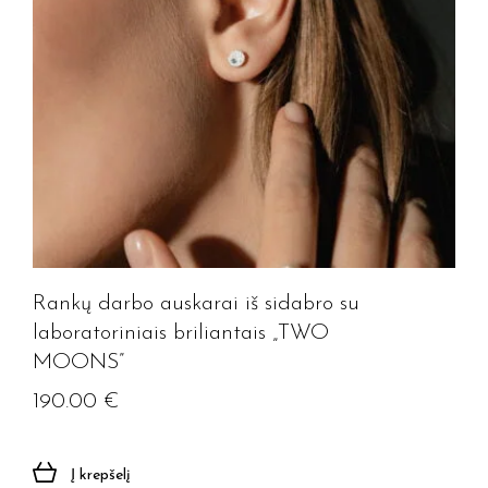
Rankų darbo auskarai iš sidabro su
laboratoriniais briliantais „TWO
MOONS”
190.00
€
Į krepšelį