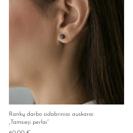
Rankų darbo sidabriniai auskarai
„Tamsieji perlai”