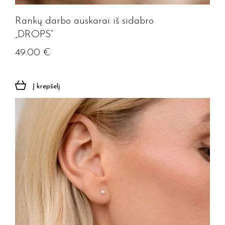
Prenumeruoti
Rankų darbo auskarai iš sidabro
„DROPS”
49.00
€
Į krepšelį