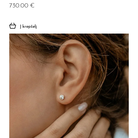
730.00
€
Į krepšelį