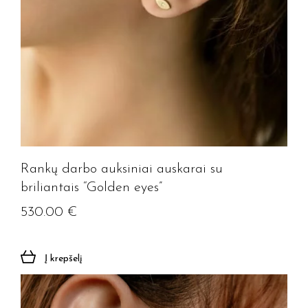
Rankų darbo auksiniai auskarai su
briliantais “Golden eyes”
530.00
€
Į krepšelį