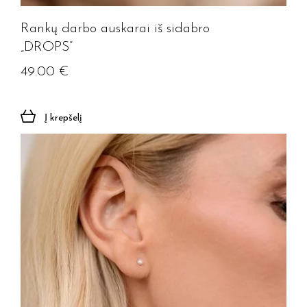
Prenumeruoti
Rankų darbo auskarai iš sidabro
„DROPS”
49.00
€
Į krepšelį