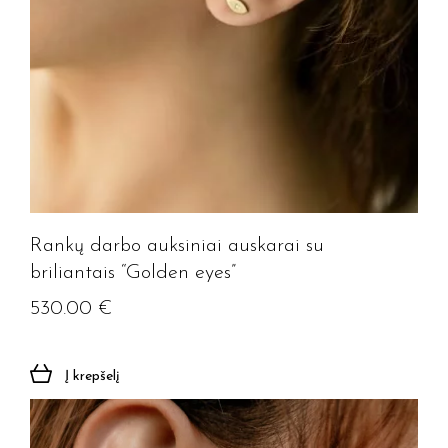
Rankų darbo auksiniai auskarai su
briliantais “Golden eyes”
530.00
€
Į krepšelį