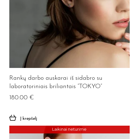
Rankų darbo auskarai iš sidabro su
laboratoriniais briliantais “TOKYO”
180.00
€
Į krepšelį
Laikinai neturime