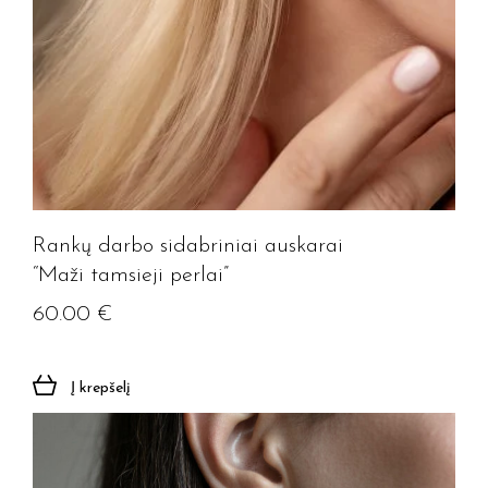
Rankų darbo sidabriniai auskarai
“Maži tamsieji perlai”
60.00
€
Į krepšelį