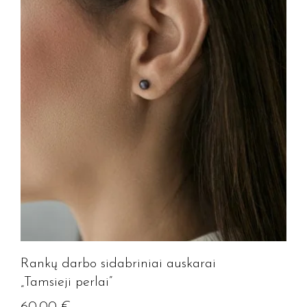
Rankų darbo sidabriniai auskarai
„Tamsieji perlai”