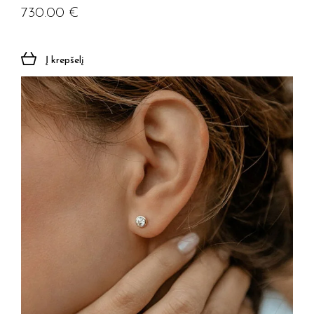
730.00
€
Į krepšelį