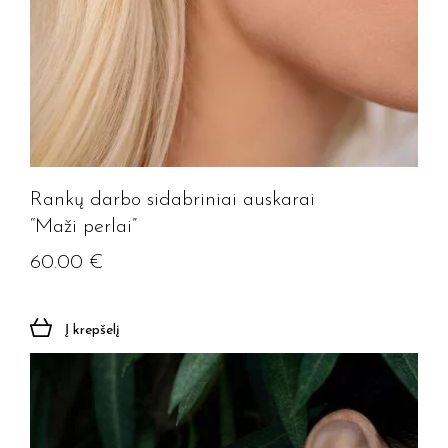
Rankų darbo sidabriniai auskarai
“Maži perlai”
60.00
€
Į krepšelį