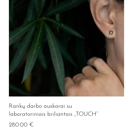
Rankų darbo auskarai su
laboratoriniais briliantais „TOUCH”
280.00
€