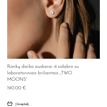
Rankų darbo auskarai iš sidabro su
laboratoriniais briliantais „TWO
MOONS”
190.00
€
Į krepšelį