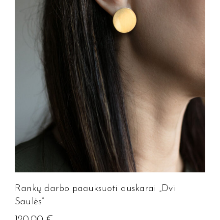
Rankų darbo paauksuoti auskarai „Dvi
Saulės”
120.00
€