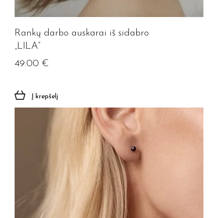
Rankų darbo auskarai iš sidabro
„LILA”
49.00
€
Į krepšelį