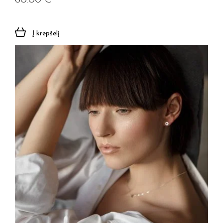
60.00
€
Į krepšelį