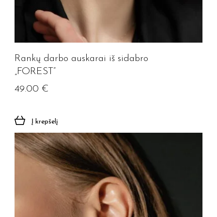
Rankų darbo auskarai iš sidabro
„FOREST”
49.00
€
Į krepšelį