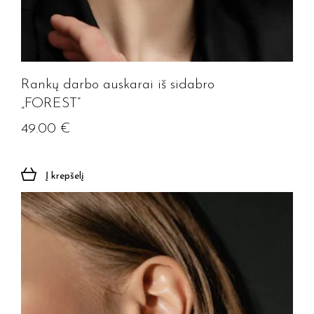
Rankų darbo auskarai iš sidabro
„FOREST”
49.00
€
Į krepšelį