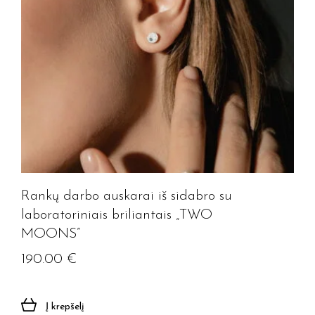
Rankų darbo auskarai iš sidabro su
laboratoriniais briliantais „TWO
MOONS”
190.00
€
Į krepšelį