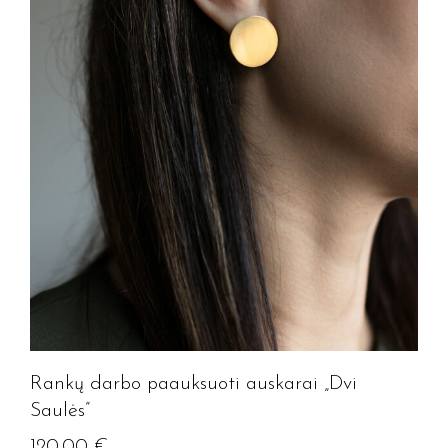
Rankų darbo paauksuoti auskarai „Dvi
Saulės”
120.00
€