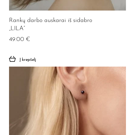
Rankų darbo auskarai iš sidabro
„LILA”
49.00
€
Į krepšelį