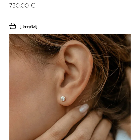
730.00
€
Į krepšelį