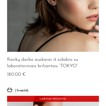
Rankų darbo auskarai iš sidabro su
laboratoriniais briliantais “TOKYO”
180.00
€
Į krepšelį
Laikinai neturime