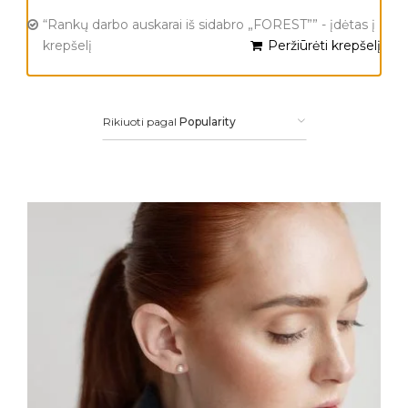
“Rankų darbo auskarai iš sidabro „FOREST”” - įdėtas į
krepšelį
Peržiūrėti krepšelį
Rikiuoti pagal
Popularity