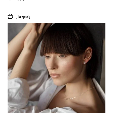
60.00
€
Į krepšelį