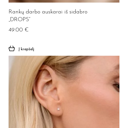
Prenumeruoti
Rankų darbo auskarai iš sidabro
„DROPS”
49.00
€
Į krepšelį