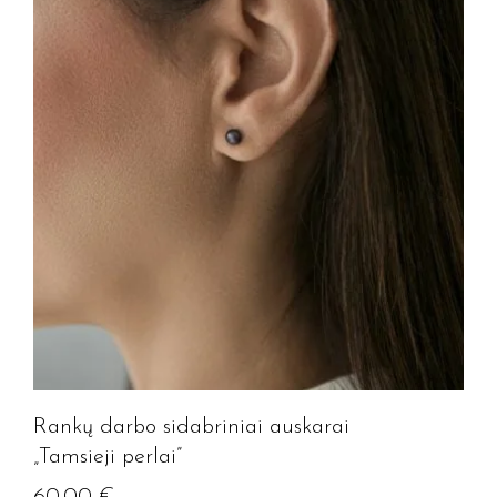
Rankų darbo sidabriniai auskarai
„Tamsieji perlai”