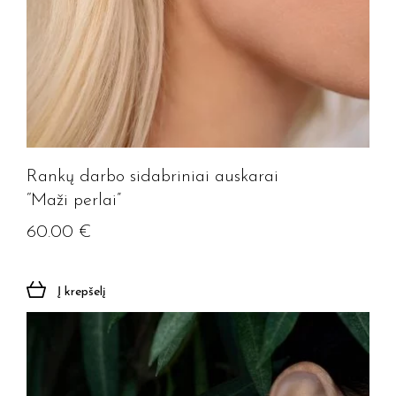
Rankų darbo sidabriniai auskarai
“Maži perlai”
60.00
€
Į krepšelį