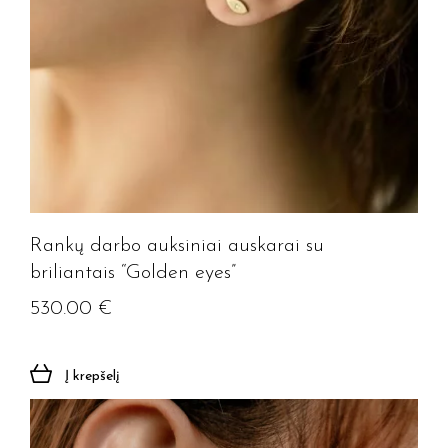
Rankų darbo auksiniai auskarai su
briliantais “Golden eyes”
530.00
€
Į krepšelį