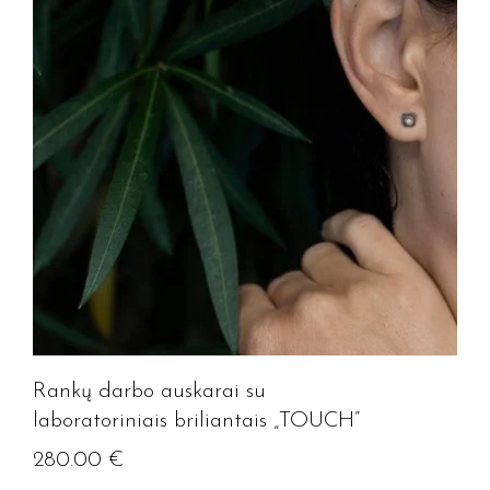
Rankų darbo auskarai su
laboratoriniais briliantais „TOUCH”
280.00
€