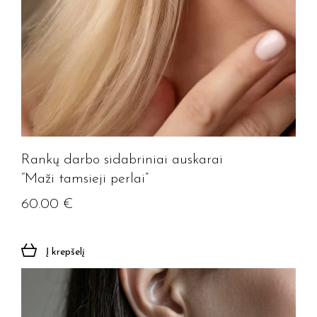
Rankų darbo sidabriniai auskarai
“Maži tamsieji perlai”
60.00
€
Į krepšelį