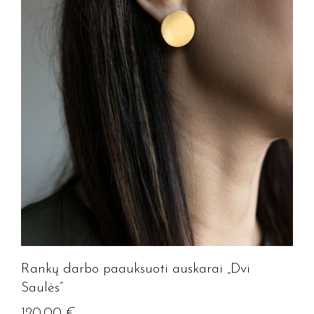
Rankų darbo paauksuoti auskarai „Dvi
Saulės”
120.00
€