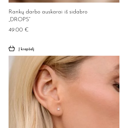
Prenumeruoti
Rankų darbo auskarai iš sidabro
„DROPS”
49.00
€
Į krepšelį