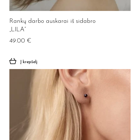
Rankų darbo auskarai iš sidabro
„LILA”
49.00
€
Į krepšelį