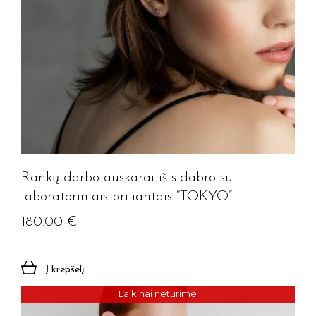
Rankų darbo auskarai iš sidabro su
laboratoriniais briliantais “TOKYO”
180.00
€
Į krepšelį
Laikinai neturime