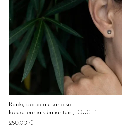
Rankų darbo auskarai su
laboratoriniais briliantais „TOUCH”
280.00
€