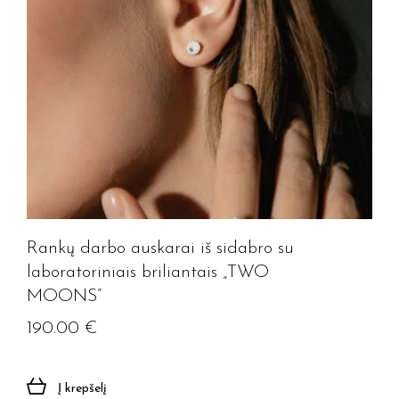
Rankų darbo auskarai iš sidabro su
laboratoriniais briliantais „TWO
MOONS”
190.00
€
Į krepšelį