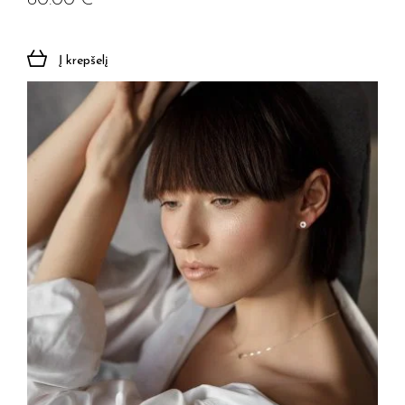
60.00
€
Į krepšelį