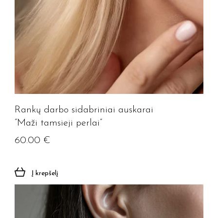
Rankų darbo sidabriniai auskarai
“Maži tamsieji perlai”
60.00
€
Į krepšelį