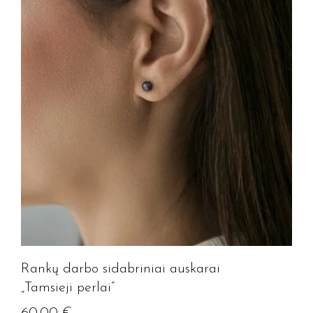
Rankų darbo sidabriniai auskarai
„Tamsieji perlai”