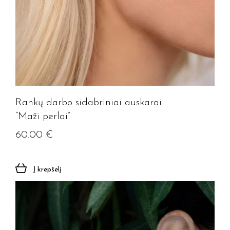
Rankų darbo sidabriniai auskarai
“Maži perlai”
60.00
€
Į krepšelį