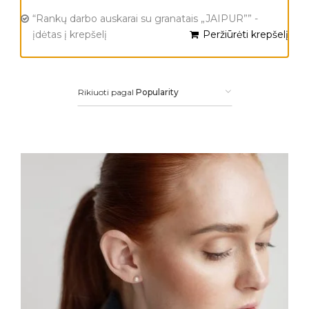
“Rankų darbo auskarai su granatais „JAIPUR”” -
įdėtas į krepšelį
Peržiūrėti krepšelį
Rikiuoti pagal
Popularity