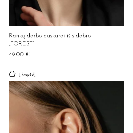
Rankų darbo auskarai iš sidabro
„FOREST”
49.00
€
Į krepšelį