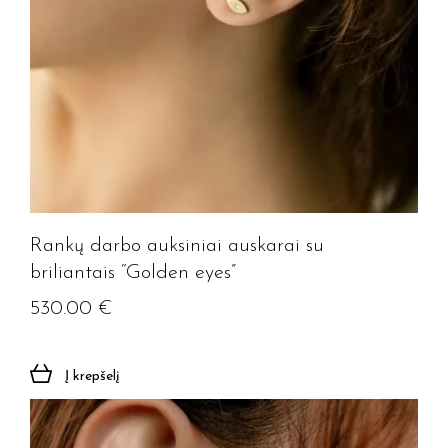
Rankų darbo auksiniai auskarai su
briliantais “Golden eyes”
530.00
€
Į krepšelį