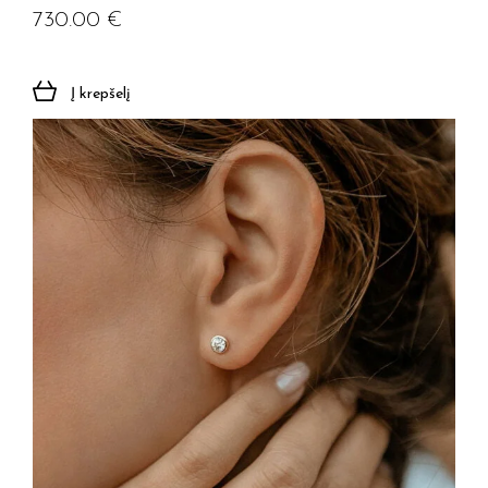
730.00
€
Į krepšelį