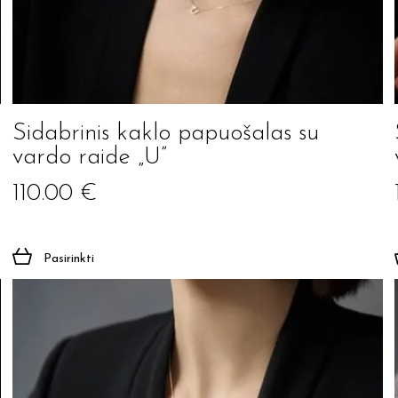
Sidabrinis kaklo papuošalas su
vardo raide „U”
110.00
€
Pasirinkti