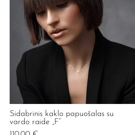
Sidabrinis kaklo papuošalas su
vardo raide „F”
110.00
€