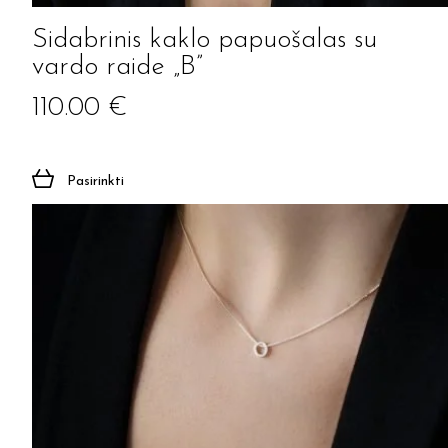
Sidabrinis kaklo papuošalas su
vardo raide „B”
110.00
€
Pasirinkti