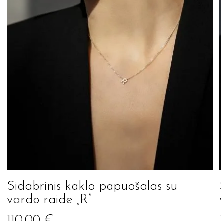
Sidabrinis kaklo papuošalas su
vardo raide „R”
110.00
€