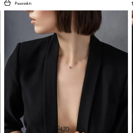
Pasirinkti
Jūsų el. paštas