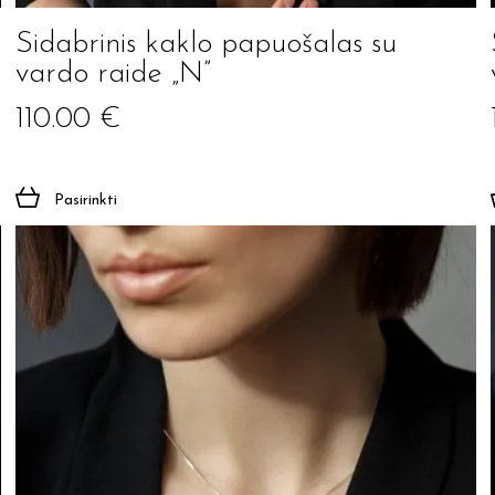
Sidabrinis kaklo papuošalas su
Prenumeruoti
vardo raide „N”
110.00
€
Pasirinkti