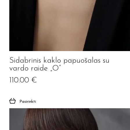
Sidabrinis kaklo papuošalas su
vardo raide „O”
110.00
€
Pasirinkti