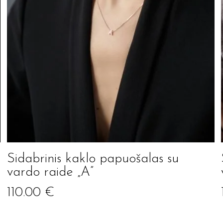
Sidabrinis kaklo papuošalas su
vardo raide „A”
110.00
€