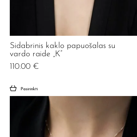
Sidabrinis kaklo papuošalas su
vardo raide „K”
110.00
€
Pasirinkti