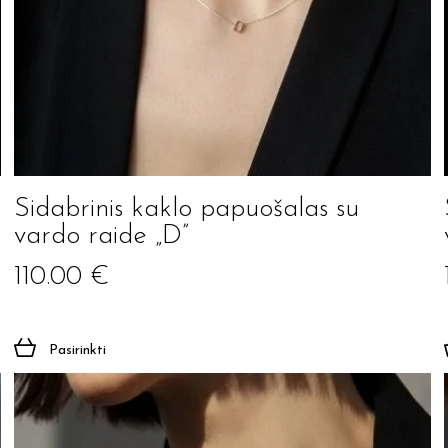
Sidabrinis kaklo papuošalas su
vardo raide „D”
110.00
€
Pasirinkti