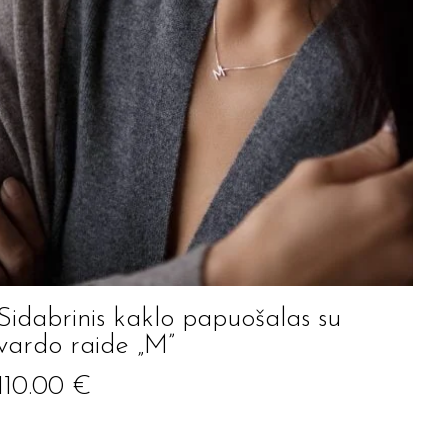
Sidabrinis kaklo papuošalas su
vardo raide „M”
110.00
€