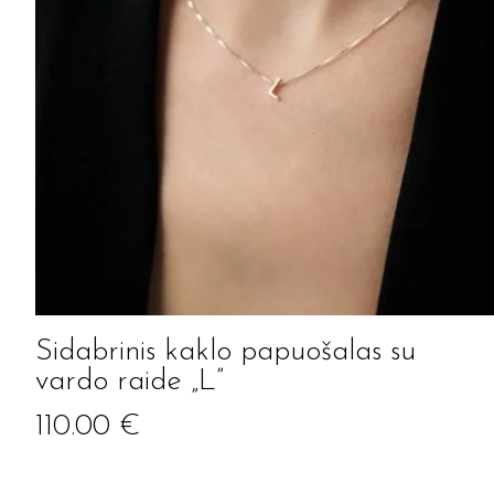
Sidabrinis kaklo papuošalas su
vardo raide „L”
110.00
€