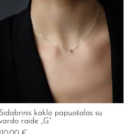
Sidabrinis kaklo papuošalas su
vardo raide „G”
110.00
€