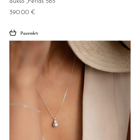
aukso „Perlas 585”
390.00
€
Pasirinkti