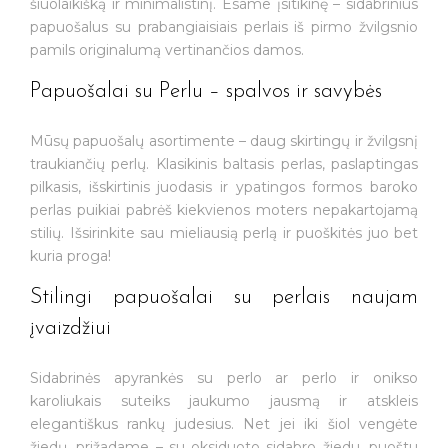
šiuolaikišką ir minimalistinį. Esame įsitikinę – sidabrinius
papuošalus su prabangiaisiais perlais iš pirmo žvilgsnio
pamils originalumą vertinančios damos.
Papuošalai su Perlu – spalvos ir savybės
Mūsų papuošalų asortimente – daug skirtingų ir žvilgsnį
traukiančių perlų. Klasikinis baltasis perlas, paslaptingas
pilkasis, išskirtinis juodasis ir ypatingos formos baroko
perlas puikiai pabrėš kiekvienos moters nepakartojamą
stilių. Išsirinkite sau mieliausią perlą ir puoškitės juo bet
kuria proga!
Stilingi papuošalai su perlais naujam
įvaizdžiui
Sidabrinės apyrankės su perlo ar perlo ir onikso
karoliukais suteiks jaukumo jausmą ir atskleis
elegantiškus rankų judesius. Net jei iki šiol vengėte
žiedų, prižadame – su oksiduoto sidabro žiedu, puoštu