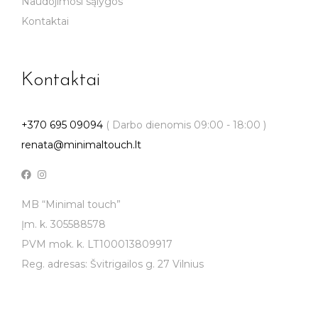
Naudojimosi sąlygos
Kontaktai
Kontaktai
+370 695 09094
( Darbo dienomis 09:00 - 18:00 )
renata@minimaltouch.lt
MB “Minimal touch”
Įm. k. 305588578
PVM mok. k. LT100013809917
Reg. adresas: Švitrigailos g. 27 Vilnius