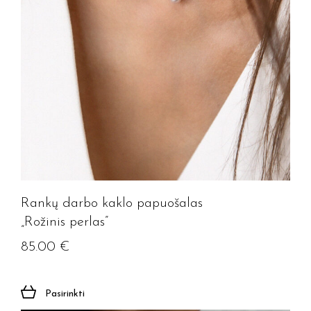
Rankų darbo kaklo papuošalas
„Rožinis perlas”
85.00
€
Pasirinkti