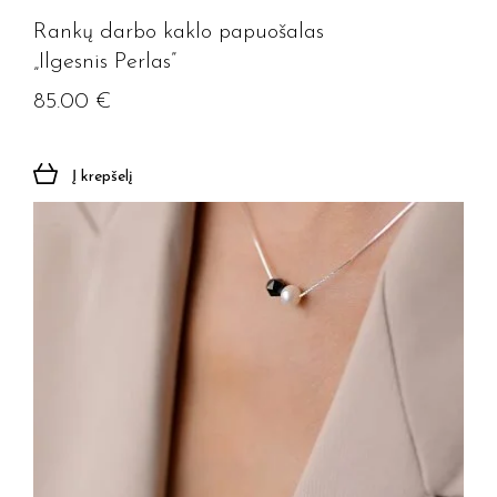
Rankų darbo kaklo papuošalas
„Ilgesnis Perlas”
85.00
€
Į krepšelį