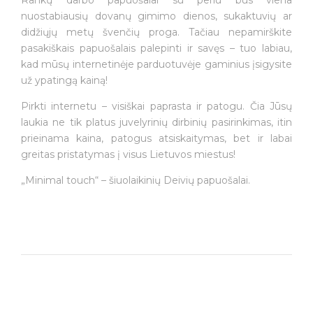
Rankų darbo papuošalai su perlu bus viena
nuostabiausių dovanų gimimo dienos, sukaktuvių ar
didžiųjų metų švenčių proga. Tačiau nepamirškite
pasakiškais papuošalais palepinti ir savęs – tuo labiau,
kad mūsų internetinėje parduotuvėje gaminius įsigysite
už ypatingą kainą!
Pirkti internetu – visiškai paprasta ir patogu. Čia Jūsų
laukia ne tik platus juvelyrinių dirbinių pasirinkimas, itin
prieinama kaina, patogus atsiskaitymas, bet ir labai
greitas pristatymas į visus Lietuvos miestus!
„Minimal touch“ – šiuolaikinių Deivių papuošalai.