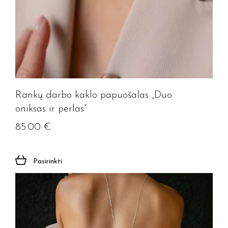
Jūsų el. paštas
Prenumeruoti
Rankų darbo kaklo papuošalas „Duo
oniksas ir perlas”
85.00
€
Pasirinkti