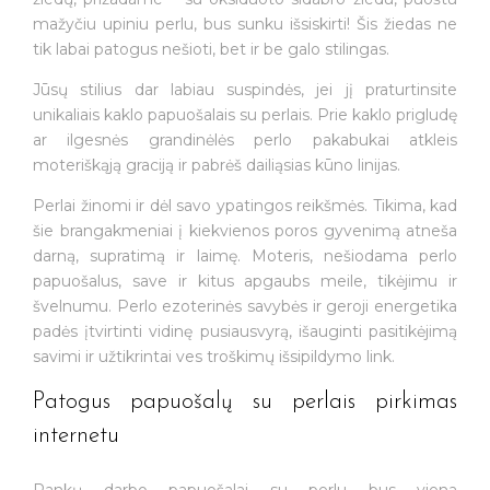
mažyčiu upiniu perlu, bus sunku išsiskirti! Šis žiedas ne
tik labai patogus nešioti, bet ir be galo stilingas.
Jūsų stilius dar labiau suspindės, jei jį praturtinsite
unikaliais kaklo papuošalais su perlais. Prie kaklo prigludę
ar ilgesnės grandinėlės perlo pakabukai atkleis
moteriškąją graciją ir pabrėš dailiąsias kūno linijas.
Perlai žinomi ir dėl savo ypatingos reikšmės. Tikima, kad
šie brangakmeniai į kiekvienos poros gyvenimą atneša
darną, supratimą ir laimę. Moteris, nešiodama perlo
papuošalus, save ir kitus apgaubs meile, tikėjimu ir
švelnumu. Perlo ezoterinės savybės ir geroji energetika
padės įtvirtinti vidinę pusiausvyrą, išauginti pasitikėjimą
savimi ir užtikrintai ves troškimų išsipildymo link.
Patogus papuošalų su perlais pirkimas
internetu