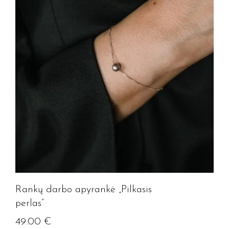
Rankų darbo apyrankė „Pilkasis
perlas”
49.00
€