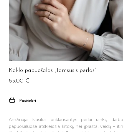
Kaklo papuošalas „Tamsusis perlas”
85.00
€
Pasirinkti
Amžinajai klasikai priklausantys perlai rankų darbo
papuošaluose atskleidžia kitokį, nei įprasta, veidą – itin