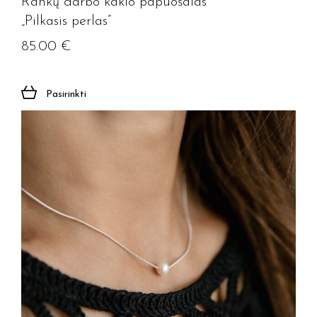
Rankų darbo kaklo papuošalas
„Pilkasis perlas”
85.00
€
Pasirinkti