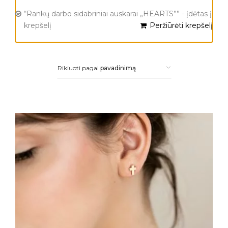
“Rankų darbo sidabriniai auskarai „HEARTS”” - įdėtas į
krepšelį
Peržiūrėti krepšelį
Rikiuoti pagal
pavadinimą