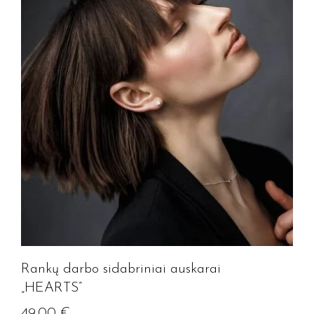
Rankų darbo sidabriniai auskarai
„HEARTS”
49.00
€