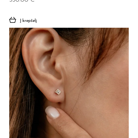
530.00
€
Į krepšelį