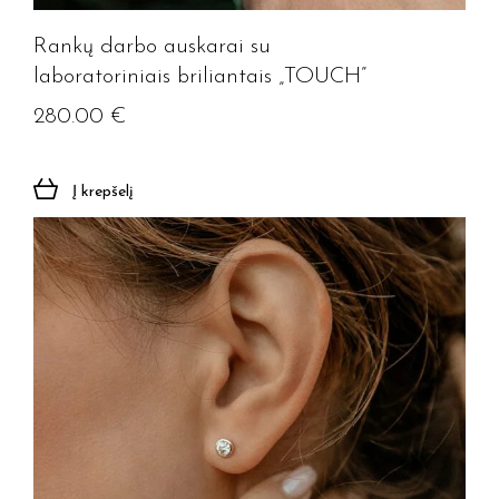
Prenumeruoti
Rankų darbo auskarai su
laboratoriniais briliantais „TOUCH”
280.00
€
Į krepšelį