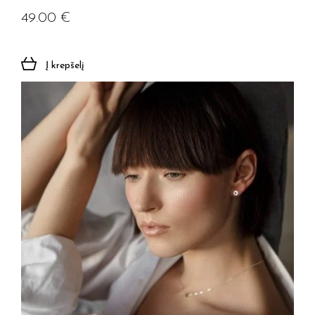
49.00
€
Į krepšelį