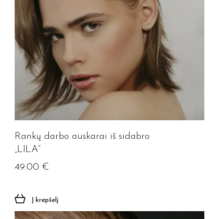
Rankų darbo auskarai iš sidabro
„LILA”
49.00
€
Į krepšelį