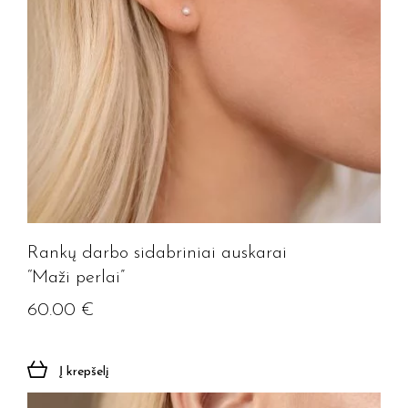
Rankų darbo sidabriniai auskarai
“Maži perlai”
60.00
€
Į krepšelį