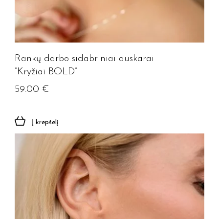
Rankų darbo sidabriniai auskarai
“Kryžiai BOLD”
59.00
€
Į krepšelį