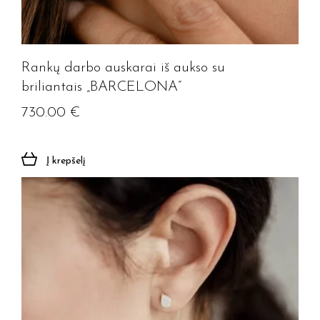
Rankų darbo auskarai iš aukso su
briliantais „BARCELONA”
730.00
€
Į krepšelį