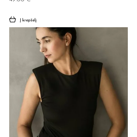
Į krepšelį